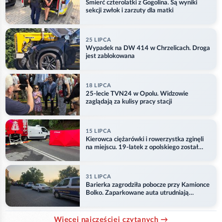
Śmierć czterolatki z Gogolina. Są wyniki
sekcji zwłok i zarzuty dla matki
25 LIPCA
Wypadek na DW 414 w Chrzelicach. Droga
jest zablokowana
18 LIPCA
25-lecie TVN24 w Opolu. Widzowie
zaglądają za kulisy pracy stacji
15 LIPCA
Kierowca ciężarówki i rowerzystka zginęli
na miejscu. 19-latek z opolskiego został
ranny
31 LIPCA
Barierka zagrodziła pobocze przy Kamionce
Bolko. Zaparkowane auta utrudniają
przejazd
Więcej najczęściej czytanych →