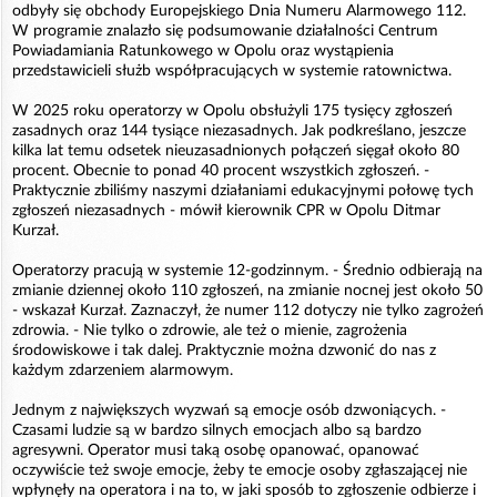
odbyły się obchody Europejskiego Dnia Numeru Alarmowego 112.
W programie znalazło się podsumowanie działalności Centrum
Powiadamiania Ratunkowego w Opolu oraz wystąpienia
przedstawicieli służb współpracujących w systemie ratownictwa.
W 2025 roku operatorzy w Opolu obsłużyli 175 tysięcy zgłoszeń
zasadnych oraz 144 tysiące niezasadnych. Jak podkreślano, jeszcze
kilka lat temu odsetek nieuzasadnionych połączeń sięgał około 80
procent. Obecnie to ponad 40 procent wszystkich zgłoszeń. -
Praktycznie zbiliśmy naszymi działaniami edukacyjnymi połowę tych
zgłoszeń niezasadnych - mówił kierownik CPR w Opolu Ditmar
Kurzał.
Operatorzy pracują w systemie 12-godzinnym. - Średnio odbierają na
zmianie dziennej około 110 zgłoszeń, na zmianie nocnej jest około 50
- wskazał Kurzał. Zaznaczył, że numer 112 dotyczy nie tylko zagrożeń
zdrowia. - Nie tylko o zdrowie, ale też o mienie, zagrożenia
środowiskowe i tak dalej. Praktycznie można dzwonić do nas z
każdym zdarzeniem alarmowym.
Jednym z największych wyzwań są emocje osób dzwoniących. -
Czasami ludzie są w bardzo silnych emocjach albo są bardzo
agresywni. Operator musi taką osobę opanować, opanować
oczywiście też swoje emocje, żeby te emocje osoby zgłaszającej nie
wpłynęły na operatora i na to, w jaki sposób to zgłoszenie odbierze i