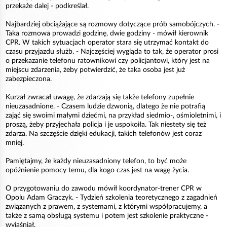
przekaże dalej - podkreślał.
Najbardziej obciążające są rozmowy dotyczące prób samobójczych. -
Taka rozmowa prowadzi godzinę, dwie godziny - mówił kierownik
CPR. W takich sytuacjach operator stara się utrzymać kontakt do
czasu przyjazdu służb. - Najczęściej wygląda to tak, że operator prosi
o przekazanie telefonu ratownikowi czy policjantowi, który jest na
miejscu zdarzenia, żeby potwierdzić, że taka osoba jest już
zabezpieczona.
Kurzał zwracał uwagę, że zdarzają się także telefony zupełnie
nieuzasadnione. - Czasem ludzie dzwonią, dlatego że nie potrafią
zająć się swoimi małymi dziećmi, na przykład siedmio-, ośmioletnimi, i
proszą, żeby przyjechała policja i je uspokoiła. Tak niestety się też
zdarza. Na szczęście dzięki edukacji, takich telefonów jest coraz
mniej.
Pamiętajmy, że każdy nieuzasadniony telefon, to być może
opóźnienie pomocy temu, dla kogo czas jest na wagę życia.
O przygotowaniu do zawodu mówił koordynator-trener CPR w
Opolu Adam Graczyk. - Tydzień szkolenia teoretycznego z zagadnień
związanych z prawem, z systemami, z którymi współpracujemy, a
także z samą obsługą systemu i potem jest szkolenie praktyczne -
wyjaśniał.