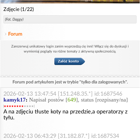
Zdjęcie (1/22)
(Fot. Daggy)
Forum
Zarezerwuj unikatowy login zanim wyprzedzą cię inni! Włącz się do dyskusji i
wymieniaj poglądy na różne tematy z aktywną społecznością.
Forum pod artykułem jest w trybie "tylko dla zalogowanych".
2026-02-13 13:47:54 [151.248.35.*] id:1687546
kamyk17
:
Napisał postów [
649
], status [rozpisany/na]
A na zdjęciu tłuste koty na przedzie,a operatorzy z
tyłu.
2026-02-13 06:43:29 [31.182.87.*] id:1687534