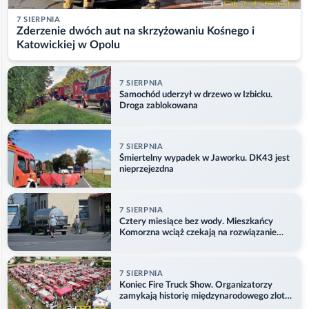
7 SIERPNIA
Zderzenie dwóch aut na skrzyżowaniu Kośnego i
Katowickiej w Opolu
7 SIERPNIA
Samochód uderzył w drzewo w Izbicku.
Droga zablokowana
7 SIERPNIA
Śmiertelny wypadek w Jaworku. DK43 jest
nieprzejezdna
7 SIERPNIA
Cztery miesiące bez wody. Mieszkańcy
Komorzna wciąż czekają na rozwiązanie
problemu
7 SIERPNIA
Koniec Fire Truck Show. Organizatorzy
zamykają historię międzynarodowego zlotu
w Główczycach