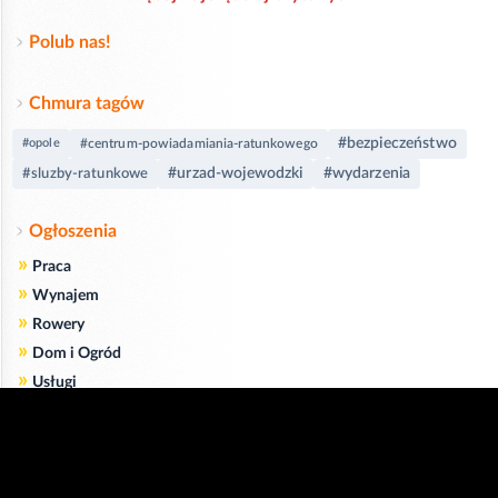
Polub nas!
Chmura tagów
#bezpieczeństwo
#opole
#centrum-powiadamiania-ratunkowego
#urzad-wojewodzki
#wydarzenia
#sluzby-ratunkowe
Ogłoszenia
»
Praca
»
Wynajem
»
Rowery
»
Dom i Ogród
»
Usługi
»
Serwis
»
Pożyczki
Zgodnie z art. 173 ustawy Prawa Telekomunikacyjnego informujemy, że przeglądając tę