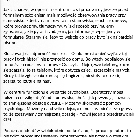
Jak zaznaczył, w opolskim centrum nowi pracownicy jeszcze przed
formalnym szkoleniem mają możliwość obserwowania pracy przy
stanowisku. - Jest z nami przy takim stanowisku, słucha rozmowy,
które prowadzimy, tłumaczymy, w jaki sposób przyjmujemy
zgłoszenia, jakie pytania zadajemy, jak informacje wpisujemy w
formularze. Staramy się, żeby to wejście do pracy było jak najbardziej
płynne.
Kluczowa jest odporność na stres. - Osoba musi umieć wyjść z tej
pracy i tych historii nie przynosić do domu. Bo wtedy odbijałoby się
to na życiu rodzinnym - mówił Graczyk. - Najcięższe telefony, które
się zdarzają, to są telefony, które dotyczą dzieci, szczególnie małych.
Kiedy takie zgłoszenia kończą się tragicznie, niestety tak też się
zdarza, to rzutuje na nas".
W centrum funkcjonuje wsparcie psychologa. Operatorzy mogą
także na chwilę odejść od stanowiska, choć - jak przyznają - oznacza
to zmniejszoną obsadę dyżuru. - Możemy skorzystać z pomocy
psychologa. Możemy na chwilę odejść, ale musimy mieć z tyłu głowy
to, że zostawiamy zmniejszoną obsadę - mówił jeden z przedstawicieli
CPR.
Podczas obchodów wielokrotnie podkreślano, że praca operatora to
nie tylko procedury i systemy informatyczne, ale przede wszystkim