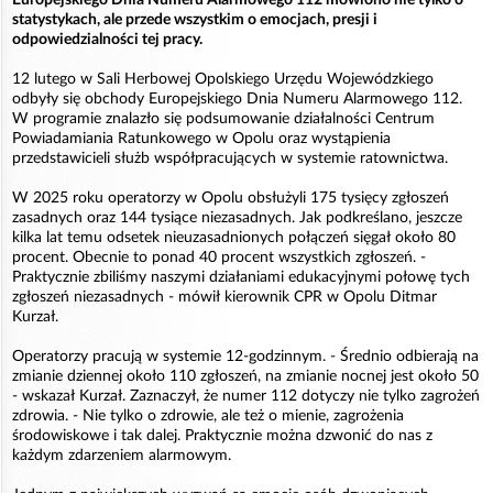
statystykach, ale przede wszystkim o emocjach, presji i
odpowiedzialności tej pracy.
12 lutego w Sali Herbowej Opolskiego Urzędu Wojewódzkiego
odbyły się obchody Europejskiego Dnia Numeru Alarmowego 112.
W programie znalazło się podsumowanie działalności Centrum
Powiadamiania Ratunkowego w Opolu oraz wystąpienia
przedstawicieli służb współpracujących w systemie ratownictwa.
W 2025 roku operatorzy w Opolu obsłużyli 175 tysięcy zgłoszeń
zasadnych oraz 144 tysiące niezasadnych. Jak podkreślano, jeszcze
kilka lat temu odsetek nieuzasadnionych połączeń sięgał około 80
procent. Obecnie to ponad 40 procent wszystkich zgłoszeń. -
Praktycznie zbiliśmy naszymi działaniami edukacyjnymi połowę tych
zgłoszeń niezasadnych - mówił kierownik CPR w Opolu Ditmar
Kurzał.
Operatorzy pracują w systemie 12-godzinnym. - Średnio odbierają na
zmianie dziennej około 110 zgłoszeń, na zmianie nocnej jest około 50
- wskazał Kurzał. Zaznaczył, że numer 112 dotyczy nie tylko zagrożeń
zdrowia. - Nie tylko o zdrowie, ale też o mienie, zagrożenia
środowiskowe i tak dalej. Praktycznie można dzwonić do nas z
każdym zdarzeniem alarmowym.