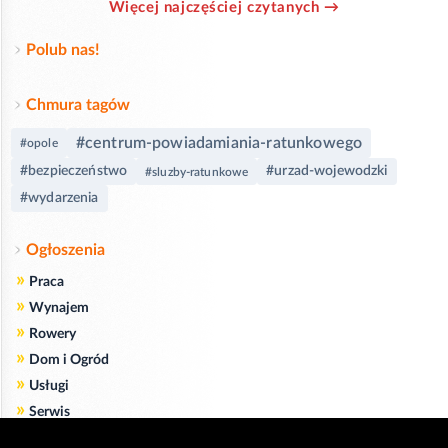
Więcej najczęściej czytanych →
Polub nas!
Chmura tagów
#centrum-powiadamiania-ratunkowego
#opole
#bezpieczeństwo
#urzad-wojewodzki
#sluzby-ratunkowe
#wydarzenia
Ogłoszenia
»
Praca
»
Wynajem
»
Rowery
»
Dom i Ogród
»
Usługi
»
Serwis
»
Pożyczki