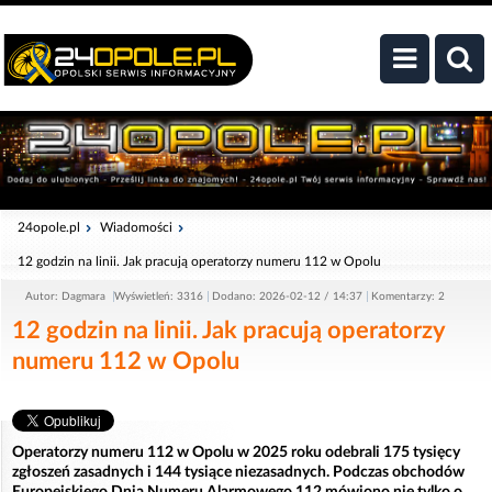
24opole.pl
Wiadomości
12 godzin na linii. Jak pracują operatorzy numeru 112 w Opolu
Autor: Dagmara
Wyświetleń: 3316
Dodano: 2026-02-12 / 14:37
Komentarzy: 2
12 godzin na linii. Jak pracują operatorzy
numeru 112 w Opolu
Operatorzy numeru 112 w Opolu w 2025 roku odebrali 175 tysięcy
zgłoszeń zasadnych i 144 tysiące niezasadnych. Podczas obchodów
Europejskiego Dnia Numeru Alarmowego 112 mówiono nie tylko o