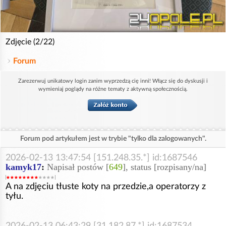
Zdjęcie (2/22)
Forum
Zarezerwuj unikatowy login zanim wyprzedzą cię inni! Włącz się do dyskusji i
wymieniaj poglądy na różne tematy z aktywną społecznością.
Forum pod artykułem jest w trybie "tylko dla zalogowanych".
2026-02-13 13:47:54 [151.248.35.*] id:1687546
kamyk17
:
Napisał postów [
649
], status [rozpisany/na]
A na zdjęciu tłuste koty na przedzie,a operatorzy z
tyłu.
2026-02-13 06:43:29 [31.182.87.*] id:1687534