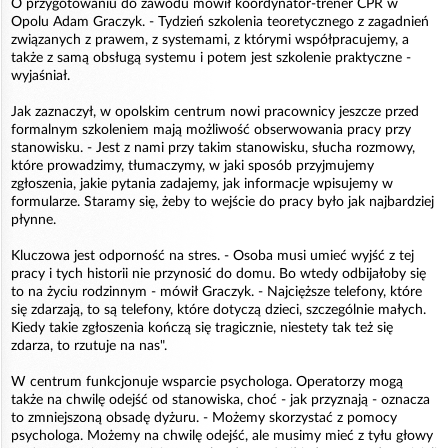
O przygotowaniu do zawodu mówił koordynator-trener CPR w
Opolu Adam Graczyk. - Tydzień szkolenia teoretycznego z zagadnień
związanych z prawem, z systemami, z którymi współpracujemy, a
także z samą obsługą systemu i potem jest szkolenie praktyczne -
wyjaśniał.
Jak zaznaczył, w opolskim centrum nowi pracownicy jeszcze przed
formalnym szkoleniem mają możliwość obserwowania pracy przy
stanowisku. - Jest z nami przy takim stanowisku, słucha rozmowy,
które prowadzimy, tłumaczymy, w jaki sposób przyjmujemy
zgłoszenia, jakie pytania zadajemy, jak informacje wpisujemy w
formularze. Staramy się, żeby to wejście do pracy było jak najbardziej
płynne.
Kluczowa jest odporność na stres. - Osoba musi umieć wyjść z tej
pracy i tych historii nie przynosić do domu. Bo wtedy odbijałoby się
to na życiu rodzinnym - mówił Graczyk. - Najcięższe telefony, które
się zdarzają, to są telefony, które dotyczą dzieci, szczególnie małych.
Kiedy takie zgłoszenia kończą się tragicznie, niestety tak też się
zdarza, to rzutuje na nas".
W centrum funkcjonuje wsparcie psychologa. Operatorzy mogą
także na chwilę odejść od stanowiska, choć - jak przyznają - oznacza
to zmniejszoną obsadę dyżuru. - Możemy skorzystać z pomocy
psychologa. Możemy na chwilę odejść, ale musimy mieć z tyłu głowy