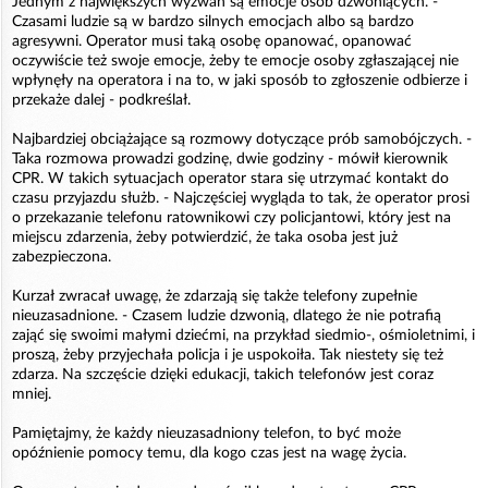
Jednym z największych wyzwań są emocje osób dzwoniących. -
Czasami ludzie są w bardzo silnych emocjach albo są bardzo
agresywni. Operator musi taką osobę opanować, opanować
oczywiście też swoje emocje, żeby te emocje osoby zgłaszającej nie
wpłynęły na operatora i na to, w jaki sposób to zgłoszenie odbierze i
przekaże dalej - podkreślał.
Najbardziej obciążające są rozmowy dotyczące prób samobójczych. -
Taka rozmowa prowadzi godzinę, dwie godziny - mówił kierownik
CPR. W takich sytuacjach operator stara się utrzymać kontakt do
czasu przyjazdu służb. - Najczęściej wygląda to tak, że operator prosi
o przekazanie telefonu ratownikowi czy policjantowi, który jest na
miejscu zdarzenia, żeby potwierdzić, że taka osoba jest już
zabezpieczona.
Kurzał zwracał uwagę, że zdarzają się także telefony zupełnie
nieuzasadnione. - Czasem ludzie dzwonią, dlatego że nie potrafią
zająć się swoimi małymi dziećmi, na przykład siedmio-, ośmioletnimi, i
proszą, żeby przyjechała policja i je uspokoiła. Tak niestety się też
zdarza. Na szczęście dzięki edukacji, takich telefonów jest coraz
mniej.
Pamiętajmy, że każdy nieuzasadniony telefon, to być może
opóźnienie pomocy temu, dla kogo czas jest na wagę życia.