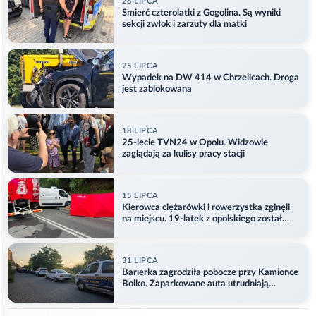
28 LIPCA
Śmierć czterolatki z Gogolina. Są wyniki
sekcji zwłok i zarzuty dla matki
25 LIPCA
Wypadek na DW 414 w Chrzelicach. Droga
jest zablokowana
18 LIPCA
25-lecie TVN24 w Opolu. Widzowie
zaglądają za kulisy pracy stacji
15 LIPCA
Kierowca ciężarówki i rowerzystka zginęli
na miejscu. 19-latek z opolskiego został
ranny
31 LIPCA
Barierka zagrodziła pobocze przy Kamionce
Bolko. Zaparkowane auta utrudniają
przejazd