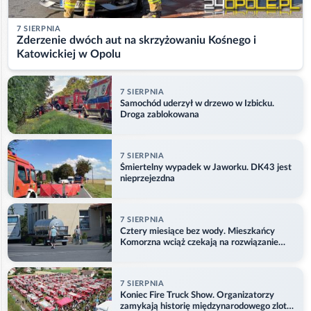
7 SIERPNIA
Zderzenie dwóch aut na skrzyżowaniu Kośnego i
Katowickiej w Opolu
7 SIERPNIA
Samochód uderzył w drzewo w Izbicku.
Droga zablokowana
7 SIERPNIA
Śmiertelny wypadek w Jaworku. DK43 jest
nieprzejezdna
7 SIERPNIA
Cztery miesiące bez wody. Mieszkańcy
Komorzna wciąż czekają na rozwiązanie
problemu
7 SIERPNIA
Koniec Fire Truck Show. Organizatorzy
zamykają historię międzynarodowego zlotu