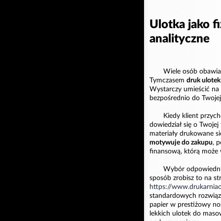
Ulotka jako f
analityczne
Wiele osób obawia 
Tymczasem
druk ulotek
Wystarczy umieścić na 
bezpośrednio do Twojej
Kiedy klient przych
dowiedział się o Twojej 
materiały drukowane si
motywuje do zakupu
, 
finansową, którą może w
Wybór odpowiednie
sposób zrobisz to na st
https://www.drukarniao
standardowych rozwiąza
papier w prestiżowy no
lekkich ulotek do maso