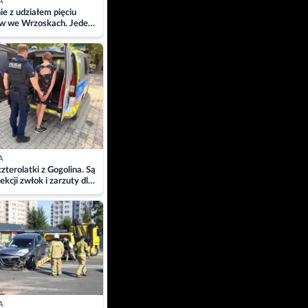
A
ie z udziałem pięciu
w we Wrzoskach. Jeden
wców zabrany w
ach
A
zterolatki z Gogolina. Są
ekcji zwłok i zarzuty dla
A