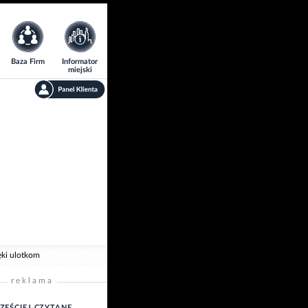
Baza Firm
Informator
miejski
ięki ulotkom
reklama
ZĘŚCIEJ CZYTANE