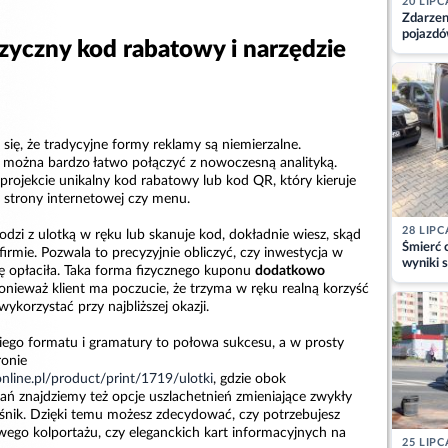
20 LIPC
Zdarzen
pojazdó
izyczny kod rabatowy i narzędzie
z kiero
kajdank
się, że tradycyjne formy reklamy są niemierzalne.
można bardzo łatwo połączyć z nowoczesną analityką.
projekcie unikalny kod rabatowy lub kod QR, który kieruje
 strony internetowej czy menu.
28 LIPC
odzi z ulotką w ręku lub skanuje kod, dokładnie wiesz, skąd
Śmierć c
firmie. Pozwala to precyzyjnie obliczyć, czy inwestycja w
wyniki s
ę opłaciła. Taka forma fizycznego kuponu
dodatkowo
matki
ponieważ klient ma poczucie, że trzyma w ręku realną korzyść
ykorzystać przy najbliższej okazji.
go formatu i gramatury to połowa sukcesu, a w prosty
ronie
nline.pl/product/print/1719/ulotki
, gdzie obok
ń znajdziemy też opcje uszlachetnień zmieniające zwykły
śnik. Dzięki temu możesz zdecydować, czy potrzebujesz
wego kolportażu, czy eleganckich kart informacyjnych na
25 LIPC