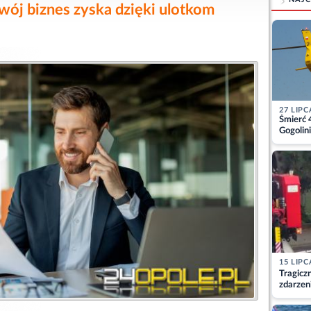
Twój biznes zyska dzięki ulotkom
27 LIPC
Śmierć 
Gogolini
matkę
15 LIPC
Tragicz
zdarzen