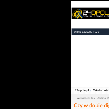
24opole.pl
Wiadomośc
Wyświetleń: 495
Dodano: 2
Czy w dobie di