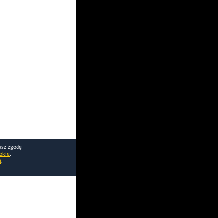
asz zgodę
okie
.
i
.