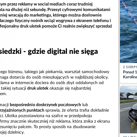
 przez reklamy w social mediach coraz trudniej
nta na dłużej niż sekundę. Przesyt cyfrowymi komunikatami
ętniej wracają do marketingu, którego można dosłownie
laczego fizyczny nośnik wciąż wygrywa z ekranem telefonu i
fesjonalny druk ulotek pomoże Ci realnie zwiększyć sprzedaż
edzki - gdzie digital nie sięga
2 SIERP
ego biznesu, takiego jak piekarnia, warsztat samochodowy
Ponad 1
Karolin
ymaga dotarcia do osób mieszkających w najbliższej okolicy.
przez Ba
eklama w internecie dociera do osób zbyt oddalonych od
Aktuali
akiej sytuacji
druk ulotek
okazuje się najbardziej
iem.
macji
bezpośrednio do
skrzynek pocztowych
lub
rzyjaźnionych punktach
sprawia, że oferta trafia dokładnie
nci. Ulotka pozostawiona na szafce w przedpokoju
firmy znacznie skuteczniej niż reklama, która znika z ekranu
esunięciu palcem. To prosty sposób na zbudowanie
ej dzielnicy.