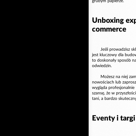
grubym papierze.
Unboxing exp
commerce
Jeśli prowadzisz s
jest kluczowy dla budow
to doskonały sposób na
odwiedzin.
Możesz na niej zam
nowościach lub zaprosze
wygląda profesjonalnie 
szansę, że w przyszłośc
tani, a bardzo skuteczn
Eventy i targ