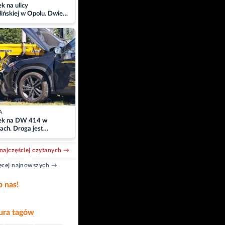
 na ulicy
ińskiej w Opolu. Dwie
 szpitalu
A
k na DW 414 w
ach. Droga jest
owana
najczęściej czytanych →
cej najnowszych →
b nas!
ra tagów