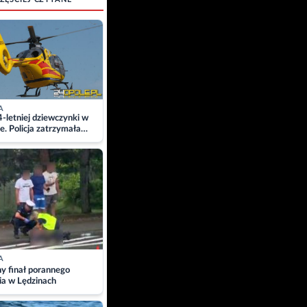
A
4-letniej dziewczynki w
e. Policja zatrzymała
A
ny finał porannego
ia w Lędzinach