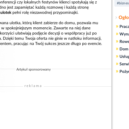
ferencji czy lokalnych festynów klienci spotykają się z
#biznes
udno jest zapamiętać każdą rozmowę i każdą stronę
 ulotek
pełni rolę niezawodnej przypominajki.
Ogło
ana ulotka, którą klient zabierze do domu, pozwala mu
»
Prac
y w spokojniejszym momencie. Zawarte na niej dane
»
orzyści ułatwiają podjęcie decyzji o współpracy już po
Wyn
 Dzięki temu Twoja oferta nie ginie w natłoku informacji,
»
Rowe
klientem, pracując na Twój sukces jeszcze długo po evencie.
»
Dom 
»
Usłu
»
Serw
Artykuł sponsorowany
»
Poży
reklama