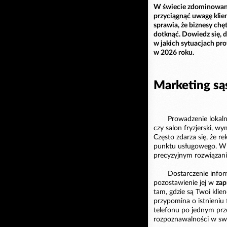
W świecie zdominowanym
przyciągnąć uwagę klie
sprawia, że biznesy ch
dotknąć. Dowiedz się, d
w jakich sytuacjach pro
w 2026 roku.
Marketing sąsi
Prowadzenie lokaln
czy salon fryzjerski, w
Często zdarza się, że r
punktu usługowego. W t
precyzyjnym rozwiązan
Dostarczenie infor
pozostawienie jej w
zap
tam, gdzie są Twoi klie
przypomina o istnieniu 
telefonu po jednym prz
rozpoznawalności w swoj