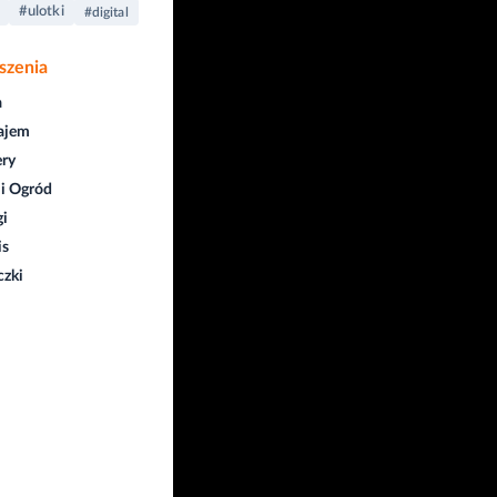
#ulotki
#digital
szenia
a
ajem
ry
i Ogród
gi
is
czki