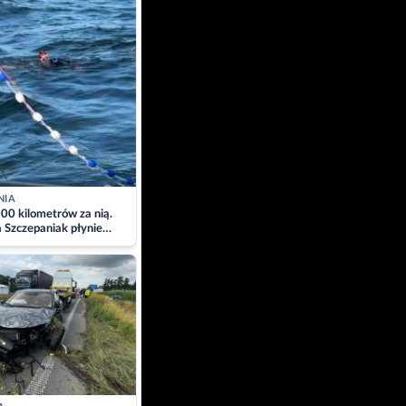
NIA
00 kilometrów za nią.
a Szczepaniak płynie
łtyk dla Piotra.
zacja