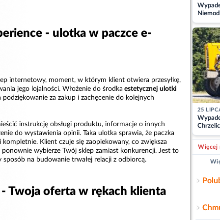
Wypadek
Niemodl
osoby w
erience - ulotka w paczce e-
klep internetowy, moment, w którym klient otwiera przesyłkę,
ania jego lojalności. Włożenie do środka
estetycznej ulotki
 podziękowanie za zakup i zachęcenie do kolejnych
25 LIPC
Wypade
ieścić instrukcję obsługi produktu, informacje o innych
Chrzelic
nie do wystawienia opinii. Taka ulotka sprawia, że paczka
zablok
i kompletnie. Klient czuje się zaopiekowany, co zwiększa
Więcej 
i ponownie wybierze Twój sklep zamiast konkurencji. Jest to
y sposób na budowanie trwałej relacji z odbiorcą.
Wię
Polu
i - Twoja oferta w rękach klienta
Chmu