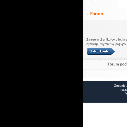
Forum
Zarezerwuj unikatowy login z
dyskusji i wymieniaj poglądy
Forum pod 
Zgodnie 
na z
W