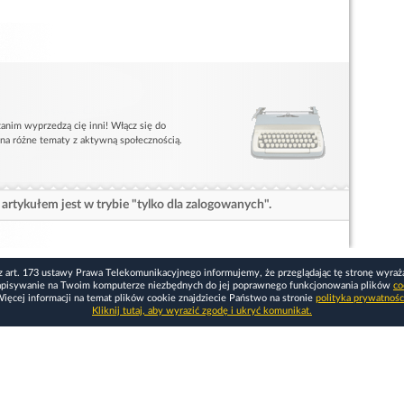
anim wyprzedzą cię inni! Włącz się do
 na różne tematy z aktywną społecznością.
artykułem jest w trybie "tylko dla zalogowanych".
z art. 173 ustawy Prawa Telekomunikacyjnego informujemy, że przeglądając tę stronę wyraż
apisywanie na Twoim komputerze niezbędnych do jej poprawnego funkcjonowania plików
co
ięcej informacji na temat plików cookie znajdziecie Państwo na stronie
polityka prywatnośc
Kliknij tutaj, aby wyrazić zgodę i ukryć komunikat.