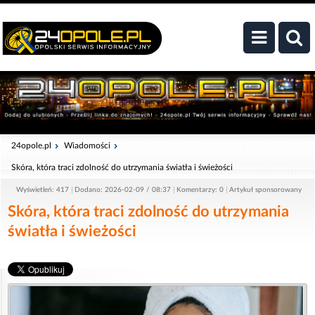
24opole.pl
Wiadomości
Skóra, która traci zdolność do utrzymania światła i świeżości
Wyświetleń: 417
Dodano: 2026-02-09 / 08:37
Komentarzy: 0
Artykuł sponsorowany
Skóra, która traci zdolność do utrzymania
światła i świeżości