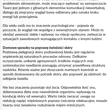
problemem zdrowotnym, może znacząco wpływać na samopoczucie.
Twarz jest jednym z głównych elementów komunikacji niewerbalnej,
dlatego jej zmęczony wygląd bywa odbierany jako oznaka braku
energii lub przeciążenia.
Dla wielu osób ma to znaczenie psychologiczne - pojawia się
poczucie, że wygląd nie współgra z wewnętrznym stanem. Może to
obniżać pewność siebie i wpływać na relacje społeczne, zwłaszcza w
sytuacjach zawodowych wymagających kontaktu z innymi ludźmi.
Domowe sposoby na poprawę świeżości skóry
Podstawą pielęgnacji skóry pozbawionej blasku jest regularne
wspieranie jej naturalnych procesów odnowy. Delikatne
oczyszczanie, unikanie agresywnych środków myjących oraz
systematyczne nawilżanie pomagają utrzymać prawidłową strukturę
naskórka. Równie ważne jest złuszczanie martwych komórek w
sposób dostosowany do potrzeb skóry, aby poprawić jej zdolność do
odbijania światła.
Nie bez znaczenia pozostaje styl życia. Odpowiednia ilość snu,
zbilansowana dieta oraz nawodnienie organizmu wpływają na
kondycję skóry od wewnątrz. Warto także zwracać uwagę na
redukcję napięć mięśniowych poprzez ćwiczenia relaksacyjne, masaże
twarzy oraz świadome rozluźnianie mięśni mimicznych.