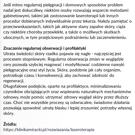
Jeśli mimo regularnej pielęgnacji i domowych sposobów problem
nadal jest dokuczliwy, niektóre osoby rozważają wsparcie metodami
gabinetowymi, takimi jak zastosowanie laseroterapii lub innych
procedur dobieranych indywidualnie przez lekarza. Należy pamiętać o
przeciwwskazaniach, takich jak aktywne stany zapalne skóry, ciąża
czy niektóre choroby przewlekłe, a także o możliwych skutkach
ubocznych, w tym przejściowym podrażnieniu lub zaczerwienieniu.
Znaczenie regularnej obserwacji i profilaktyki
Utrata świeżości skóry rzadko pojawia się nagle - najczęściej jest
procesem stopniowym. Regularna obserwacja zmian w wyglądzie
cery pozwala szybciej reagować i modyfikować codzienne nawyki
pielęgnacyjne oraz styl życia. Skóra, podobnie jak cały organizm,
potrzebuje czasu i konsekwencji, aby zachować zdolność do
regeneracji.
Długofalowe podejście, oparte na profilaktyce, minimalizowaniu
czynników obciążających oraz wspieraniu naturalnych mechanizmów
odnowy, może pomóc utrzymać zdrowy wygląd skóry przez dłuższy
czas. Choć nie wszystkie procesy są odwracalne, świadome działania
pozwalają spowolnić utratę blasku i lepiej zrozumieć potrzeby własnej
skóry.
Źródła:
https://klinikamiracki.pl/rozwiazania/laseroterapia