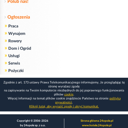
Polub nas!
Ogłoszenia
»
Praca
»
Wynajem
»
Rowery
»
Dom i Ogród
»
Usługi
»
Serwis
»
Pożyczki
Zgodnie z art. 173 ustawy Prawa Telekomunikacyjnego informujemy, że przeglądając tę
stronę wyrażasz zgodę
na zapisywanie na Twoim komputerze niezbędnych do jej poprawnego funkcjonowania
plików
cookie
.
Więcej informacji na temat plików cookie znajdziecie Państwo na stronie
polityka
prywatności
.
Kliknij tutaj, aby wyrazić zgodę i ukryć komunikat.
Copyright © 2006-2026
Strona główna 24opole.pl
by 24opole sp. z o.o.
www.hotele.24opole.pl