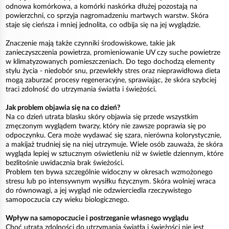
odnowa komórkowa, a komórki naskórka dłużej pozostają na
powierzchni, co sprzyja nagromadzeniu martwych warstw. Skóra
staje się cieńsza i mniej jednolita, co odbija się na jej wyglądzie.
Znaczenie mają także czynniki środowiskowe, takie jak
zanieczyszczenia powietrza, promieniowanie UV czy suche powietrze
w klimatyzowanych pomieszczeniach. Do tego dochodzą elementy
stylu życia - niedobór snu, przewlekły stres oraz nieprawidłowa dieta
mogą zaburzać procesy regeneracyjne, sprawiając, że skóra szybciej
traci zdolność do utrzymania światła i świeżości.
Jak problem objawia się na co dzień?
Na co dzień utrata blasku skóry objawia się przede wszystkim
zmęczonym wyglądem twarzy, który nie zawsze poprawia się po
odpoczynku. Cera może wydawać się szara, nierówna kolorystycznie,
a makijaż trudniej się na niej utrzymuje. Wiele osób zauważa, że skóra
wygląda lepiej w sztucznym oświetleniu niż w świetle dziennym, które
bezlitośnie uwidacznia brak świeżości.
Problem ten bywa szczególnie widoczny w okresach wzmożonego
stresu lub po intensywnym wysiłku fizycznym. Skóra wolniej wraca
do równowagi, a jej wygląd nie odzwierciedla rzeczywistego
samopoczucia czy wieku biologicznego.
Wpływ na samopoczucie i postrzeganie własnego wyglądu
Choć utrata zdolności do utrzymania światła i świeżości nie jest