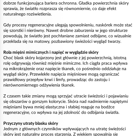
dobrze funkcjonująca bariera ochronna. Gładka powierzchnia skóry
sprawia, że światło rozprasza się równomiernie, co daje efekt
naturalnego rozświetlenia.
Gdy procesy regeneracyjne ulegają spowolnieniu, naskórek może stać
się szorstki i nierówny. Nawet drobne zaburzenia w jego strukturze
powodują, że światło jest pochłaniane zamiast odbijane, co wizualnie
przekłada się na matowy, pozbawiony świeżości wygląd twarzy.
Rola mięśni mimicznych i napięć w wyglądzie skóry
Choć blask skóry kojarzony jest głównie z jej powierzchnią, istotną
rolę odgrywają również mięśnie mimiczne. Ich ciągła praca wpływa
na mikrokrążenie oraz napięcie tkanek, co pośrednio oddziałuje na
wygląd skóry. Przewlekłe napięcia mięśniowe mogą ograniczać
prawidłowy przepływ krwi i limfy, prowadząc do zastoju i
nierównomiernego odżywienia tkanek.
Z czasem takie zmiany mogą sprzyjać utracie świeżości i pojawianiu
się obszarów o gorszym kolorycie. Skóra nad nadmiernie napiętymi
mięśniami bywa mniej elastyczna i słabiej reaguje na bodźce
regeneracyjne, co wpływa na jej zdolność do odbijania światła.
Przyczyny utraty blasku skóry
Jednym z głównych czynników wpływających na utratę świeżości
skóry jest naturalny proces starzenia. Z wiekiem spowalnia się