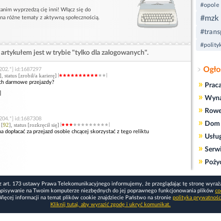
#opole
anim wyprzedzą cię inni! Włącz się do
#mzk
 na różne tematy z aktywną społecznością.
#trans
#polity
artykułem jest w trybie "tylko dla zalogowanych".
Ogło
202.*] id:1687297
], status [zrobił/a karierę]
ich darmowe przejazdy?
»
Prac
]
»
Wyn
»
Rowe
204.*] id:1687308
»
Dom 
 [
92
], status [rozkręcił się]
 dopłacać za przejazd osobie chcącej skorzystać z tego reliktu
»
Usłu
»
Serw
»
Poży
z art. 173 ustawy Prawa Telekomunikacyjnego informujemy, że przeglądając tę stronę wyraż
apisywanie na Twoim komputerze niezbędnych do jej poprawnego funkcjonowania plików
co
ięcej informacji na temat plików cookie znajdziecie Państwo na stronie
polityka prywatnośc
Kliknij tutaj, aby wyrazić zgodę i ukryć komunikat.