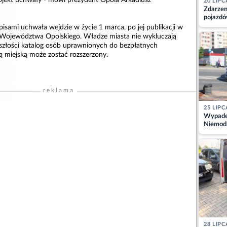
20 LIPC
Zdarzen
pojazdó
z kiero
pisami uchwała wejdzie w życie 1 marca, po jej publikacji w
kajdank
ojewództwa Opolskiego. Władze miasta nie wykluczają
yszłości katalog osób uprawnionych do bezpłatnych
 miejską może zostać rozszerzony.
reklama
25 LIPC
Wypadek
Niemodl
osoby w
28 LIPC