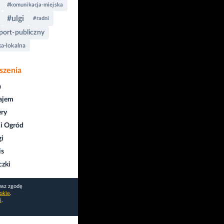
#komunikacja-miejska
#ulgi
#radni
port-publiczny
ka-lokalna
szenia
a
ajem
ry
i Ogród
gi
is
czki
asz zgodę
okie
.
i
.