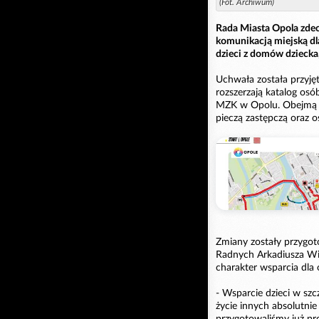
(Fot. Archiwum)
Rada Miasta Opola zde
komunikacją miejską dl
dzieci z domów dziecka,
Uchwała została przyjęt
rozszerzają katalog o
MZK w Opolu. Obejmą o
pieczą zastępczą oraz o
Zmiany zostały przygot
Radnych Arkadiusza Wiś
charakter wsparcia dla 
- Wsparcie dzieci w szcz
życie innych absolutnie
przygotowaliśmy już pr