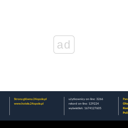
ad
Strona główna 24opole.pl
użytkownicy on-line: 3266
Pane
www.hotele.24opole.pl
rekord on-line: 129224
Ofe
wyświetleń: 1674127605
Kon
Pol