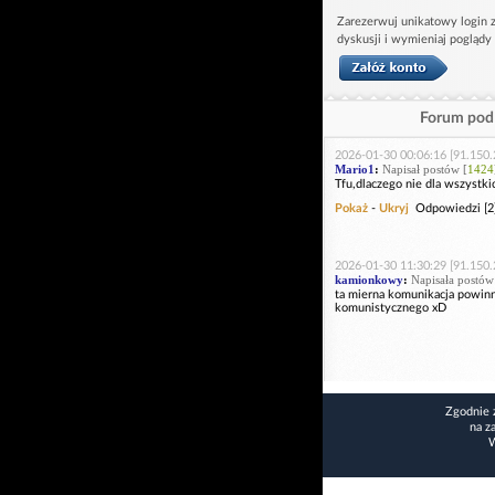
Zarezerwuj unikatowy login z
dyskusji i wymieniaj poglądy
Forum pod 
2026-01-30 00:06:16 [91.150.
Mario1
:
Napisał postów [
1424
Tfu,dlaczego nie dla wszystk
Pokaż
-
Ukryj
Odpowiedzi [2
2026-01-30 11:30:29 [91.150.
kamionkowy
:
Napisała postów
ta mierna komunikacja powinna
komunistycznego xD
Zgodnie 
na z
W