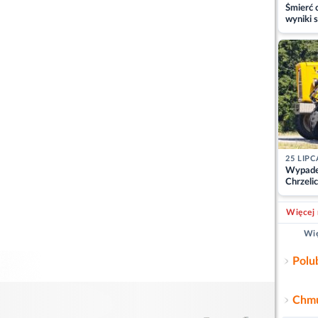
Śmierć c
wyniki s
matki
25 LIPC
Wypade
Chrzelic
zablok
Więcej 
Wię
Polu
Chmu