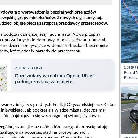
cydowała o wprowadzeniu bezpłatnych przejazdów
a wąskiej grupy mieszkańców. Z nowych ulg skorzystają
 dzieci objęte pieczą zastępczą oraz dawcy przeszczepów.
a podczas dzisiejszej sesji rady miasta. Nowe przepisy
sób uprawnionych do darmowych przejazdów autobusami
ne dzieci przebywające w domach dziecka, dzieci objęte
soby, które oddały narządy do przeszczepu.
2 SIERP
ZOBACZ TAKZE
Ponad 1
Duże zmiany w centrum Opola. Ulice i
Karolin
parkingi zostaną zamknięte
przez Ba
Aktuali
owane z inicjatywy radnych Koalicji Obywatelskiej oraz Klubu
niewskiego. Jak podkreślają władze miasta, decyzja ma
osób znajdujących się w szczególnej sytuacji życiowej.
ególnej sytuacji oraz osób, które swoją ofiarnością ratują
 zasługuje na poparcie, stąd na prośbę radnych,
ojekt uchwały - mówi prezydent Opola Arkadiusz