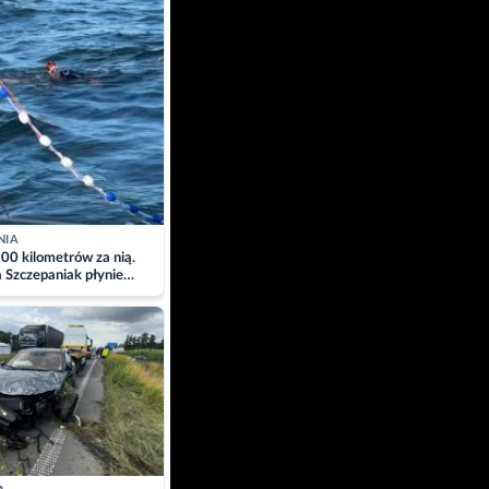
NIA
00 kilometrów za nią.
a Szczepaniak płynie
łtyk dla Piotra.
zacja