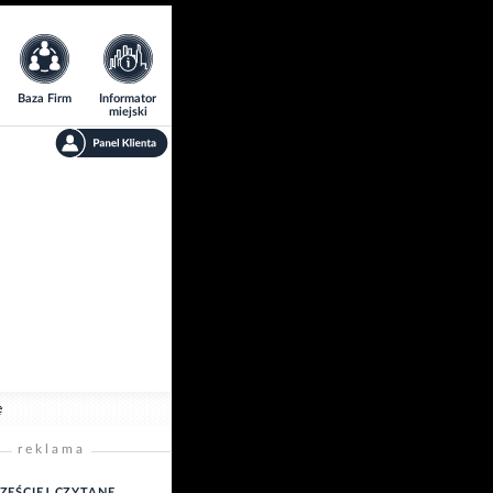
Baza Firm
Informator
miejski
ę
reklama
ZĘŚCIEJ CZYTANE