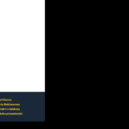
l Klienta
rta Reklamowa
takt z redakcją
ityka prywatności