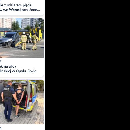
A
ie z udziałem pięciu
w we Wrzoskach. Jeden
wców zabrany w
ach
A
 na ulicy
ińskiej w Opolu. Dwie
 szpitalu
A