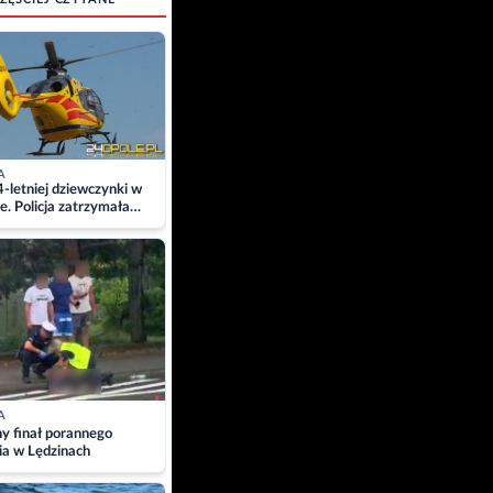
A
4-letniej dziewczynki w
e. Policja zatrzymała
A
ny finał porannego
ia w Lędzinach