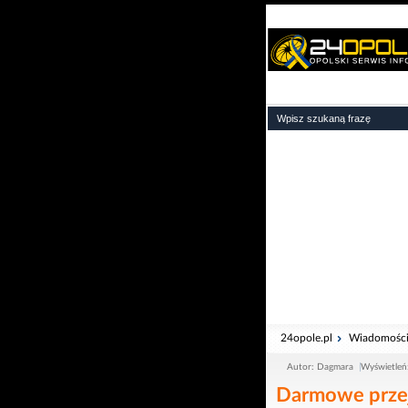
24opole.pl
Wiadomośc
Autor: Dagmara
Wyświetleń
Darmowe przej