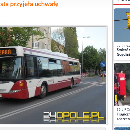
sta przyjęła uchwałę
27 LIPC
Śmierć 
Gogolini
matkę
15 LIPC
Tragicz
zdarzen