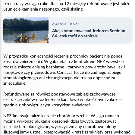
trzech razy w ciągu roku. Raz na 12 miesięcy refundowane jest także
usunięcie kamienia nazębnego, czyli skaling.
ZOBACZ TAKZE
Akcja ratunkowa nad Jeziorem Średnim.
84-latek trafił do szpitala
W przypadku konieczności leczenia próchnicy pacjent nie ponosi
kosztów znieczulenia. W gabinetach z kontraktem NFZ wszystkie
rodzaje znieczulenia są bezpłatne - zarówno powierzchniowe, jak i
nasiękowe czy przewodowe. Oznacza to, że do żadnego zabiegu
stomatologicznego ani chirurgicznego nie trzeba dopłacać za
znieczulenie.
Refundowane są również podstawowe zabiegi zachowawcze,
ekstrakcje zębów oraz leczenie kanałowe w określonym zakresie,
zgodnie z obowiązującym koszykiem świadczeń.
NFZ finansuje także leczenie chorób przyzębia. W jego ramach
można wykonać płukanie kieszonek dziąsłowych, zastosować
leczenie farmakologiczne, wyleczyć zmiany chorobowe błony
śluzowej jamy ustnej, przeprowadzić kiretaż zamknięty oraz wykonać