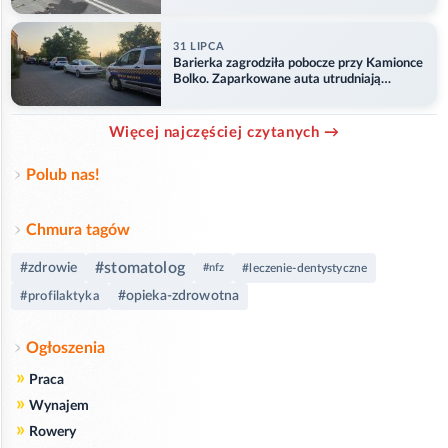
ranny
31 LIPCA
Barierka zagrodziła pobocze przy Kamionce
Bolko. Zaparkowane auta utrudniają
przejazd
Więcej najczęściej czytanych →
Polub nas!
Chmura tagów
#stomatolog
#zdrowie
#nfz
#leczenie-dentystyczne
#opieka-zdrowotna
#profilaktyka
Ogłoszenia
»
Praca
»
Wynajem
»
Rowery