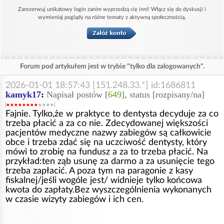
Zarezerwuj unikatowy login zanim wyprzedzą cię inni! Włącz się do dyskusji i
wymieniaj poglądy na różne tematy z aktywną społecznością.
Forum pod artykułem jest w trybie "tylko dla zalogowanych".
2026-01-01 18:57:43 [151.248.33.*] id:1686811
kamyk17
:
Napisał postów [
649
], status [rozpisany/na]
Fajnie. Tylko,że w praktyce to dentysta decyduje za co
trzeba płacić a za co nie. Zdecydowanej większości
pacjentów medyczne nazwy zabiegów są całkowicie
obce i trzeba zdać się na uczciwość dentysty, który
mówi to zrobię na fundusz a za to trzeba płacić. Na
przykład:ten ząb usunę za darmo a za usunięcie tego
trzeba zapłacić. A poza tym na paragonie z kasy
fiskalnej/jeśli wogóle jest/ widnieje tylko końcowa
kwota do zapłaty.Bez wyszczególnienia wykonanych
w czasie wizyty zabiegów i ich cen.