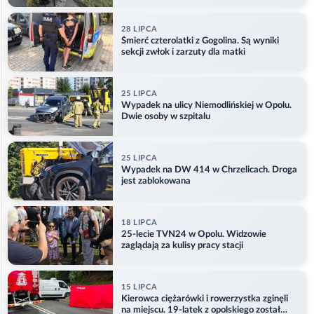
28 LIPCA
Śmierć czterolatki z Gogolina. Są wyniki
sekcji zwłok i zarzuty dla matki
25 LIPCA
Wypadek na ulicy Niemodlińskiej w Opolu.
Dwie osoby w szpitalu
25 LIPCA
Wypadek na DW 414 w Chrzelicach. Droga
jest zablokowana
18 LIPCA
25-lecie TVN24 w Opolu. Widzowie
zaglądają za kulisy pracy stacji
15 LIPCA
Kierowca ciężarówki i rowerzystka zginęli
na miejscu. 19-latek z opolskiego został