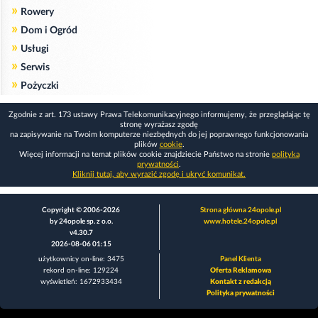
»
Rowery
»
Dom i Ogród
»
Usługi
»
Serwis
»
Pożyczki
Zgodnie z art. 173 ustawy Prawa Telekomunikacyjnego informujemy, że przeglądając tę
stronę wyrażasz zgodę
na zapisywanie na Twoim komputerze niezbędnych do jej poprawnego funkcjonowania
plików
cookie
.
Więcej informacji na temat plików cookie znajdziecie Państwo na stronie
polityka
prywatności
.
Kliknij tutaj, aby wyrazić zgodę i ukryć komunikat.
Copyright © 2006-2026
Strona główna 24opole.pl
by 24opole sp. z o.o.
www.hotele.24opole.pl
v4.30.7
2026-08-06 01:15
użytkownicy on-line: 3475
Panel Klienta
rekord on-line: 129224
Oferta Reklamowa
wyświetleń: 1672933434
Kontakt z redakcją
Polityka prywatności