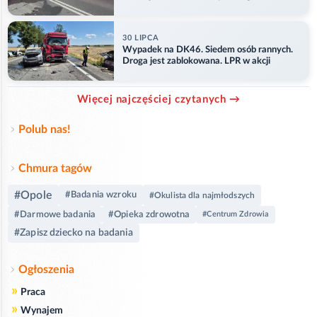
ranny
30 LIPCA
Wypadek na DK46. Siedem osób rannych.
Droga jest zablokowana. LPR w akcji
Więcej najczęściej czytanych →
Polub nas!
Chmura tagów
#Opole
#Badania wzroku
#Okulista dla najmłodszych
#Darmowe badania
#Opieka zdrowotna
#Centrum Zdrowia
#Zapisz dziecko na badania
Ogłoszenia
»
Praca
»
Wynajem