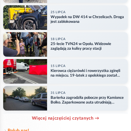
25 LIPCA
Wypadek na DW 414 w Chrzelicach. Droga
jest zablokowana
18 LIPCA
25-lecie TVN24 w Opolu. Widzowie
zaglądają za kulisy pracy stacji
15 LIPCA
Kierowca ciężarówki i rowerzystka zginęli
na miejscu. 19-latek z opolskiego został
ranny
31 LIPCA
Barierka zagrodziła pobocze przy Kamionce
Bolko. Zaparkowane auta utrudniają
przejazd
Więcej najczęściej czytanych →
Polub nas!