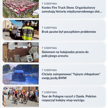
7 SIERPNIA
Koniec Fire Truck Show. Organizatorzy
zamykają historię międzynarodowego zlotu
w Główczycach
7 SIERPNIA
Brak pasów był początkiem problemów
7 SIERPNIA
Slalomem na hulajnodze prosto do
policyjnego aresztu
7 SIERPNIA
Chciała zaimponować "fajnym chłopakom"
swoją jazdą BMW
7 SIERPNIA
Tour de Pologne ruszył z Opola. Peleton
rozpoczął kolejny etap wyścigu