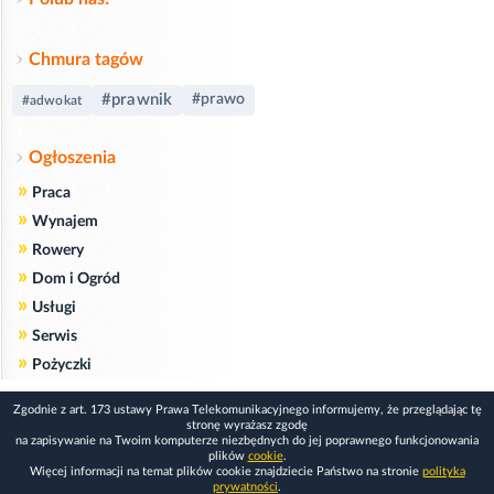
Chmura tagów
#prawnik
#prawo
#adwokat
Ogłoszenia
»
Praca
»
Wynajem
»
Rowery
»
Dom i Ogród
»
Usługi
»
Serwis
»
Pożyczki
Zgodnie z art. 173 ustawy Prawa Telekomunikacyjnego informujemy, że przeglądając tę
stronę wyrażasz zgodę
na zapisywanie na Twoim komputerze niezbędnych do jej poprawnego funkcjonowania
plików
cookie
.
Więcej informacji na temat plików cookie znajdziecie Państwo na stronie
polityka
prywatności
.