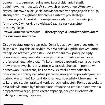
pomóc mu zrozumieć realne możliwości działania i skutki
podejmowanych decyzji. W sprawach o rozwód we Wrocławiu
często kluczowe okazuje się doświadczenie w negocjacjach z drugą
stroną oraz umiejętność tworzenia skutecznych strategii
procesowych. Adwokat zna miejscowe sądy rodzinne i wie, jak
formułować wnioski, by zwiększyć szansę na korzystne
rozstrzygnięcie.
Prawo karne we Wrocławiu - dlaczego szybki kontakt z adwokatem
ma kluczowe znaczenie
Osoby postawione w stan oskarżenia lub zatrzymane przez organy
ścigania muszą działać szybko. We Wrocławiu, gdzie sprawy karne
trafiają do różnych jednostek - od komisariatów policji po sądy
rejonowe i okręgowe - kluczowe jest natychmiastowe wsparcie
profesjonalnego adwokata. Tylko on może zapewnić realną ochronę
praw procesowych, reprezentację w przesłuchaniach i pomoc w
opracowaniu skutecznej linii obrony. W wielu przypadkach o
powodzeniu sprawy decyduje pierwsze kilka godzin po zatrzymaniu -
dlatego warto mieć kontakt do lokalnego specjalisty, który zna nie
tylko przepisy, ale i praktyki konkretnych jednostek. Pomoc adwokata
z Wrocławia może być nieoceniona również na etapie postępowania
przygotowawczego, gdzie często zapadają decyzje kluczowe dla
dalszego przebiegu sprawy.