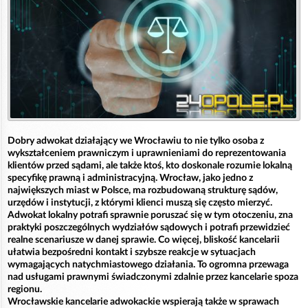
Dobry adwokat działający we Wrocławiu to nie tylko osoba z
wykształceniem prawniczym i uprawnieniami do reprezentowania
klientów przed sądami, ale także ktoś, kto doskonale rozumie lokalną
specyfikę prawną i administracyjną. Wrocław, jako jedno z
największych miast w Polsce, ma rozbudowaną strukturę sądów,
urzędów i instytucji, z którymi klienci muszą się często mierzyć.
Adwokat lokalny potrafi sprawnie poruszać się w tym otoczeniu, zna
praktyki poszczególnych wydziałów sądowych i potrafi przewidzieć
realne scenariusze w danej sprawie. Co więcej, bliskość kancelarii
ułatwia bezpośredni kontakt i szybsze reakcje w sytuacjach
wymagających natychmiastowego działania. To ogromna przewaga
nad usługami prawnymi świadczonymi zdalnie przez kancelarie spoza
regionu.
Wrocławskie kancelarie adwokackie wspierają także w sprawach