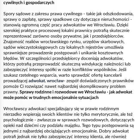
cywilnych i gospodarczych
Spory sądowe z zakresu prawa cywilnego - takie jak odszkodowania,
sprawy o zapłatę, sprawy spadkowe czy dotyczące nieruchomości -
stanowią ogromną część pracy adwokatów we Wrocławiu. Dzięki
szerokiej praktyce procesowej lokalni prawnicy potrafią skutecznie
reprezentować zarówno osoby prywatne, jak i przedsiębiorców.
Znajomość realiów wrocławskiego rynku, urzędów skarbowych,
sądów wieczystoksięgowych czy lokalnych rejestrów umożliwia
sprawniejsze prowadzenie postępowań i unikanie kosztownych
błędów. W szczególności przedsiębiorcy doceniają adwokatów,
którzy potrafią przeprowadzić skuteczną windykację należności lub
zabezpieczyć interesy spółki w razie konfliktów wspólników. Jeśli
szukasz rzetelnego wsparcia, warto sprawdzić ofertę kancelarii
prowadzącej
adwokat. wrocław
- zespół doświadczonych prawników
pomoże Ci rozwiązać nawet najbardziej skomplikowany problem
prawny.
Sprawy rodzinne i rozwodowe we Wrocławiu - jak adwokat
może pomóc w trudnych emocjonalnie sytuacjach
Wrocławscy adwokaci specjalizujący się w prawie rodzinnym
nierzadko wspierają swoich klientów nie tylko merytorycznie, ale też
psychologicznie - zwłaszcza w sprawach rozwodowych, dotyczących
opieki nad dziećmi czy podziału majątku. Tego typu postępowania są
jednymi z najbardziej obciążających emocjonalnie. Dobry adwokat
potrafi jednak nie tylko zabezpieczyć interesy klienta, ale również