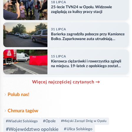
18 LIPCA
25-lecie TVN24 w Opolu. Widzowie
zaglądają za kulisy pracy stacji
31 LIPCA
Barierka zagrodziła pobocze przy Kamionce
Bolko. Zaparkowane auta utrudniają
przejazd
15 LIPCA
Kierowca ciężarówki i rowerzystka zginęli
na miejscu. 19-latek z opolskiego został
ranny
Więcej najczęściej czytanych →
Polub nas!
Chmura tagów
#Opole
#Wiadukt Solskiego
#Miejski Zarząd Dróg w Opolu
#Województwo opolskie
#Ulica Solskiego