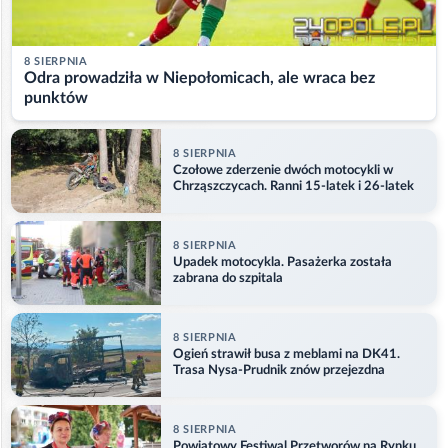
8 SIERPNIA
Odra prowadziła w Niepołomicach, ale wraca bez
punktów
8 SIERPNIA
Czołowe zderzenie dwóch motocykli w
Chrząszczycach. Ranni 15-latek i 26-latek
8 SIERPNIA
Upadek motocykla. Pasażerka została
zabrana do szpitala
8 SIERPNIA
Ogień strawił busa z meblami na DK41.
Trasa Nysa-Prudnik znów przejezdna
8 SIERPNIA
Powiatowy Festiwal Przetworów na Rynku