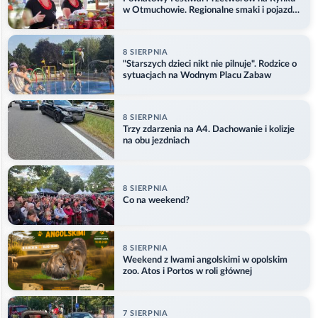
w Otmuchowie. Regionalne smaki i pojazdy
służb
8 SIERPNIA
"Starszych dzieci nikt nie pilnuje". Rodzice o
sytuacjach na Wodnym Placu Zabaw
8 SIERPNIA
Trzy zdarzenia na A4. Dachowanie i kolizje
na obu jezdniach
8 SIERPNIA
Co na weekend?
8 SIERPNIA
Weekend z lwami angolskimi w opolskim
zoo. Atos i Portos w roli głównej
7 SIERPNIA