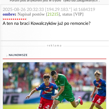
Forum pod artykułem jest w trybie "tylko dla zalogowanych".
2025-08-26 20:32:33 [194.29.183.*] id:1684319
ombre
:
Napisał postów [
21215
], status [VIP]
A ten na braci Kowalczyków już po remoncie?
reklama
NAJNOWSZE