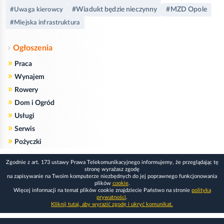
#Wiadukt będzie nieczynny
#MZD Opole
#Uwaga kierowcy
#Miejska infrastruktura
Ogłoszenia
»
Praca
»
Wynajem
»
Rowery
»
Dom i Ogród
»
Usługi
»
Serwis
»
Pożyczki
Zgodnie z art. 173 ustawy Prawa Telekomunikacyjnego informujemy, że przeglądając tę
stronę wyrażasz zgodę
na zapisywanie na Twoim komputerze niezbędnych do jej poprawnego funkcjonowania
plików
cookie
.
Więcej informacji na temat plików cookie znajdziecie Państwo na stronie
polityka
prywatności
.
Kliknij tutaj, aby wyrazić zgodę i ukryć komunikat.