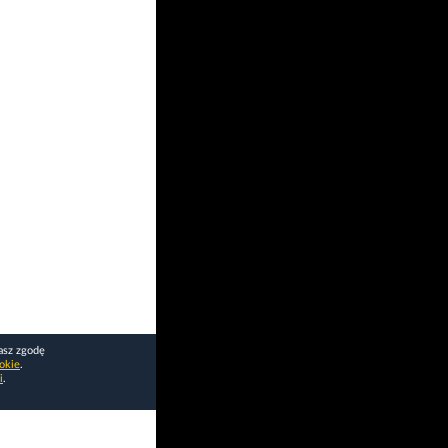
asz zgodę
okie
.
i
.