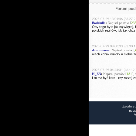
Forum pod 
2025-07-29 13:01:46 [83.27.2
Bodziulla
:
Napisał postów [
23
Oby tego było jak najwięcej, b
polskich realiów, jak tak chcą
2025-07-29 08:00:33 [83.30.1
dontomasso
:
Napisał postów [
niech kozak walczy u ciebie z
2025-07-29 04:44:31 [46.112.
H_EN
:
Napisał postów [
181
],
I to ma być kara - czy raczej z
Zgodnie 
na z
W