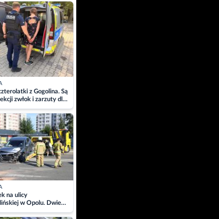
ach
A
zterolatki z Gogolina. Są
ekcji zwłok i zarzuty dla
A
 na ulicy
ińskiej w Opolu. Dwie
 szpitalu