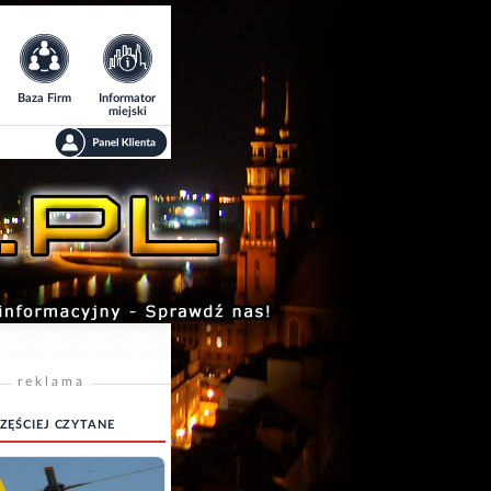
Baza Firm
Informator
miejski
reklama
ZĘŚCIEJ CZYTANE