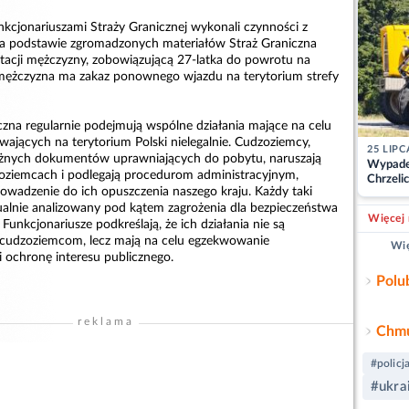
unkcjonariuszami Straży Granicznej wykonali czynności z
a podstawie zgromadzonych materiałów Straż Graniczna
tacji mężczyzny, zobowiązującą 27-latka do powrotu na
 mężczyzna ma zakaz ponownego wjazdu na terytorium strefy
iczna regularnie podejmują wspólne działania mające na celu
ających na terytorium Polski nielegalnie. Cudzoziemcy,
25 LIPC
ważnych dokumentów uprawniających do pobytu, naruszają
Wypade
oziemcach i podlegają procedurom administracyjnym,
Chrzelic
rowadzenie do ich opuszczenia naszego kraju. Każdy taki
zablok
ualnie analizowany pod kątem zagrożenia dla bezpieczeństwa
Więcej 
Funkcjonariusze podkreślają, że ich działania nie są
cudzoziemcom, lecz mają na celu egzekwowanie
Wię
 ochronę interesu publicznego.
Polu
reklama
Chmu
#policj
#ukra