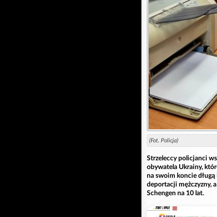
(Fot. Policja)
Strzeleccy policjanci w
obywatela Ukrainy, któr
na swoim koncie długą 
deportacji mężczyzny, 
Schengen na 10 lat.