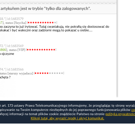
artykułem jest w trybie "tylko dla zalogowanych".
18.*] id:1683579
57
], status [Szycha]
o zaczyna to już irytować. Tutaj cwaniakują, nie potrafią się dostosować do
 skakać i być waleczni oraz zadziorni mogą to pokazać u siebie....
72.*] id:1683569
4866
], status [VIP]
a ojczyzne
74.*] id:1683566
 status [starszy wyjadacz]
achęta ?
z art. 173 ustawy Prawa Telekomunikacyjnego informujemy, że przeglądając tę stronę wyraż
apisywanie na Twoim komputerze niezbędnych do jej poprawnego funkcjonowania plików
co
ięcej informacji na temat plików cookie znajdziecie Państwo na stronie
polityka prywatnośc
Kliknij tutaj, aby wyrazić zgodę i ukryć komunikat.