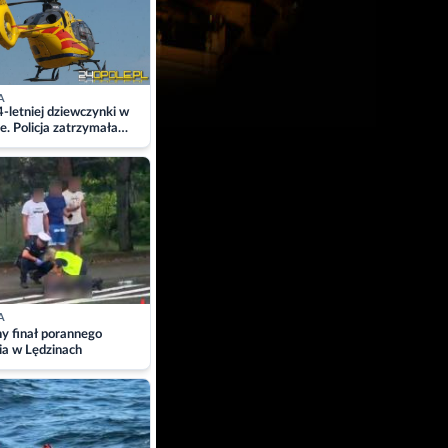
A
4-letniej dziewczynki w
e. Policja zatrzymała
A
ny finał porannego
ia w Lędzinach