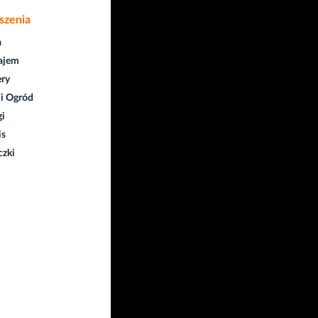
szenia
a
ajem
ry
i Ogród
gi
is
czki