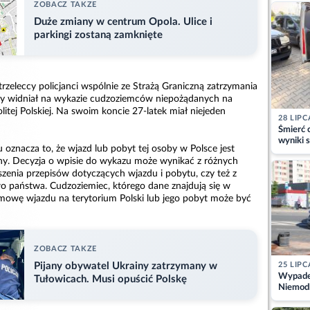
kajdank
ZOBACZ TAKZE
Duże zmiany w centrum Opola. Ulice i
parkingi zostaną zamknięte
rzeleccy policjanci wspólnie ze Strażą Graniczną zatrzymania
ry widniał na wykazie cudzoziemców niepożądanych na
itej Polskiej. Na swoim koncie 27-latek miał niejeden
28 LIPC
Śmierć c
wyniki s
oznacza to, że wjazd lub pobyt tej osoby w Polsce jest
matki
ny. Decyzja o wpisie do wykazu może wynikać z różnych
szenia przepisów dotyczących wjazdu i pobytu, czy też z
 państwa. Cudzoziemiec, którego dane znajdują się w
mowę wjazdu na terytorium Polski lub jego pobyt może być
ZOBACZ TAKZE
25 LIPC
Pijany obywatel Ukrainy zatrzymany w
Wypadek
Tułowicach. Musi opuścić Polskę
Niemodl
osoby w