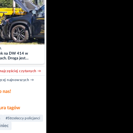
A
k na DW 414 w
ach. Droga jest
owana
najczęściej czytanych →
cej najnowszych →
b nas!
ra tagów
a
#Strzeleccy policjanci
iniec