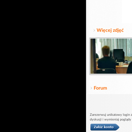
Więcej zdjęć
Forum
Zarezerwuj unikatowy login z
dyskusji i wymieniaj poglądy