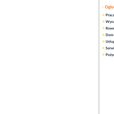
Ogło
»
Prac
»
Wyn
»
Rowe
»
Dom 
»
Usłu
»
Serw
»
Poży