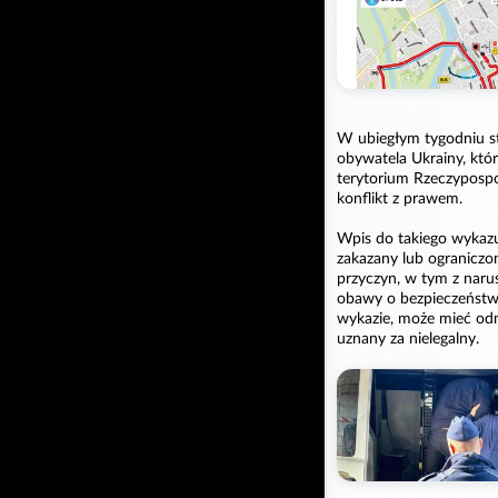
W ubiegłym tygodniu st
obywatela Ukrainy, któ
terytorium Rzeczypospol
konflikt z prawem.
Wpis do takiego wykazu 
zakazany lub ograniczo
przyczyn, w tym z naru
obawy o bezpieczeństwo
wykazie, może mieć od
uznany za nielegalny.