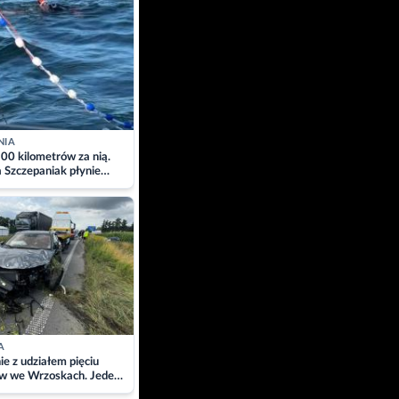
NIA
00 kilometrów za nią.
a Szczepaniak płynie
łtyk dla Piotra.
zacja
A
ie z udziałem pięciu
w we Wrzoskach. Jeden
wców zabrany w