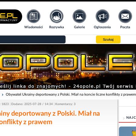
Wiadomości
Rozrywka
Galerie
Ogłoszenia
Poczta
Szukaj
i
Obywatel Ukrainy deportowany z Polski. Miał na koncie liczne konflikty z prawem
: 1823
Dodano: 2025-07-28 / 14:34
Komentarzy: 3
ny deportowany z Polski. Miał na
NAJC
konflikty z prawem