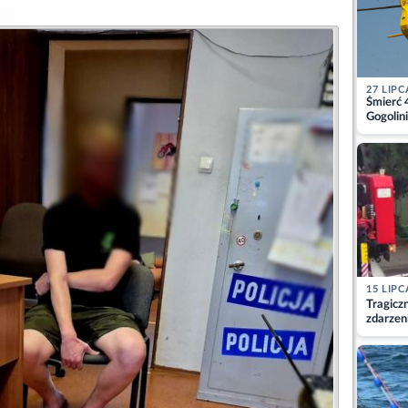
27 LIPC
Śmierć 
Gogolini
matkę
15 LIPC
Tragicz
zdarzen