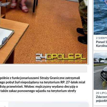
2 SIERP
Ponad 1
Karolin
przez Ba
Aktuali
spólnie z funkcjonariuszami Straży Graniczne zatrzymali
ego pobyt był niepożądany na terytorium RP. 27-latek miał
listę przewinień. Wobec mężczyzny wydano decyzję o
a także zakaz ponownego wjazdu na terytorium strefy
20 LIPC
Zdarzen
pojazdó
z kiero