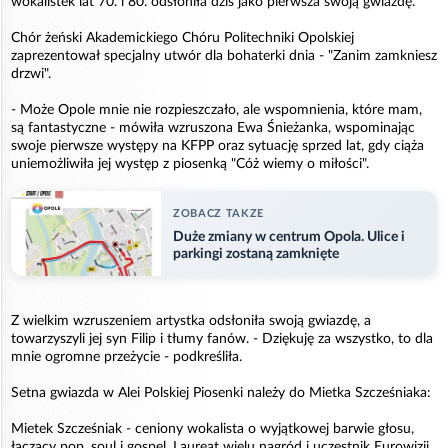
wokalistek lat 70. i 80. odsłoniła dzis jako pierwsza swoją gwiazdę.
Chór żeński Akademickiego Chóru Politechniki Opolskiej
zaprezentował specjalny utwór dla bohaterki dnia - "Zanim zamkniesz
drzwi".
- Może Opole mnie nie rozpieszczało, ale wspomnienia, które mam,
są fantastyczne - mówiła wzruszona Ewa Śnieżanka, wspominając
swoje pierwsze występy na KFPP oraz sytuację sprzed lat, gdy ciąża
uniemożliwiła jej występ z piosenką "Cóż wiemy o miłości".
ZOBACZ TAKZE
Duże zmiany w centrum Opola. Ulice i
parkingi zostaną zamknięte
Z wielkim wzruszeniem artystka odsłoniła swoją gwiazdę, a
towarzyszyli jej syn Filip i tłumy fanów. - Dziękuję za wszystko, to dla
mnie ogromne przeżycie - podkreśliła.
Setna gwiazda w Alei Polskiej Piosenki należy do Mietka Szcześniaka:
Mietek Szcześniak - ceniony wokalista o wyjątkowej barwie głosu,
łączący pop, soul i gospel. Laureat wielu nagród i uczestnik Eurowizji