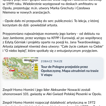
w 1999 roku. Wielokrotnie występował na deskach amfiteatru w
Opolu, prezentując m.in. utwory Marka Grechuty i Czesława
Niemena w nowych aranżacjach.
- Opole dało mi przepustkę do serc publiczności. To lekcja, z której
korzystam do dziś -powiedział artysta.
Przypomniano najważniejsze momenty jego kariery - od debiutu na
Jazz Jamboree, przez występy na KFPP i Eurowizji, aż po współpracę
z Edytą Górniak i projekty oparte na poezji ks. Jana Twardowskiego.
Artysta zaśpiewał również dwa utwory: "Całe życie czekam na Ciebie"
i "O niebo lepiej", które spotkały się z entuzjastycznym przyjęciem.
ZOBACZ TAKZE
Tour de Pologne przejedzie przez
Opolszczyznę. Mapa utrudnień na trasie
V etapu
Zespół Homo Homini i jego lider Aleksander Nowacki zostali
uhonorowani 101. gwiazdą w Alei Gwiazd Polskiej Piosenki w Opolu.
Zespół Homo Homini rozpoczął działalność artystyczną w 1972