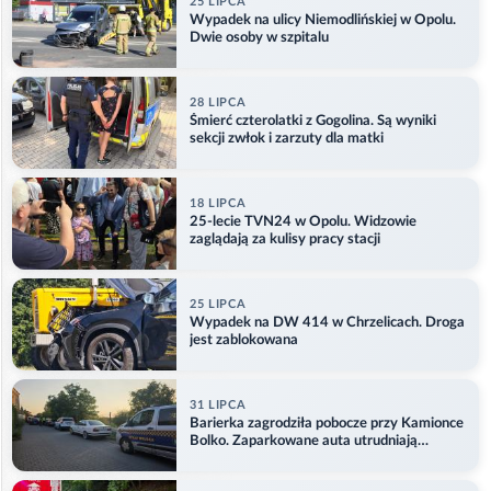
25 LIPCA
Wypadek na ulicy Niemodlińskiej w Opolu.
Dwie osoby w szpitalu
28 LIPCA
Śmierć czterolatki z Gogolina. Są wyniki
sekcji zwłok i zarzuty dla matki
18 LIPCA
25-lecie TVN24 w Opolu. Widzowie
zaglądają za kulisy pracy stacji
25 LIPCA
Wypadek na DW 414 w Chrzelicach. Droga
jest zablokowana
31 LIPCA
Barierka zagrodziła pobocze przy Kamionce
Bolko. Zaparkowane auta utrudniają
przejazd