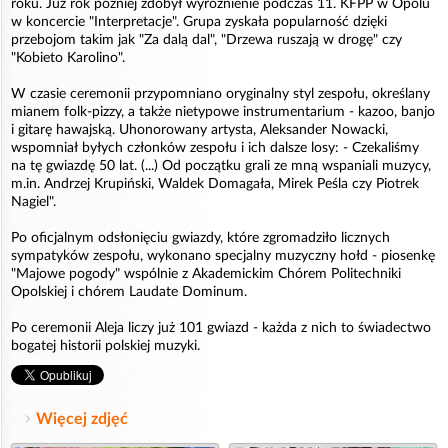
roku. Już rok później zdobył wyróżnienie podczas 11. KFPP w Opolu
w koncercie "Interpretacje". Grupa zyskała popularność dzięki
przebojom takim jak "Za dalą dal", "Drzewa ruszają w drogę" czy
"Kobieto Karolino".
W czasie ceremonii przypomniano oryginalny styl zespołu, określany
mianem folk-pizzy, a także nietypowe instrumentarium - kazoo, banjo
i gitarę hawajską. Uhonorowany artysta, Aleksander Nowacki,
wspomniał byłych członków zespołu i ich dalsze losy: - Czekaliśmy
na tę gwiazdę 50 lat. (...) Od początku grali ze mną wspaniali muzycy,
m.in. Andrzej Krupiński, Waldek Domagała, Mirek Peśla czy Piotrek
Nagiel".
Po oficjalnym odsłonięciu gwiazdy, które zgromadziło licznych
sympatyków zespołu, wykonano specjalny muzyczny hołd - piosenkę
"Majowe pogody" wspólnie z Akademickim Chórem Politechniki
Opolskiej i chórem Laudate Dominum.
Po ceremonii Aleja liczy już 101 gwiazd - każda z nich to świadectwo
bogatej historii polskiej muzyki.
Więcej zdjęć