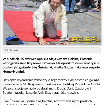
(Fot. Betina)
W niedzielę 15 czerwca opolska Aleja Gwiazd Polskiej Piosenki
wzbogaciła się o trzy nowe nazwiska. Na opolskim rynku uroczyście
odsłonięto gwiazdy Ewy Śnieżanki, Mietka Szcześniaka oraz zespołu
Homo-Homini.
Dzisiejsze wydarzenie zakończyło tegoroczny cykl odsłonięć gwiazd
towarzyszący 61. Krajowemu Festiwalowi Polskiej Piosenki w Opolu.
Wczoraj swoje gwiazdy odebrali m.in. Doda, Daria Zawiałow i
Bogdan Łazuka. Łącznie Aleja liczy teraz 101 nazwisk.
Ewa Śnieżanka - jedna z najbardziej rozpoznawalnych polskich