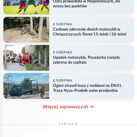
Odra prowadziła w Niepołomicach, ale
wraca bez punktów
8 SIERPNIA
Czołowe zderzenie dwóch motocykli w
Chrząszczycach. Ranni 15-latek i 26-latek
8 SIERPNIA
Upadek motocykla. Pasażerka została
zabrana do szpitala
8 SIERPNIA
Ogień strawił busa z meblami na DK41.
Trasa Nysa-Prudnik znów przejezdna
Więcej najnowszych →
reklama