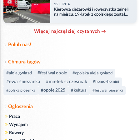
15 LIPCA
Kierowca ciężarówki i rowerzystka zginęli
na miejscu. 19-latek z opolskiego został
ranny
Więcej najczęściej czytanych →
Polub nas!
Chmura tagów
#aleja gwiazd
#festiwal opole
#opolska aleja gwiazd
#ewa śnieżanka
#mietek szczesniak
#homo-homini
#opole 2025
#kultura
#polska piosenka
#festiwal piosenki
Ogłoszenia
»
Praca
»
Wynajem
»
Rowery