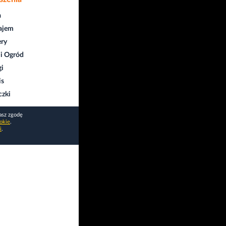
a
ajem
ry
i Ogród
gi
is
czki
asz zgodę
okie
.
i
.