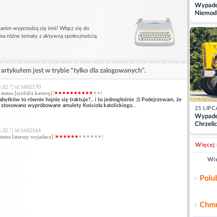
Wypadek
Niemodl
osoby w
anim wyprzedzą cię inni! Włącz się do
 na różne tematy z aktywną społecznością.
artykułem jest w trybie "tylko dla zalogowanych".
.32.*] id:1682170
, status [zrobił/a karierę]
abytków to równie hojnie się traktuje?.. i to jednogłośnie :)) Podejrzewam, że
 i stosowano wypróbowane amulety Kościoła katolickiego. .
25 LIPC
Wypade
Chrzelic
.32.*] id:1682164
zablok
 status [starszy wyjadacz]
Więcej 
Wię
Polu
Chmu