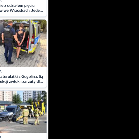
A
ie z udziałem pięciu
w we Wrzoskach. Jeden
wców zabrany w
ach
A
zterolatki z Gogolina. Są
ekcji zwłok i zarzuty dla
A