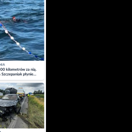
NIA
00 kilometrów za nią.
a Szczepaniak płynie
łtyk dla Piotra.
zacja