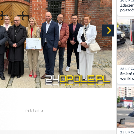
20 LIPC
Zdarzen
pojazdó
z kiero
kajdank
28 LIPC
Śmierć c
wyniki s
matki
reklama
25 LIPC