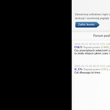
Zarezerwuj unikatowy login z
dyskusji i wymieniaj poglądy
Forum pod 
2025-05-31 09:32:52 [192.168
FAKT
:
Napisał postów [
1469
]
Czy przeciętnych właścicieli z
tu miały miejsce jakieś czary
2025-05-31 04:38:29 [192.168
H_EN
:
Napisał postów [
181
],
Coś dłuuuugo to trwa .