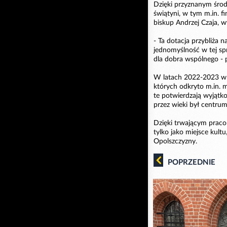
Dzięki przyznanym śro
świątyni, w tym m.in. fi
biskup Andrzej Czaja, w
- Ta dotacja przybliża
jednomyślność w tej sp
dla dobra wspólnego - 
W latach 2022-2023 w 
których odkryto m.in. m
te potwierdzają wyjątko
przez wieki był centrum 
Dzięki trwającym praco
tylko jako miejsce kult
Opolszczyzny.
POPRZEDNIE