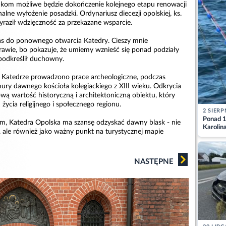
dkom możliwe będzie dokończenie kolejnego etapu renowacji
nalne wyłożenie posadzki. Ordynariusz diecezji opolskiej, ks.
yraził wdzięczność za przekazane wsparcie.
 nas do ponownego otwarcia Katedry. Cieszy mnie
rawie, bo pokazuje, że umiemy wznieść się ponad podziały
podkreślił duchowny.
Katedrze prowadzono prace archeologiczne, podczas
ury dawnego kościoła kolegiackiego z XIII wieku. Odkrycia
wą wartość historyczną i architektoniczną obiektu, który
życia religijnego i społecznego regionu.
2 SIERP
Ponad 1
m, Katedra Opolska ma szansę odzyskać dawny blask - nie
Karolin
u, ale również jako ważny punkt na turystycznej mapie
przez Ba
Aktuali
NASTĘPNE