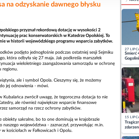
a na odzyskanie dawnego błysku
olskiego przyznał rekordową dotację w wysokości 2
ntynuację prac konserwatorskich w Katedrze Opolskiej. To
nie w historii wojewódzkiego programu wsparcia zabytków.
27 LIPC
odków podjęto jednogłośnie podczas ostatniej sesji Sejmiku
Śmierć 
, która odbyła się 27 maja. Jak podkreśla marszałek
Gogolini
matkę
tynuacja wieloletniego zaangażowania samorządu w ochronę
u regionu.
świątynia, ale i symbol Opola. Cieszymy się, że możemy
do jej odnowienia - mówi.
 Kubalańca zwrócił uwagę, że tegoroczna dotacja to nie
Katedry, ale również największe wsparcie finansowe
rzez samorząd na rzecz ochrony zabytków.
15 LIPC
 obiekty sakralne, bo to one dominują w krajobrazie
Tragicz
o naszego województwa - zaznaczył, przywołując m.in.
zdarzen
y w kościołach w Fałkowicach i Opolu.