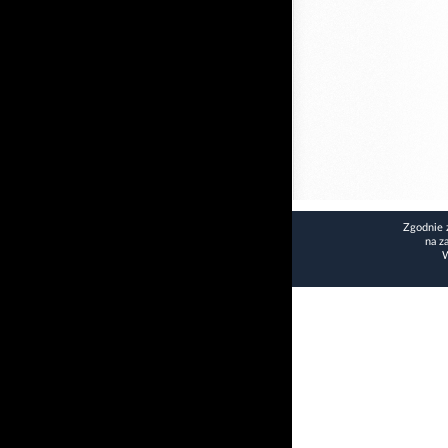
Zgodnie 
na z
W