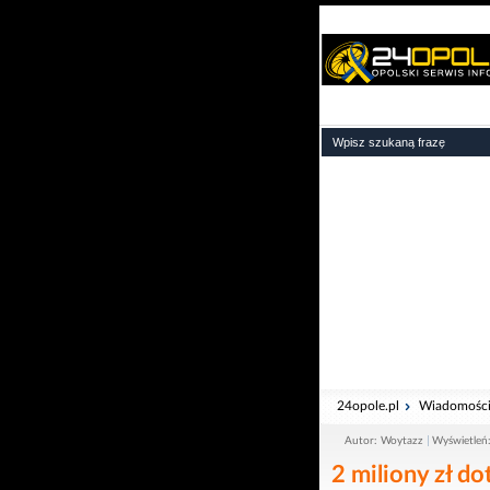
24opole.pl
Wiadomośc
Autor: Woytazz
Wyświetleń
2 miliony zł do