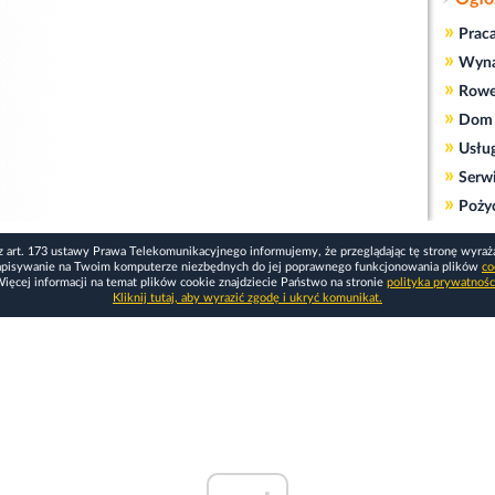
»
Prac
»
Wyn
»
Rowe
»
Dom 
»
Usłu
»
Serw
»
Poży
z art. 173 ustawy Prawa Telekomunikacyjnego informujemy, że przeglądając tę stronę wyraż
apisywanie na Twoim komputerze niezbędnych do jej poprawnego funkcjonowania plików
co
ięcej informacji na temat plików cookie znajdziecie Państwo na stronie
polityka prywatnośc
Kliknij tutaj, aby wyrazić zgodę i ukryć komunikat.