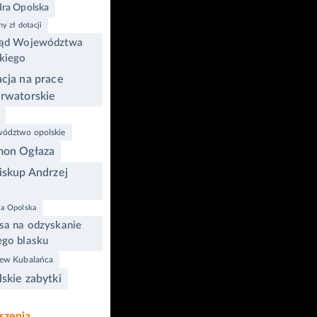
ra Opolska
ny zł dotacji
ąd Województwa
kiego
cja na prace
rwatorskie
ództwo opolskie
mon Ogłaza
iskup Andrzej
ja Opolska
sa na odzyskanie
go blasku
iew Kubalańca
skie zabytki
szenia