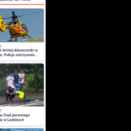
A
4-letniej dziewczynki w
e. Policja zatrzymała
A
ny finał porannego
ia w Lędzinach