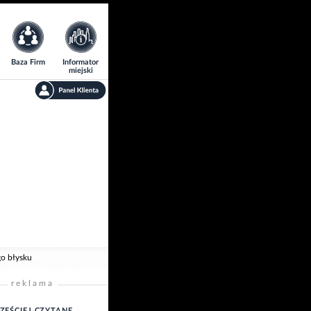
Baza Firm
Informator
miejski
go błysku
reklama
ZĘŚCIEJ CZYTANE