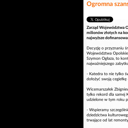
Ogromna szans
Zarząd Województwa Op
milionów złotych na ko
najwyższe dofinansowa
Decyzję o przyznaniu śr
Województwa Opolskiego
Szymon Ogłaza, to kon
najważniejszego zabytk
- Katedra to nie tylko 
dołożyć swoją cegiełkę 
Wicemarszałek Zbigniew
tylko rekord dla samej 
udzielone w tym roku p
- Wspieramy szczególnie
dziedzictwa kulturoweg
trwające od lat remont