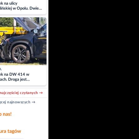
 na ulicy
ińskiej w Opolu. Dwie
 szpitalu
A
k na DW 414 w
ach. Droga jest
owana
najczęściej czytanych →
cej najnowszych →
b nas!
ra tagów