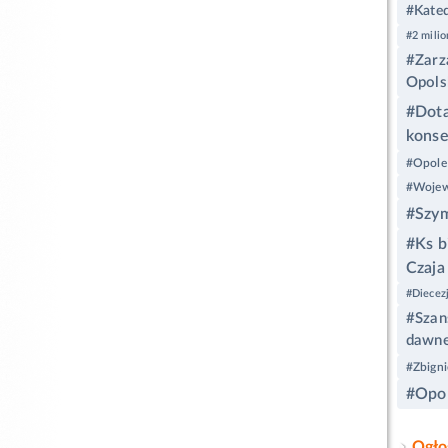
#Kated
#2 milio
#Zarz
Opols
#Dota
konse
#Opole
#Wojew
#Szy
#Ks b
Czaja
#Diecez
#Szan
dawne
#Zbign
#Opol
Ogło