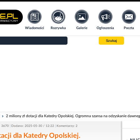
Wiadomości
Rozrywka
Galerie
Ogłoszenia
Poczta
Szukaj
i
2 miliony zł dotacji dla Katedry Opolskiej. Ogromna szansa na odzyskanie dawne
: 3670
Dodano: 2025-05-30 / 12:22
Komentarzy: 2
tacji dla Katedry Opolskiej.
NAJC