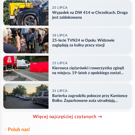
25 LIPCA
Wypadek na DW 414 w Chrzelicach. Droga
jest zablokowana
18 LIPCA
25-lecie TVN24 w Opolu. Widzowie
zaglądają za kulisy pracy stacji
15 LIPCA
Kierowca ciężarówki i rowerzystka zginęli
na miejscu. 19-latek z opolskiego został
ranny
31 LIPCA
Barierka zagrodziła pobocze przy Kamionce
Bolko. Zaparkowane auta utrudniają
przejazd
Więcej najczęściej czytanych →
Polub nas!