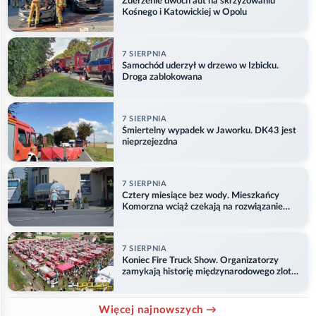
Zderzenie dwóch aut na skrzyżowaniu
Kośnego i Katowickiej w Opolu
7 SIERPNIA
Samochód uderzył w drzewo w Izbicku.
Droga zablokowana
7 SIERPNIA
Śmiertelny wypadek w Jaworku. DK43 jest
nieprzejezdna
7 SIERPNIA
Cztery miesiące bez wody. Mieszkańcy
Komorzna wciąż czekają na rozwiązanie
problemu
7 SIERPNIA
Koniec Fire Truck Show. Organizatorzy
zamykają historię międzynarodowego zlotu
w Główczycach
Więcej najnowszych →