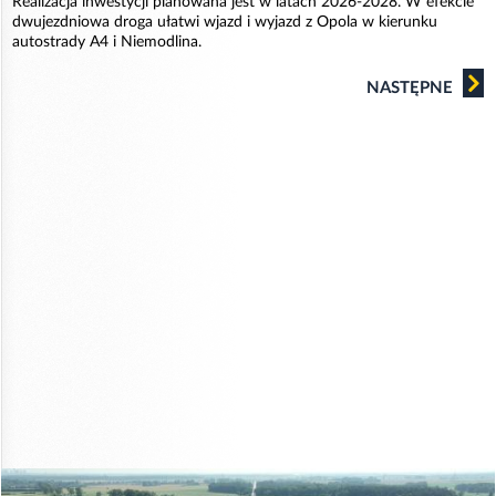
Realizacja inwestycji planowana jest w latach 2026-2028. W efekcie
dwujezdniowa droga ułatwi wjazd i wyjazd z Opola w kierunku
autostrady A4 i Niemodlina.
NASTĘPNE