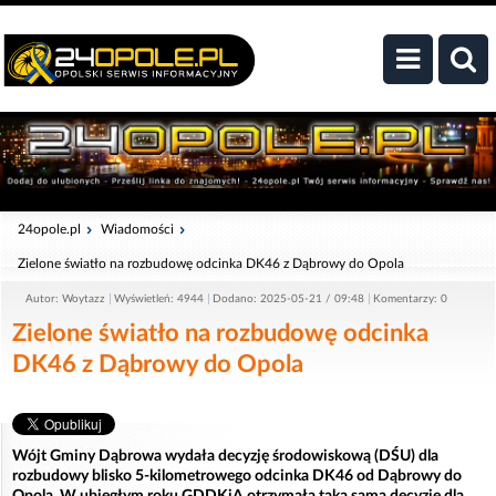
24opole.pl
Wiadomości
Zielone światło na rozbudowę odcinka DK46 z Dąbrowy do Opola
Autor: Woytazz
Wyświetleń: 4944
Dodano: 2025-05-21 / 09:48
Komentarzy: 0
Zielone światło na rozbudowę odcinka
DK46 z Dąbrowy do Opola
Wójt Gminy Dąbrowa wydała decyzję środowiskową (DŚU) dla
rozbudowy blisko 5-kilometrowego odcinka DK46 od Dąbrowy do
Opola. W ubiegłym roku GDDKiA otrzymała taką samą decyzję dla