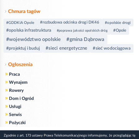
Chmura tagów
#rozbudowa odcinka drogi DK46
#GDDKiA Opole
#opolskie drogi
#opolska infrastruktura
#Opole
#poprawa jakości opolskich dróg
#województwo opolskie
#gmina Dąbrowa
#sieci energetyczne
#projektuj i buduj
#sieć wodociągowa
Ogłoszenia
»
Praca
»
Wynajem
»
Rowery
»
Dom i Ogród
»
Usługi
»
Serwis
»
Pożyczki
Zgodnie z art. 173 ustawy Prawa Telekomunikacyjnego informujemy, że przeglądając tę