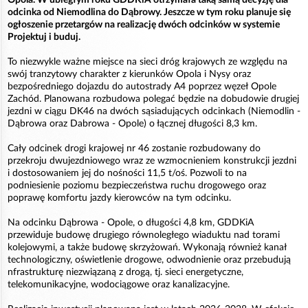
odcinka od Niemodlina do Dąbrowy. Jeszcze w tym roku planuje się
ogłoszenie przetargów na realizację dwóch odcinków w systemie
Projektuj i buduj.
To niezwykle ważne miejsce na sieci dróg krajowych ze względu na
swój tranzytowy charakter z kierunków Opola i Nysy oraz
bezpośredniego dojazdu do autostrady A4 poprzez węzeł Opole
Zachód. Planowana rozbudowa polegać będzie na dobudowie drugiej
jezdni w ciągu DK46 na dwóch sąsiadujących odcinkach (Niemodlin -
Dąbrowa oraz Dabrowa - Opole) o łącznej długości 8,3 km.
Cały odcinek drogi krajowej nr 46 zostanie rozbudowany do
przekroju dwujezdniowego wraz ze wzmocnieniem konstrukcji jezdni
i dostosowaniem jej do nośności 11,5 t/oś. Pozwoli to na
podniesienie poziomu bezpieczeństwa ruchu drogowego oraz
poprawę komfortu jazdy kierowców na tym odcinku.
Na odcinku Dąbrowa - Opole, o długości 4,8 km, GDDKiA
przewiduje budowę drugiego równoległego wiaduktu nad torami
kolejowymi, a także budowę skrzyżowań. Wykonają również kanał
technologiczny, oświetlenie drogowe, odwodnienie oraz przebudują
nfrastrukturę niezwiązaną z drogą, tj. sieci energetyczne,
telekomunikacyjne, wodociągowe oraz kanalizacyjne.