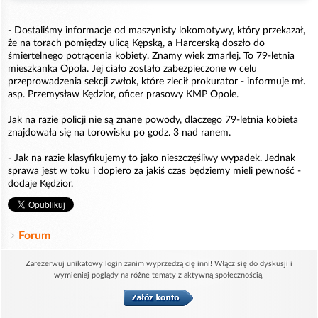
- Dostaliśmy informacje od maszynisty lokomotywy, który przekazał,
że na torach pomiędzy ulicą Kępską, a Harcerską doszło do
śmiertelnego potrącenia kobiety. Znamy wiek zmarłej. To 79-letnia
mieszkanka Opola. Jej ciało zostało zabezpieczone w celu
przeprowadzenia sekcji zwłok, które zlecił prokurator - informuje mł.
asp. Przemysław Kędzior, oficer prasowy KMP Opole.
Jak na razie policji nie są znane powody, dlaczego 79-letnia kobieta
znajdowała się na torowisku po godz. 3 nad ranem.
- Jak na razie klasyfikujemy to jako nieszczęśliwy wypadek. Jednak
sprawa jest w toku i dopiero za jakiś czas będziemy mieli pewność -
dodaje Kędzior.
Forum
Zarezerwuj unikatowy login zanim wyprzedzą cię inni! Włącz się do dyskusji i
wymieniaj poglądy na różne tematy z aktywną społecznością.