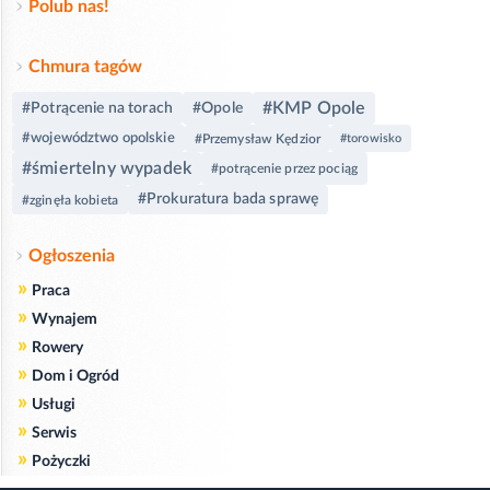
Polub nas!
Chmura tagów
#KMP Opole
#Potrącenie na torach
#Opole
#województwo opolskie
#Przemysław Kędzior
#torowisko
#śmiertelny wypadek
#potrącenie przez pociąg
#Prokuratura bada sprawę
#zginęła kobieta
Ogłoszenia
»
Praca
»
Wynajem
»
Rowery
»
Dom i Ogród
»
Usługi
»
Serwis
»
Pożyczki