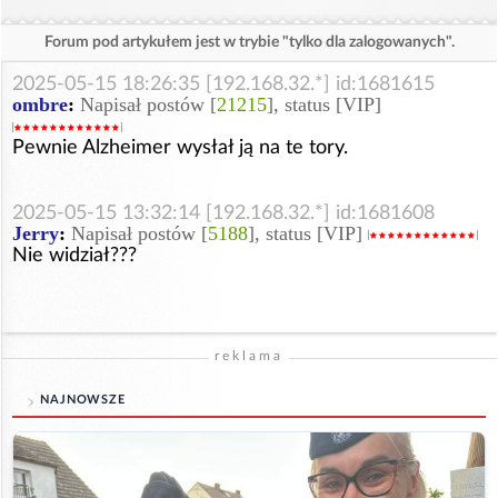
Forum pod artykułem jest w trybie "tylko dla zalogowanych".
2025-05-15 18:26:35 [192.168.32.*] id:1681615
ombre
:
Napisał postów [
21215
], status [VIP]
Pewnie Alzheimer wysłał ją na te tory.
2025-05-15 13:32:14 [192.168.32.*] id:1681608
Jerry
:
Napisał postów [
5188
], status [VIP]
Nie widział???
reklama
NAJNOWSZE