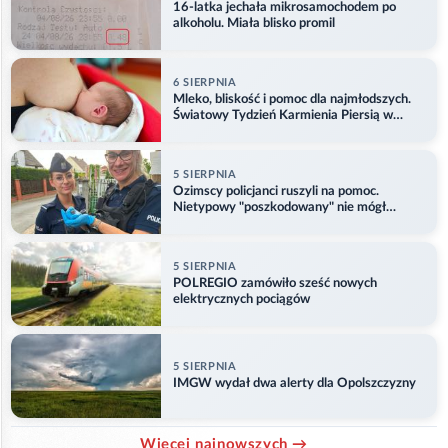
16-latka jechała mikrosamochodem po
alkoholu. Miała blisko promil
6 SIERPNIA
Mleko, bliskość i pomoc dla najmłodszych.
Światowy Tydzień Karmienia Piersią w
Opolu
5 SIERPNIA
Ozimscy policjanci ruszyli na pomoc.
Nietypowy "poszkodowany" nie mógł
odlecieć
5 SIERPNIA
POLREGIO zamówiło sześć nowych
elektrycznych pociągów
5 SIERPNIA
IMGW wydał dwa alerty dla Opolszczyzny
Więcej najnowszych →