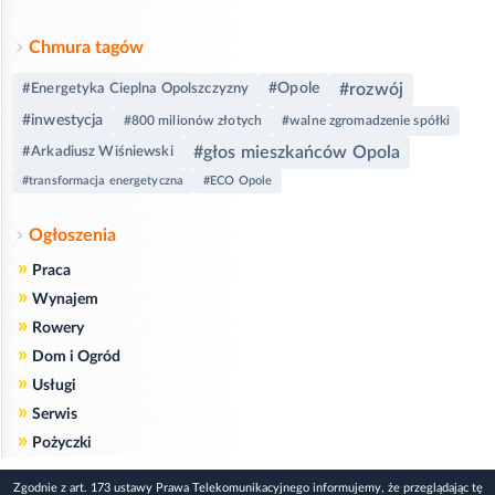
Chmura tagów
#rozwój
#Opole
#Energetyka Cieplna Opolszczyzny
#inwestycja
#800 milionów złotych
#walne zgromadzenie spółki
#głos mieszkańców Opola
#Arkadiusz Wiśniewski
#transformacja energetyczna
#ECO Opole
Ogłoszenia
»
Praca
»
Wynajem
»
Rowery
»
Dom i Ogród
»
Usługi
»
Serwis
»
Pożyczki
Zgodnie z art. 173 ustawy Prawa Telekomunikacyjnego informujemy, że przeglądając tę