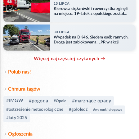
15 LIPCA
Kierowca ciężarówki i rowerzystka zginęli
na miejscu. 19-latek z opolskiego został
ranny
30 LIPCA
Wypadek na DK46. Siedem osób rannych.
Droga jest zablokowana. LPR w akcji
Więcej najczęściej czytanych →
Polub nas!
Chmura tagów
#IMGW
#pogoda
#marznące opady
#Opole
#ostrzeżenie meteorologiczne
#gołoledź
#warunki drogowe
#luty 2025
Ogłoszenia