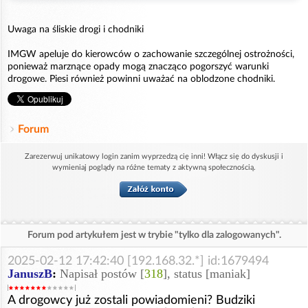
Uwaga na śliskie drogi i chodniki
IMGW apeluje do kierowców o zachowanie szczególnej ostrożności,
ponieważ marznące opady mogą znacząco pogorszyć warunki
drogowe. Piesi również powinni uważać na oblodzone chodniki.
Forum
Zarezerwuj unikatowy login zanim wyprzedzą cię inni! Włącz się do dyskusji i
wymieniaj poglądy na różne tematy z aktywną społecznością.
Forum pod artykułem jest w trybie "tylko dla zalogowanych".
2025-02-12 17:42:40 [192.168.32.*] id:1679494
JanuszB
:
Napisał postów [
318
], status [maniak]
A drogowcy już zostali powiadomieni? Budziki