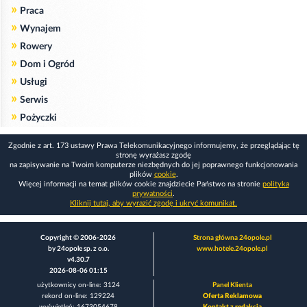
»
Praca
»
Wynajem
»
Rowery
»
Dom i Ogród
»
Usługi
»
Serwis
»
Pożyczki
Zgodnie z art. 173 ustawy Prawa Telekomunikacyjnego informujemy, że przeglądając tę
stronę wyrażasz zgodę
na zapisywanie na Twoim komputerze niezbędnych do jej poprawnego funkcjonowania
plików
cookie
.
Więcej informacji na temat plików cookie znajdziecie Państwo na stronie
polityka
prywatności
.
Kliknij tutaj, aby wyrazić zgodę i ukryć komunikat.
Copyright © 2006-2026
Strona główna 24opole.pl
by 24opole sp. z o.o.
www.hotele.24opole.pl
v4.30.7
2026-08-06 01:15
użytkownicy on-line: 3124
Panel Klienta
rekord on-line: 129224
Oferta Reklamowa