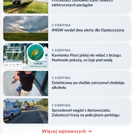
POLREGIO zamówiło sześć nowych
elektrycznych pociągów
5 SIERPNIA
IMGW wydał dwa alerty dla Opolszczyzny
5 SIERPNIA
Kamionka Piast jakiej nie widać z brzegu.
Nurkowie pokażą, co żyje pod wodą
5 SIERPNIA
Dzielnicowy po służbie zatrzymał złodzieja
alkoholu
5 SIERPNIA
Sprzedawał węgiel z dostawczaka.
Zakończył trasę na policyjnym parkingu
Więcej najnowszych →