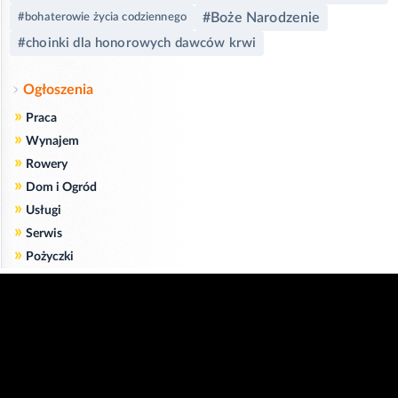
#Boże Narodzenie
#bohaterowie życia codziennego
#choinki dla honorowych dawców krwi
Ogłoszenia
»
Praca
»
Wynajem
»
Rowery
»
Dom i Ogród
»
Usługi
»
Serwis
»
Pożyczki
Zgodnie z art. 173 ustawy Prawa Telekomunikacyjnego informujemy, że przeglądając tę
stronę wyrażasz zgodę
na zapisywanie na Twoim komputerze niezbędnych do jej poprawnego funkcjonowania
plików
cookie
.
Więcej informacji na temat plików cookie znajdziecie Państwo na stronie
polityka
prywatności
.
Kliknij tutaj, aby wyrazić zgodę i ukryć komunikat.