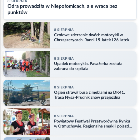
8 SIERPNIA
Odra prowadziła w Niepołomicach, ale wraca bez
punktów
8 SIERPNIA
Czołowe zderzenie dwóch motocykli w
Chrząszczycach. Ranni 15-latek i 26-latek
8 SIERPNIA
Upadek motocykla. Pasażerka została
zabrana do szpitala
8 SIERPNIA
Ogień strawił busa z meblami na DK41.
Trasa Nysa-Prudnik znów przejezdna
8 SIERPNIA
Powiatowy Festiwal Przetworów na Rynku
w Otmuchowie. Regionalne smaki i pojazdy
służb