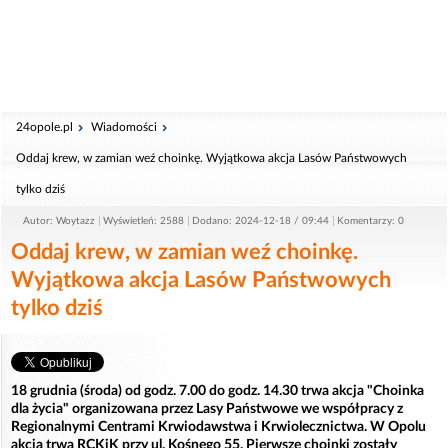
24opole.pl
Wiadomości
Oddaj krew, w zamian weź choinkę. Wyjątkowa akcja Lasów Państwowych
tylko dziś
Autor: Woytazz
Wyświetleń: 2588
Dodano: 2024-12-18 / 09:44
Komentarzy: 0
Oddaj krew, w zamian weź choinkę.
Wyjątkowa akcja Lasów Państwowych
tylko dziś
18 grudnia (środa) od godz. 7.00 do godz. 14.30 trwa akcja "Choinka
dla życia" organizowana przez Lasy Państwowe we współpracy z
Regionalnymi Centrami Krwiodawstwa i Krwiolecznictwa. W Opolu
akcja trwa RCKiK przy ul. Kośnego 55. Pierwsze choinki zostały