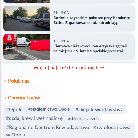
31 LIPCA
Barierka zagrodziła pobocze przy Kamionce
Bolko. Zaparkowane auta utrudniają
przejazd
15 LIPCA
Kierowca ciężarówki i rowerzystka zginęli
na miejscu. 19-latek z opolskiego został
ranny
Więcej najczęściej czytanych →
Polub nas!
Chmura tagów
#Opole
#akcja krwiodawstwa
#Nadleśnictwo Opole
#oddaj krew i weź choinkę
#choinka dla życia
#Regionalne Centrum Krwiodawstwa i Krwiolecznictwa
w Opolu