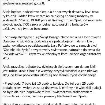
wydane jeszcze przed godz. 8.
Akcja będąca podziękowaniem dla honorowych dawców krwi trwa
tylko dziś. Oddać krew w zamian za piękną choinkę możemy w
godzinach 7-14.30. RCKiK przy ul. Kośnego 55 w Opolu od momentu
wybicia godz. 7.00 czeka w pełnej gotowości na bohaterów
dzielących się tym co bezcenne.
- "Z okazji zbliżających się Świąt Bożego Narodzenia na Honorowych
Dawców Krwi, którzy podzielą się z potrzebującymi darem krwi,
czeka wyjątkowe podziękowanie. Lasy Państwowe w ramach akcji
"Choinka dla życia" przygotowały świąteczne, naturalne drzewka dla
Krwiodawców. " - czytamy w oficjalnym komunikacie organizatorów
akcji.
Akcja przyciąga bohaterów dzielących się bezcennym darem jakim
jest ludzka krew. Choć nie wszyscy przybyli wiedzieli o choinkowej
akcji, co tylko potwierdza jakimi są bohaterami życia codziennego.
- Przed godz. 7 było już 10 osób w kolejce. Do tej pory 25 osób
oddało krew i wzięło ze sobą drzewko. Niektórzy nie wiedzieli o akcji,
co było dla nich naprawdę miłym i świątecznym zaskoczeniem -
mówi Jacek Boczar, rzecznik prasowy Nadleśnictwa Opole.
Wszystkim chętnym wziąć udział w akcji przypominamy, że akcja