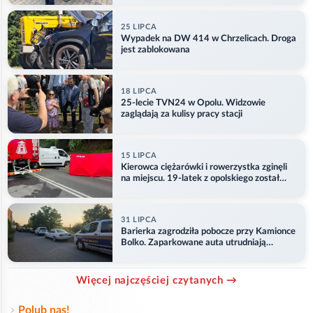
25 LIPCA
Wypadek na DW 414 w Chrzelicach. Droga
jest zablokowana
18 LIPCA
25-lecie TVN24 w Opolu. Widzowie
zaglądają za kulisy pracy stacji
15 LIPCA
Kierowca ciężarówki i rowerzystka zginęli
na miejscu. 19-latek z opolskiego został
ranny
31 LIPCA
Barierka zagrodziła pobocze przy Kamionce
Bolko. Zaparkowane auta utrudniają
przejazd
Więcej najczęściej czytanych →
Polub nas!