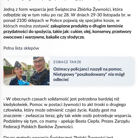
Jedną z form wsparcia jest Świąteczna Zbiórka Żywności, która
odbędzie się w tym roku po raz 28. W dniach 29-30 listopada br. w
ponad 2100 sklepach w Polsce pojawią się specjalne kosze, w
których można zostawić
zakupione produkty o długim terminie
przydatności do spożycia, takie jak: cukier, olej, konserwy, przetwory
owocowe i warzywne, bakalie czy słodycze.
Pełna lista sklepów
ZOBACZ TAKZE
Ozimscy policjanci ruszyli na pomoc.
Nietypowy "poszkodowany" nie mógł
odlecieć
- W obecnych czasach solidarność jest potrzebna bardziej niż
kiedykolwiek. Pomoc w postaci żywności to akt troski o drugiego
człowieka, który może odmienić czyjeś życie. Każdy gest ma
znaczenie - zwłaszcza teraz, gdy tak wiele osób potrzebuje wsparcia.
Podzielmy się tym, co mamy - apeluje Beata Ciepła, Prezes Zarządu
Federacji Polskich Banków Żywności.
Drugą metodą wsparcia Świątecznej Zbiórki Żywności jest