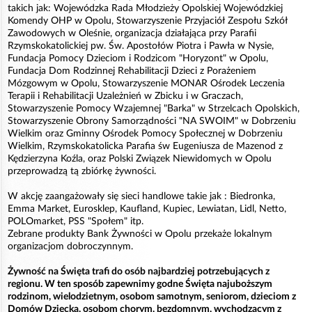
takich jak: Wojewódzka Rada Młodzieży Opolskiej Wojewódzkiej
Komendy OHP w Opolu, Stowarzyszenie Przyjaciół Zespołu Szkół
Zawodowych w Oleśnie, organizacja działająca przy Parafii
Rzymskokatolickiej pw. Św. Apostołów Piotra i Pawła w Nysie,
Fundacja Pomocy Dzieciom i Rodzicom "Horyzont" w Opolu,
Fundacja Dom Rodzinnej Rehabilitacji Dzieci z Porażeniem
Mózgowym w Opolu, Stowarzyszenie MONAR Ośrodek Leczenia
Terapii i Rehabilitacji Uzależnień w Zbicku i w Graczach,
Stowarzyszenie Pomocy Wzajemnej "Barka" w Strzelcach Opolskich,
Stowarzyszenie Obrony Samorządności "NA SWOIM" w Dobrzeniu
Wielkim oraz Gminny Ośrodek Pomocy Społecznej w Dobrzeniu
Wielkim, Rzymskokatolicka Parafia św Eugeniusza de Mazenod z
Kędzierzyna Koźla, oraz Polski Związek Niewidomych w Opolu
przeprowadzą tą zbiórkę żywności.
W akcję zaangażowały się sieci handlowe takie jak : Biedronka,
Emma Market, Eurosklep, Kaufland, Kupiec, Lewiatan, Lidl, Netto,
POLOmarket, PSS "Społem" itp.
Zebrane produkty Bank Żywności w Opolu przekaże lokalnym
organizacjom dobroczynnym.
Żywność na Święta trafi do osób najbardziej potrzebujących z
regionu. W ten sposób zapewnimy godne Święta najuboższym
rodzinom, wielodzietnym, osobom samotnym, seniorom, dzieciom z
Domów Dziecka, osobom chorym, bezdomnym, wychodzącym z