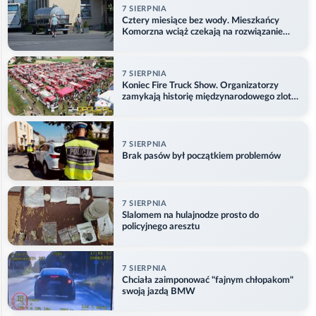
7 SIERPNIA
Cztery miesiące bez wody. Mieszkańcy
Komorzna wciąż czekają na rozwiązanie
problemu
7 SIERPNIA
Koniec Fire Truck Show. Organizatorzy
zamykają historię międzynarodowego zlotu
w Główczycach
7 SIERPNIA
Brak pasów był początkiem problemów
7 SIERPNIA
Slalomem na hulajnodze prosto do
policyjnego aresztu
7 SIERPNIA
Chciała zaimponować "fajnym chłopakom"
swoją jazdą BMW