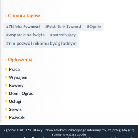
Chmura tagów
#Opole
#Zbiórka żywności
#Polski Bank Żywności
#wsparcie na święta
#potrzebujący
#nie pozwól nikomu być głodnym
Ogłoszenia
»
Praca
»
Wynajem
»
Rowery
»
Dom i Ogród
»
Usługi
»
Serwis
»
Pożyczki
Zgodnie z art. 173 ustawy Prawa Telekomunikacyjnego informujemy, że przeglądając tę
stronę wyrażasz zgodę