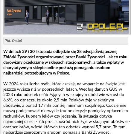
(Fot. Opole)
W dniach 29 i 30 listopada odbędzie się 28 edycja Świątecznej
Zbiórki Żywności orgaznizowanej przez Banki Żywności. Jak co roku
darowizny przekazane w sklepach stacjonarnych, a także wpłaty w
charytatywnym sklepie online posłużą pomaganiu osobom
najbardziej potrzebującym w Polsce.
W 2024 roku liczba osób, które czekają na wsparcie na święta jest
jeszcze wyższa niż w poprzednich latach. Według danych GUS w
2023 roku odsetek osób żyjących w skrajnym ubóstwie wzrósł do
6,6%, co oznacza, że około 2,5 mln Polaków żyje w skrajnym
ubóstwie, a ponad 17 mln poniżej minimum socjalnego. Codziennie
muszą podejmować niezwykle trudne decyzje pomiędzy opłaceniem
rachunków, kupnem leków czy jedzenia. Ta sytuacja dotyka
najmocniej dzieci - 7,6 proc. spośród nich żyje w skrajnym ubóstwie -
oraz seniorów, wśród których ten odsetek wynosi 5,7 proc. To tym
najbardziej zagrożonym grupom pomagają Banki Żywności.