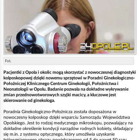
Fot.
Pacjentki z Opola i okolic mogą skorzystać z nowoczesnej diagnostyki
kolposkopowej dzięki nowemu sprzętowi w Poradni Ginekologiczno-
Położniczej Klinicznego Centrum Ginekologii, Położnictwa i
Neonatologii w Opolu. Badanie pozwala na dokładne wykrywanie
zmian przednowotworowych szyjki macicy, a kluczowe jest
skierowanie od ginekologa.
Poradnia Ginekologiczno-Położnicza została doposażona w
nowoczesny kolposkop dzięki wsparciu Samorządu Województwa
Opolskiego. Jest to rodzaj medycznego mikroskopu, pozwalający na
dokładne określenie kondycji narządów rodnych kobiety, składający
się m.in. z systemu optycznego, który umożliwia uzyskanie
trójwymiarowego obrazu powiększonego od 5 do nawet 50 razy.