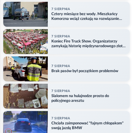
7 SIERPNIA
Cztery miesiące bez wody. Mieszkańcy
Komorzna wciąż czekają na rozwiązanie
problemu
7 SIERPNIA
Koniec Fire Truck Show. Organizatorzy
zamykają historię międzynarodowego zlotu
w Główczycach
7 SIERPNIA
Brak pasów był początkiem problemów
7 SIERPNIA
Slalomem na hulajnodze prosto do
policyjnego aresztu
7 SIERPNIA
Chciała zaimponować "fajnym chłopakom"
swoją jazdą BMW