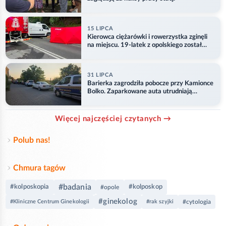
15 LIPCA
Kierowca ciężarówki i rowerzystka zginęli
na miejscu. 19-latek z opolskiego został
ranny
31 LIPCA
Barierka zagrodziła pobocze przy Kamionce
Bolko. Zaparkowane auta utrudniają
przejazd
Więcej najczęściej czytanych →
Polub nas!
Chmura tagów
#badania
#kolposkopia
#kolposkop
#opole
#ginekolog
#Kliniczne Centrum Ginekologii
#rak szyjki
#cytologia