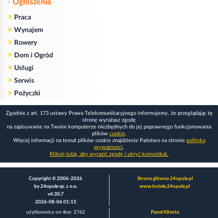
Ogłoszenia
»
Praca
»
Wynajem
»
Rowery
»
Dom i Ogród
»
Usługi
»
Serwis
»
Pożyczki
Zgodnie z art. 173 ustawy Prawa Telekomunikacyjnego informujemy, że przeglądając tę
stronę wyrażasz zgodę
na zapisywanie na Twoim komputerze niezbędnych do jej poprawnego funkcjonowania
plików
cookie
.
Więcej informacji na temat plików cookie znajdziecie Państwo na stronie
polityka
prywatności
.
Kliknij tutaj, aby wyrazić zgodę i ukryć komunikat.
Copyright © 2006-2026
Strona główna 24opole.pl
by 24opole sp. z o.o.
www.hotele.24opole.pl
v4.30.7
2026-08-06 01:15
użytkownicy on-line: 2762
Panel Klienta