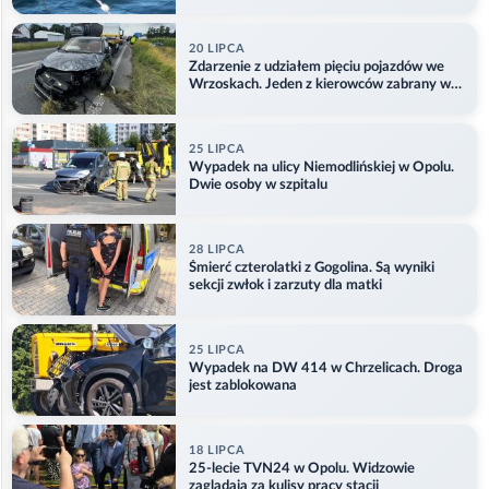
Aktualizacja
20 LIPCA
Zdarzenie z udziałem pięciu pojazdów we
Wrzoskach. Jeden z kierowców zabrany w
kajdankach
25 LIPCA
Wypadek na ulicy Niemodlińskiej w Opolu.
Dwie osoby w szpitalu
28 LIPCA
Śmierć czterolatki z Gogolina. Są wyniki
sekcji zwłok i zarzuty dla matki
25 LIPCA
Wypadek na DW 414 w Chrzelicach. Droga
jest zablokowana
18 LIPCA
25-lecie TVN24 w Opolu. Widzowie
zaglądają za kulisy pracy stacji