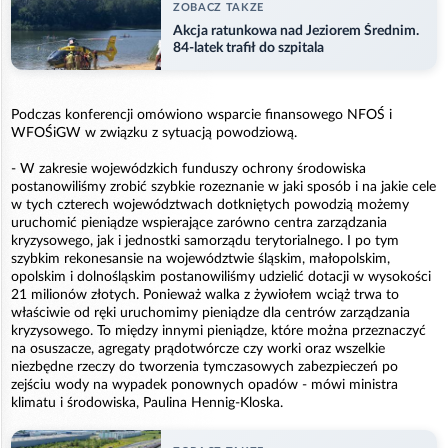
ZOBACZ TAKZE
Akcja ratunkowa nad Jeziorem Średnim.
84-latek trafił do szpitala
Podczas konferencji omówiono wsparcie finansowego NFOŚ i
WFOŚiGW w związku z sytuacją powodziową.
- W zakresie wojewódzkich funduszy ochrony środowiska
postanowiliśmy zrobić szybkie rozeznanie w jaki sposób i na jakie cele
w tych czterech województwach dotkniętych powodzią możemy
uruchomić pieniądze wspierające zarówno centra zarządzania
kryzysowego, jak i jednostki samorządu terytorialnego. I po tym
szybkim rekonesansie na województwie śląskim, małopolskim,
opolskim i dolnośląskim postanowiliśmy udzielić dotacji w wysokości
21 milionów złotych. Ponieważ walka z żywiołem wciąż trwa to
właściwie od ręki uruchomimy pieniądze dla centrów zarządzania
kryzysowego. To między innymi pieniądze, które można przeznaczyć
na osuszacze, agregaty prądotwórcze czy worki oraz wszelkie
niezbędne rzeczy do tworzenia tymczasowych zabezpieczeń po
zejściu wody na wypadek ponownych opadów - mówi ministra
klimatu i środowiska, Paulina Hennig-Kloska.