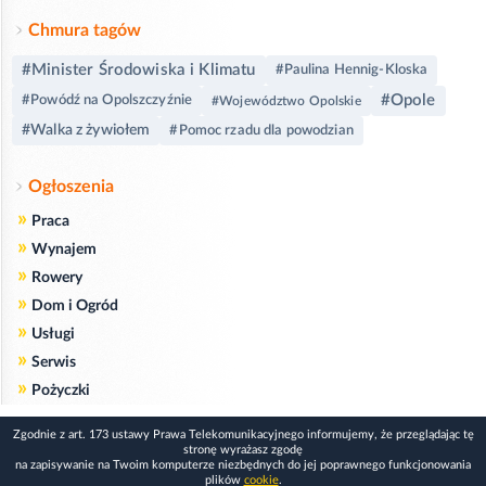
Chmura tagów
#Minister Środowiska i Klimatu
#Paulina Hennig-Kloska
#Opole
#Powódź na Opolszczyźnie
#Województwo Opolskie
#Walka z żywiołem
#Pomoc rzadu dla powodzian
Ogłoszenia
»
Praca
»
Wynajem
»
Rowery
»
Dom i Ogród
»
Usługi
»
Serwis
»
Pożyczki
Zgodnie z art. 173 ustawy Prawa Telekomunikacyjnego informujemy, że przeglądając tę
stronę wyrażasz zgodę
na zapisywanie na Twoim komputerze niezbędnych do jej poprawnego funkcjonowania
plików
cookie
.