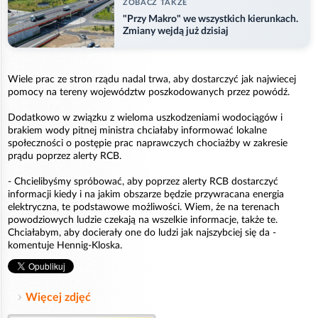
ZOBACZ TAKZE
"Przy Makro" we wszystkich kierunkach.
Zmiany wejdą już dzisiaj
Wiele prac ze stron rządu nadal trwa, aby dostarczyć jak najwiecej
pomocy na tereny województw poszkodowanych przez powódź.
Dodatkowo w związku z wieloma uszkodzeniami wodociągów i
brakiem wody pitnej ministra chciałaby informować lokalne
społeczności o postępie prac naprawczych chociażby w zakresie
prądu poprzez alerty RCB.
- Chcielibyśmy spróbować, aby poprzez alerty RCB dostarczyć
informacji kiedy i na jakim obszarze będzie przywracana energia
elektryczna, te podstawowe możliwości. Wiem, że na terenach
powodziowych ludzie czekają na wszelkie informacje, także te.
Chciałabym, aby docierały one do ludzi jak najszybciej się da -
komentuje Hennig-Kloska.
Więcej zdjęć