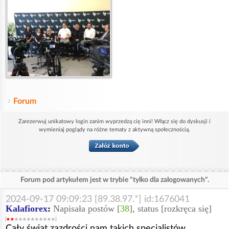
Forum
Zarezerwuj unikatowy login zanim wyprzedzą cię inni! Włącz się do dyskusji i
wymieniaj poglądy na różne tematy z aktywną społecznością.
Forum pod artykułem jest w trybie "tylko dla zalogowanych".
2024-09-17 09:09:23 [89.38.97.*] id:1676041
Kalafiorex
:
Napisała postów [
38
], status [rozkręca się]
Cały świat zazdrości nam takich specjalistów.