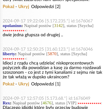
Pokaż
-
Ukryj
Odpowiedzi [2]
2024-09-17 19:22:06 [5.172.235.*] id:1676067
opolaninn
:
Napisał postów [
3142
], status [Szycha]
dwie jedna głupsza od drugiej ..
2024-09-17 12:50:25 [31.60.123.*] id:1676046
liberty
:
Napisał postów [
5870
], status [Szycha]
Idioci z rządu chcą udzielać niskoprocentowych
pożyczek dla powodzian a kasę za darmo rozdawali
szoszonom - co jest z tymi kanaliami z sejmu nie tak
że tak włażą w dupsko ukraincom?
Pokaż
-
Ukryj
Odpowiedzi [1]
2024-09-17 12:57:05 [5.173.68.*] id:1676049
Rex
:
Napisał postów [
4676
], status [VIP]
Dlaczego idiotki które były przeciw budowie