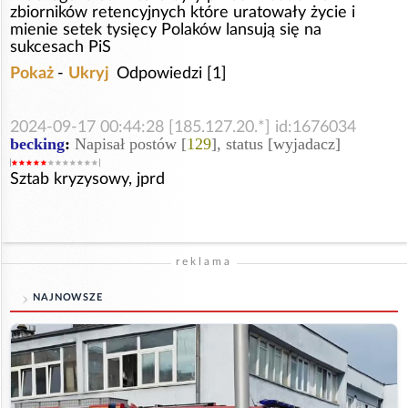
zbiorników retencyjnych które uratowały życie i
mienie setek tysięcy Polaków lansują się na
sukcesach PiS
Pokaż
-
Ukryj
Odpowiedzi [1]
2024-09-17 00:44:28 [185.127.20.*] id:1676034
becking
:
Napisał postów [
129
], status [wyjadacz]
Sztab kryzysowy, jprd
reklama
NAJNOWSZE