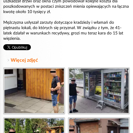
uszkadzał drzwi oraz okna czym powodował kolejne koszta dla
poszkodowanych w postaci zniszczeń mienia opiewających na łączna
kwotę około 10 tysięcy zł.
Mężczyzna usłyszał zarzuty dotyczące kradzieży i włamań do
piętnastu lokali, do których się przyznał. W związku z tym, że 41-
latek działał w warunkach recydywy, grozi mu teraz kara do 15 lat
więzienia.
Więcej zdjęć