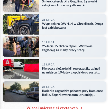
Śmierć czterolatki z Gogolina. Są wyniki
sekcji zwłok i zarzuty dla matki
25 LIPCA
Wypadek na DW 414 w Chrzelicach. Droga
jest zablokowana
18 LIPCA
25-lecie TVN24 w Opolu. Widzowie
zaglądają za kulisy pracy stacji
15 LIPCA
Kierowca ciężarówki i rowerzystka zginęli
na miejscu. 19-latek z opolskiego został
ranny
31 LIPCA
Barierka zagrodziła pobocze przy Kamionce
Bolko. Zaparkowane auta utrudniają
przejazd
Więcej najczęściej czytanych →