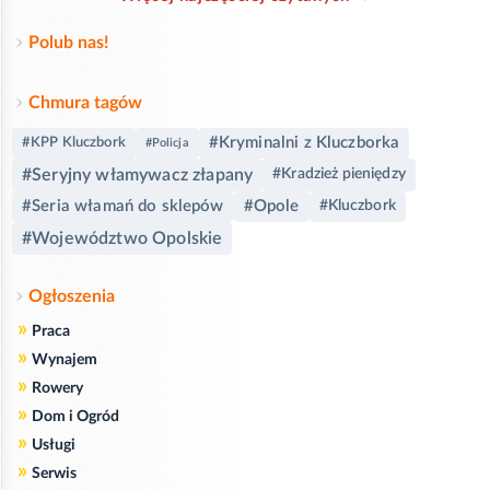
Polub nas!
Chmura tagów
#Kryminalni z Kluczborka
#KPP Kluczbork
#Policja
#Seryjny włamywacz złapany
#Kradzież pieniędzy
#Seria włamań do sklepów
#Opole
#Kluczbork
#Województwo Opolskie
Ogłoszenia
»
Praca
»
Wynajem
»
Rowery
»
Dom i Ogród
»
Usługi
»
Serwis