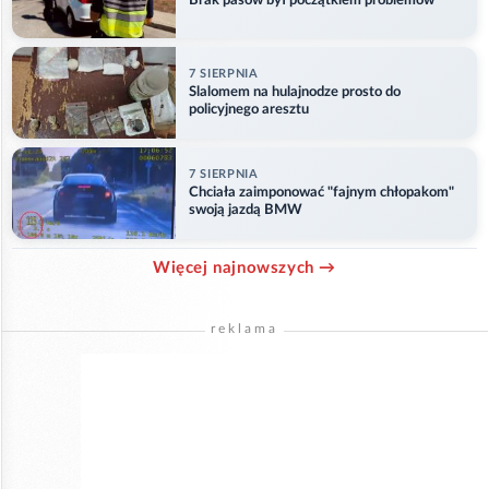
Brak pasów był początkiem problemów
7 SIERPNIA
Slalomem na hulajnodze prosto do
policyjnego aresztu
7 SIERPNIA
Chciała zaimponować "fajnym chłopakom"
swoją jazdą BMW
Więcej najnowszych →
reklama