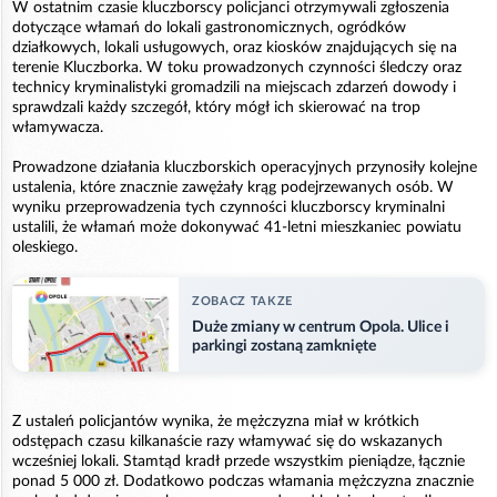
W ostatnim czasie kluczborscy policjanci otrzymywali zgłoszenia
dotyczące włamań do lokali gastronomicznych, ogródków
działkowych, lokali usługowych, oraz kiosków znajdujących się na
terenie Kluczborka. W toku prowadzonych czynności śledczy oraz
technicy kryminalistyki gromadzili na miejscach zdarzeń dowody i
sprawdzali każdy szczegół, który mógł ich skierować na trop
włamywacza.
Prowadzone działania kluczborskich operacyjnych przynosiły kolejne
ustalenia, które znacznie zawężały krąg podejrzewanych osób. W
wyniku przeprowadzenia tych czynności kluczborscy kryminalni
ustalili, że włamań może dokonywać 41-letni mieszkaniec powiatu
oleskiego.
ZOBACZ TAKZE
Duże zmiany w centrum Opola. Ulice i
parkingi zostaną zamknięte
Z ustaleń policjantów wynika, że mężczyzna miał w krótkich
odstępach czasu kilkanaście razy włamywać się do wskazanych
wcześniej lokali. Stamtąd kradł przede wszystkim pieniądze, łącznie
ponad 5 000 zł. Dodatkowo podczas włamania mężczyzna znacznie