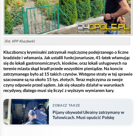
(Fot. KPP Kluczbork)
Kluczborscy kryminalni zatrzymali mężczyznę podejrzanego o liczne
kradzieże i włamania. Jak ustalili funkcjonariusze, 41-latek włamując
się do lokali gastronomicznych, kiosków, oraz lokali usługowych na
terenie miasta skąd kradł przede wszystkim pieniądze. Na koncie
zatrzymanego było aż 15 takich czynów. Wstępne straty w tej sprawie
szacowane są na około 15 tys. złotych. Teraz mężczyzna za swoje
czyny odpowie przed sądem. Jak się okazało działał w warunkach
recydywy, dlatego musi się liczyć z wyższym wymiarem kary.
ZOBACZ TAKZE
Pijany obywatel Ukrainy zatrzymany w
Tułowicach. Musi opuścić Polskę