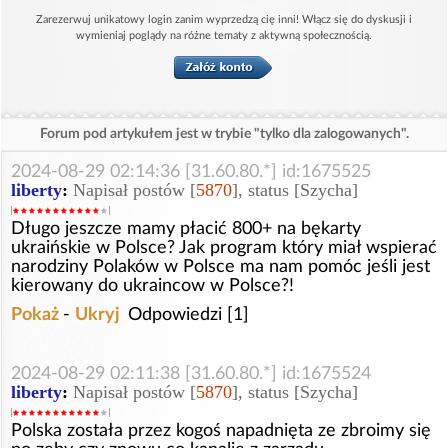
Zarezerwuj unikatowy login zanim wyprzedzą cię inni! Włącz się do dyskusji i
wymieniaj poglądy na różne tematy z aktywną społecznością.
Forum pod artykułem jest w trybie "tylko dla zalogowanych".
2024-08-29 02:14:36 [31.60.80.*] id:1675525
liberty
:
Napisał postów [
5870
], status [Szycha]
Długo jeszcze mamy płacić 800+ na bękarty
ukraińskie w Polsce? Jak program który miał wspierać
narodziny Polaków w Polsce ma nam pomóc jeśli jest
kierowany do ukraincow w Polsce?!
Pokaż
-
Ukryj
Odpowiedzi [1]
2024-08-29 02:11:38 [31.60.80.*] id:1675524
liberty
:
Napisał postów [
5870
], status [Szycha]
Polska została przez kogoś napadnięta ze zbroimy się