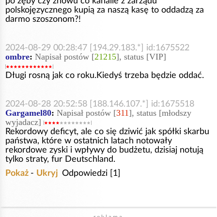
po zęby czy znowu co kanalie z zarządu
polskojęzycznego kupią za naszą kasę to oddadzą za
darmo szoszonom?!
2024-08-29 00:28:47 [194.29.183.*] id:1675522
ombre
:
Napisał postów [
21215
], status [VIP]
Długi rosną jak co roku.Kiedyś trzeba będzie oddać.
2024-08-28 20:52:58 [188.146.107.*] id:1675518
Gargamel80
:
Napisał postów [
311
], status [młodszy
wyjadacz]
Rekordowy deficyt, ale co się dziwić jak spółki skarbu
państwa, które w ostatnich latach notowały
rekordowe zyski i wpływy do budżetu, dzisiaj notują
tylko straty, fur Deutschland.
Pokaż
-
Ukryj
Odpowiedzi [1]
reklama