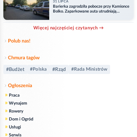
31 LIPCA
Barierka zagrodziła pobocze przy Kamionce
Bolko. Zaparkowane auta utrudniają
przejazd
Więcej najczęściej czytanych →
Polub nas!
Chmura tagów
#Budżet
#Polska
#Rząd
#Rada Ministrów
Ogłoszenia
»
Praca
»
Wynajem
»
Rowery
»
Dom i Ogród
»
Usługi
»
Serwis