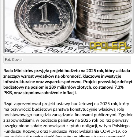
Fot. Gov.pl
Rada Ministrów przyjęła projekt budżetu na 2025 rok, który zakłada
znaczący wzrost wydatków na obronność, kluczowe inwestycje
infrastrukturalne oraz wsparcie społeczne. Projekt przewiduje deficyt
budżetowy na poziomie 289 miliardów złotych, co stanowi 7,3%
PKB, oraz stopniowe obniżenie inflacji.
Rząd zaprezentował projekt ustawy budżetowej na 2025 rok, który
ma przywrócić budżetowi państwa konstytucyjnie właściwą rolę
podstawowego narzędzia zarządzania finansami publicznymi. Zgodnie
z zapowiedziami, w budżecie państwa na 2025 rok po raz pierwszy
uwzględniono spłatę zobowiązań z tytułu obligacji, w tym Polskiego
Funduszu Rozwoju oraz Funduszu Przeciwdziałania COVID-19, co
ma zwiększyć przejrzystość finansów publicznych oraz wzmocnić