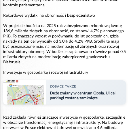
kontrolę parlamentarną.
Rekordowe wydatki na obronność i bezpieczeństwo
W projekcie budżetu na 2025 rok zabezpieczono rekordową kwotę
186,6 miliarda złotych na obronność, co stanowi 4,7% planowanego
PKB. To znaczący wzrost w porównaniu do lat poprzednich, gdzie
nakłady na ten cel wynosiły od 3,0% do 4,2% PKB. Środki te mają
być przeznaczone m.in. na modernizację sił zbrojnych oraz rozwój
infrastruktury obronnej. W budżecie zaplanowano również ponad 0,5
miliarda złotych na modernizację zabezpieczeń granicznych z
Białorusią.
Inwestycje w gospodarkę i rozwój infrastruktury
ZOBACZ TAKZE
Duże zmiany w centrum Opola. Ulice i
parkingi zostaną zamknięte
Rząd zakłada również znaczące inwestycje w gospodarkę, szczególnie
w obszarze transformacji energetycznej i infrastruktury. Na budowę
pierwszej w Polsce elektrowni jądrowej przewidziano 4,6 miliarda