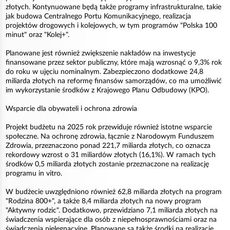
złotych. Kontynuowane będą także programy infrastrukturalne, takie
jak budowa Centralnego Portu Komunikacyjnego, realizacja
projektów drogowych i kolejowych, w tym programów "Polska 100
minut" oraz "Kolej+".
Planowane jest również zwiększenie nakładów na inwestycje
finansowane przez sektor publiczny, które mają wzrosnąć o 9,3% rok
do roku w ujęciu nominalnym. Zabezpieczono dodatkowe 24,8
miliarda złotych na reformę finansów samorządów, co ma umożliwić
im wykorzystanie środków z Krajowego Planu Odbudowy (KPO).
Wsparcie dla obywateli i ochrona zdrowia
Projekt budżetu na 2025 rok przewiduje również istotne wsparcie
społeczne. Na ochronę zdrowia, łącznie z Narodowym Funduszem
Zdrowia, przeznaczono ponad 221,7 miliarda złotych, co oznacza
rekordowy wzrost o 31 miliardów złotych (16,1%). W ramach tych
środków 0,5 miliarda złotych zostanie przeznaczone na realizację
programu in vitro.
W budżecie uwzględniono również 62,8 miliarda złotych na program
"Rodzina 800+", a także 8,4 miliarda złotych na nowy program
"Aktywny rodzic". Dodatkowo, przewidziano 7,1 miliarda złotych na
świadczenia wspierające dla osób z niepełnosprawnościami oraz na
świadczenia pielęgnacyjne. Planowane są także środki na realizację