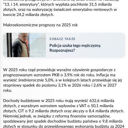
"13. i 14. emerytury", których wypłata pochłonie 31,5 miliarda
złotych, oraz na waloryzację świadczeń emerytalno-rentowych w
kwocie 24,2 miliarda złotych.
Makroekonomiczne prognozy na 2025 rok
ZOBACZ TAKZE
Policja szuka tego mężczyzny.
Rozpoznajesz?
W 2025 roku rząd przewiduje wyraźne ożywienie gospodarcze z
prognozowanym wzrostem PKB o 3,9% rok do roku. Inflacja ma
wynieść średniorocznie 5,0%, a w kolejnych latach przewiduje się jej
stopniowy spadek do poziomu 3,1% w 2026 roku i 2,6% w 2027
roku.
Dochody budżetowe w 2025 roku mają wynieść 632,6 miliarda
złotych, z wyraźnym wzrostem wpływów z VAT o 50,1 miliarda
złotych, CIT o 9,2 miliarda złotych oraz akcyzy o 8,4 miliarda złotych.
Niemniej jednak, w związku z reformą finansów samorządów,
spodziewany jest spadek dochodów budżetu państwa o 9,8 miliarda
złotych w stosunku do przewidywanego wykonania budżetu za 2024