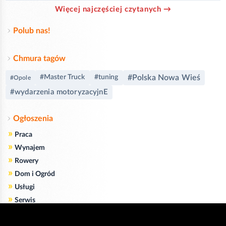
Więcej najczęściej czytanych →
Polub nas!
Chmura tagów
#Polska Nowa Wieś
#Master Truck
#tuning
#Opole
#wydarzenia motoryzacyjnE
Ogłoszenia
»
Praca
»
Wynajem
»
Rowery
»
Dom i Ogród
»
Usługi
»
Serwis
»
Pożyczki