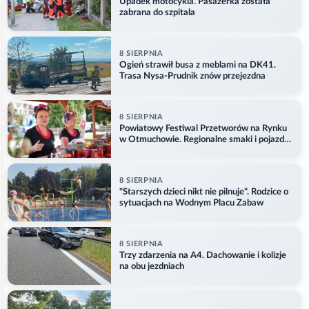
Upadek motocykla. Pasażerka została
zabrana do szpitala
8 SIERPNIA
Ogień strawił busa z meblami na DK41.
Trasa Nysa-Prudnik znów przejezdna
8 SIERPNIA
Powiatowy Festiwal Przetworów na Rynku
w Otmuchowie. Regionalne smaki i pojazdy
służb
8 SIERPNIA
"Starszych dzieci nikt nie pilnuje". Rodzice o
sytuacjach na Wodnym Placu Zabaw
8 SIERPNIA
Trzy zdarzenia na A4. Dachowanie i kolizje
na obu jezdniach