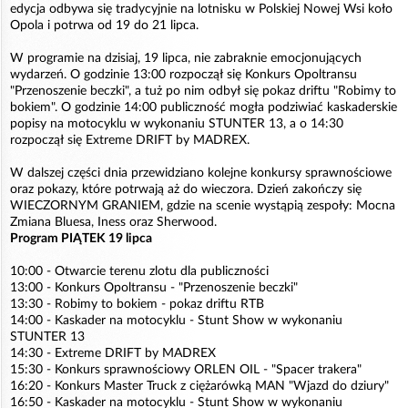
edycja odbywa się tradycyjnie na lotnisku w Polskiej Nowej Wsi koło
Opola i potrwa od 19 do 21 lipca.
W programie na dzisiaj, 19 lipca, nie zabraknie emocjonujących
wydarzeń. O godzinie 13:00 rozpoczął się Konkurs Opoltransu
"Przenoszenie beczki", a tuż po nim odbył się pokaz driftu "Robimy to
bokiem". O godzinie 14:00 publiczność mogła podziwiać kaskaderskie
popisy na motocyklu w wykonaniu STUNTER 13, a o 14:30
rozpoczął się Extreme DRIFT by MADREX.
W dalszej części dnia przewidziano kolejne konkursy sprawnościowe
oraz pokazy, które potrwają aż do wieczora. Dzień zakończy się
WIECZORNYM GRANIEM, gdzie na scenie wystąpią zespoły: Mocna
Zmiana Bluesa, Iness oraz Sherwood.
Program PIĄTEK 19 lipca
10:00 - Otwarcie terenu zlotu dla publiczności
13:00 - Konkurs Opoltransu - "Przenoszenie beczki"
13:30 - Robimy to bokiem - pokaz driftu RTB
14:00 - Kaskader na motocyklu - Stunt Show w wykonaniu
STUNTER 13
14:30 - Extreme DRIFT by MADREX
15:30 - Konkurs sprawnościowy ORLEN OIL - "Spacer trakera"
16:20 - Konkurs Master Truck z ciężarówką MAN "Wjazd do dziury"
16:50 - Kaskader na motocyklu - Stunt Show w wykonaniu