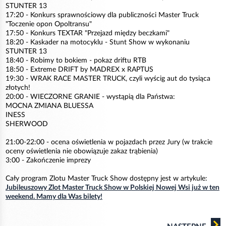
STUNTER 13
17:20 - Konkurs sprawnościowy dla publiczności Master Truck
"Toczenie opon Opoltransu"
17:50 - Konkurs TEXTAR "Przejazd między beczkami"
18:20 - Kaskader na motocyklu - Stunt Show w wykonaniu
STUNTER 13
18:40 - Robimy to bokiem - pokaz driftu RTB
18:50 - Extreme DRIFT by MADREX x RAPTUS
19:30 - WRAK RACE MASTER TRUCK, czyli wyścig aut do tysiąca
złotych!
20:00 - WIECZORNE GRANIE - wystąpią dla Państwa:
MOCNA ZMIANA BLUESSA
INESS
SHERWOOD
21:00-22:00 - ocena oświetlenia w pojazdach przez Jury (w trakcie
oceny oświetlenia nie obowiązuje zakaz trąbienia)
3:00 - Zakończenie imprezy
Cały program Zlotu Master Truck Show dostępny jest w artykule:
Jubileuszowy Zlot Master Truck Show w Polskiej Nowej Wsi już w ten
weekend. Mamy dla Was bilety!