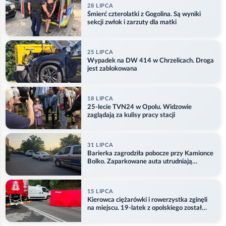
28 LIPCA
Śmierć czterolatki z Gogolina. Są wyniki
sekcji zwłok i zarzuty dla matki
25 LIPCA
Wypadek na DW 414 w Chrzelicach. Droga
jest zablokowana
18 LIPCA
25-lecie TVN24 w Opolu. Widzowie
zaglądają za kulisy pracy stacji
31 LIPCA
Barierka zagrodziła pobocze przy Kamionce
Bolko. Zaparkowane auta utrudniają
przejazd
15 LIPCA
Kierowca ciężarówki i rowerzystka zginęli
na miejscu. 19-latek z opolskiego został
ranny