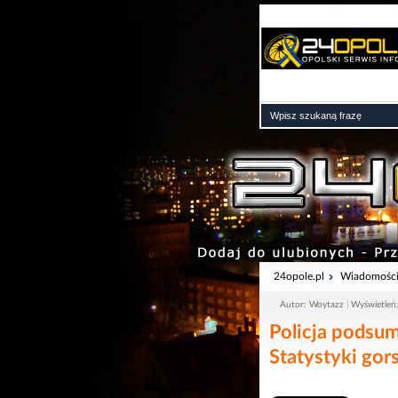
24opole.pl
Wiadomośc
Autor: Woytazz
Wyświetleń
Policja podsum
Statystyki gor