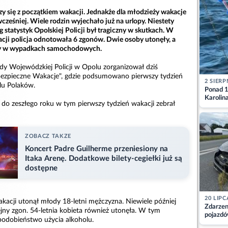
arzy się z początkiem wakacji. Jednakże dla młodzieży wakacje
wcześniej. Wiele rodzin wyjechało już na urlopy. Niestety
 statystyk Opolskiej Policji był tragiczny w skutkach. W
cji policja odnotowała 6 zgonów. Dwie osoby utonęły, a
ęły w wypadkach samochodowych.
y Wojewódzkiej Policji w Opolu zorganizował dziś
Bezpieczne Wakacje", gdzie podsumowano pierwszy tydzień
2 SIERP
lu Polaków.
Ponad 1
Karolin
do zeszłego roku w tym pierwszy tydzień wakacji zebrał
przez Ba
Aktuali
ZOBACZ TAKZE
Koncert Padre Guilherme przeniesiony na
Itaka Arenę. Dodatkowe bilety-cegiełki już są
dostępne
20 LIPC
kacji utonął młody 18-letni mężczyzna. Niewiele później
Zdarzen
jny zgon. 54-letnia kobieta również utonęła. W tym
pojazdó
odobieństwo użycia alkoholu.
z kiero