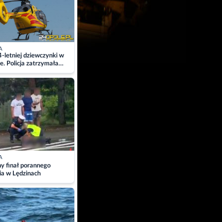
A
4-letniej dziewczynki w
e. Policja zatrzymała
A
ny finał porannego
ia w Lędzinach