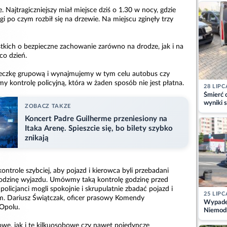
kajdank
ajtragiczniejszy miał miejsce dziś o 1.30 w nocy, gdzie
i po czym rozbił się na drzewie. Na miejscu zginęły trzy
stkich o bezpieczne zachowanie zarówno na drodze, jak i na
co dzień.
ieczkę grupową i wynajmujemy w tym celu autobus czy
my kontrolę policyjną, która w żaden sposób nie jest płatna.
28 LIPC
Śmierć c
wyniki s
ZOBACZ TAKZE
matki
Koncert Padre Guilherme przeniesiony na
Itaka Arenę. Spieszcie się, bo bilety szybko
znikają
kontrole szybciej, aby pojazd i kierowca byli przebadani
 godzinę wyjazdu. Umówmy taką kontrolę godzinę przed
olicjanci mogli spokojnie i skrupulatnie zbadać pojazd i
25 LIPC
m. Dariusz Świątczak, oficer prasowy Komendy
Wypadek
 Opolu.
Niemodl
osoby w
e, jak i te kilkuosobowe czy nawet pojedyncze