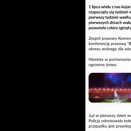
1 lipca wielu z nas koj
rozpoczęły się tydzień 
pierwszy tydzień według
pierwszych dniach waka
pozostałe cztery zgin
Zespół prasowy Komend
konferencję prasową "
okresu wolnego dla wie
Niestety w porównaniu 
ogromne żniwa.
Już w pierwszy dzień wa
Policja odnotowała kole
przypadku jest prawdop