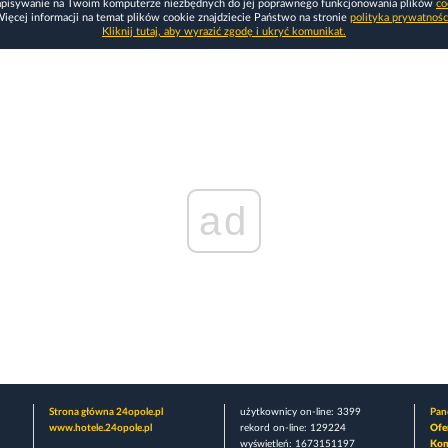
apisywanie na Twoim komputerze niezbędnych do jej poprawnego funkcjonowania plików
co
ięcej informacji na temat plików cookie znajdziecie Państwo na stronie
polityka prywatnośc
Kliknij tutaj, aby wyrazić zgodę i ukryć komunikat.
ad
Strona główna 24opole.pl
użytkownicy on-line: 3399
Pane
www.hotele.24opole.pl
rekord on-line: 129224
Ofe
wyświetleń: 1673151197
Kon