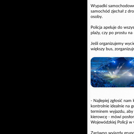
Wypadki samochodowe. N
samochód zjechał z drog
osoby.
Policja apeluje do wszy
plaży, czy po prostu na 
Jeśli organizujemy wyc
większy bus, zorganizuj
- Najlepiej zgłosić nam 
kontrolnie idealnie na
terminem wyjazdu, aby p
kierowcę - mówi posło
Wojewódzkiej Policji w
Zarówno wyjazdy grupow