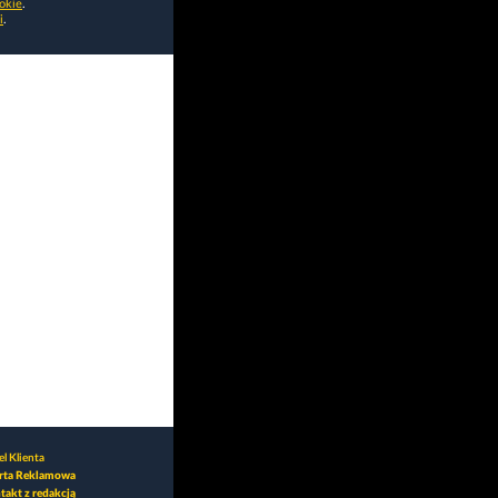
okie
.
i
.
l Klienta
rta Reklamowa
takt z redakcją