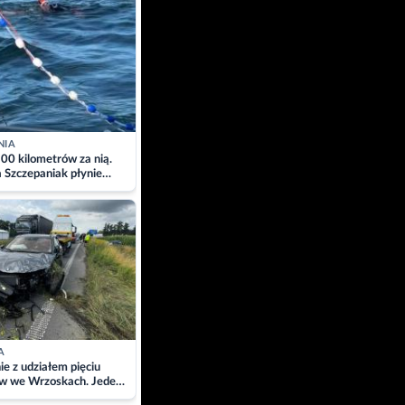
NIA
00 kilometrów za nią.
a Szczepaniak płynie
łtyk dla Piotra.
zacja
A
ie z udziałem pięciu
w we Wrzoskach. Jeden
wców zabrany w