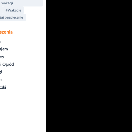
a wakacji
e
#Wakacje
uj bezpiecznie
szenia
a
ajem
ry
i Ogród
gi
is
czki