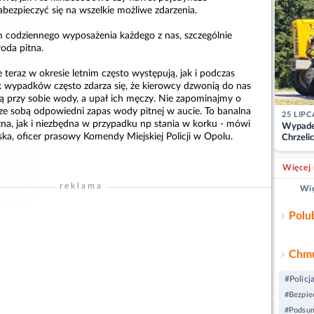
abezpieczyć się na wszelkie możliwe zdarzenia.
codziennego wyposażenia każdego z nas, szczególnie
oda pitna.
 teraz w okresie letnim często występują, jak i podczas
 wypadków często zdarza się, że kierowcy dzwonią do nas
ją przy sobie wody, a upał ich męczy. Nie zapominajmy o
ze sobą odpowiedni zapas wody pitnej w aucie. To banalna
25 LIPC
żna, jak i niezbędna w przypadku np stania w korku - mówi
Wypade
ska, oficer prasowy Komendy Miejskiej Policji w Opolu.
Chrzelic
zablok
Więcej 
reklama
Wię
Polu
Chmu
#Policj
#Bezpie
#Podsum