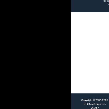
na z
W
Copyright © 2006-2026
by 24opole sp. z o.o.
v4.30.7