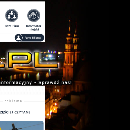
Baza Firm
Informator
miejski
reklama
ZĘŚCIEJ CZYTANE