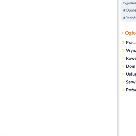
tygodni
#Opol
#Podróż
Ogło
»
Prac
»
Wyn
»
Rowe
»
Dom 
»
Usłu
»
Serw
»
Poży