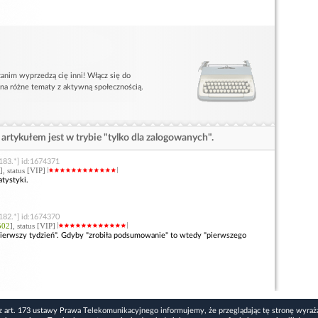
anim wyprzedzą cię inni! Włącz się do
 na różne tematy z aktywną społecznością.
artykułem jest w trybie "tylko dla zalogowanych".
183.*] id:1674371
], status [VIP]
atystyki.
182.*] id:1674370
502
], status [VIP]
pierwszy tydzień". Gdyby "zrobiła podsumowanie" to wtedy "pierwszego
z art. 173 ustawy Prawa Telekomunikacyjnego informujemy, że przeglądając tę stronę wyraż