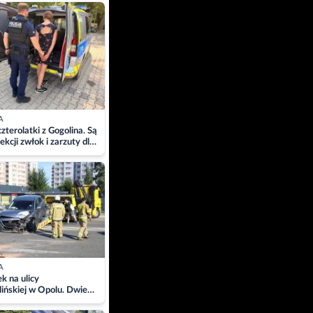
ach
A
zterolatki z Gogolina. Są
ekcji zwłok i zarzuty dla
A
 na ulicy
ińskiej w Opolu. Dwie
 szpitalu