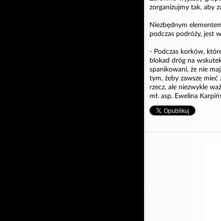
zorganizujmy tak, aby z
Niezbędnym elementem 
podczas podróży, jest w
- Podczas korków, które
blokad dróg na wskutek
spanikowani, że nie ma
tym, żeby zawsze mieć 
rzecz, ale niezwykle wa
mł. asp. Ewelina Karpiń