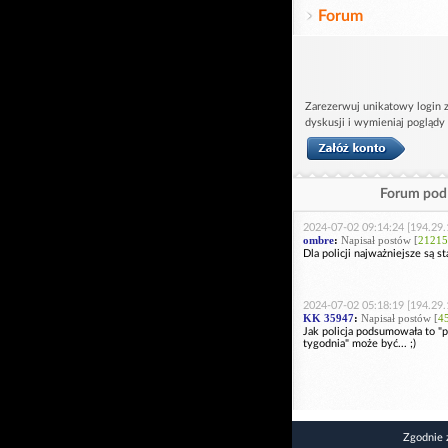
Forum
Zarezerwuj unikatowy login z
dyskusji i wymieniaj poglądy
Forum pod 
2024-07-02 09:14:24 [194.29.
ombre
:
Napisał postów [
21215
Dla policji najważniejsze są st
2024-07-02 05:18:19 [194.29.
KK 35947
:
Napisał postów [
4
Jak policja podsumowała to "
tygodnia" może być... ;)
Zgodnie 