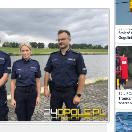
27 LIPC
Śmierć 
Gogolini
matkę
15 LIPC
Tragicz
zdarzen