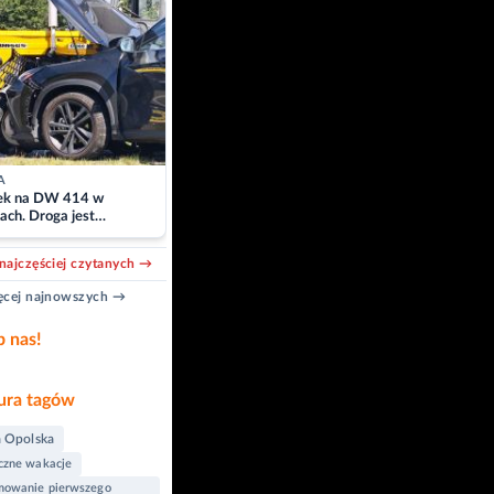
A
k na DW 414 w
ach. Droga jest
owana
najczęściej czytanych →
cej najnowszych →
b nas!
ra tagów
a Opolska
czne wakacje
owanie pierwszego