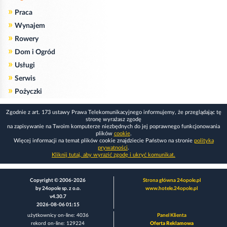
»
Praca
»
Wynajem
»
Rowery
»
Dom i Ogród
»
Usługi
»
Serwis
»
Pożyczki
Zgodnie z art. 173 ustawy Prawa Telekomunikacyjnego informujemy, że przeglądając tę
stronę wyrażasz zgodę
na zapisywanie na Twoim komputerze niezbędnych do jej poprawnego funkcjonowania
plików
cookie
.
Więcej informacji na temat plików cookie znajdziecie Państwo na stronie
polityka
prywatności
.
Kliknij tutaj, aby wyrazić zgodę i ukryć komunikat.
Copyright © 2006-2026
Strona główna 24opole.pl
by 24opole sp. z o.o.
www.hotele.24opole.pl
v4.30.7
2026-08-06 01:15
użytkownicy on-line: 4036
Panel Klienta
rekord on-line: 129224
Oferta Reklamowa