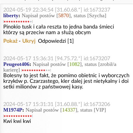
2024-05-19 22:34:54 [31.60.68.*] id:1673237
liberty
:
Napisał postów [
5870
], status [Szycha]
Pinokio tusk i cała reszta to jedna banda śmieci
którzy są przeciw nam a służą obcym
Pokaż
-
Ukryj
Odpowiedzi [1]
2024-05-17 15:36:31 [94.75.72.*] id:1673207
Peugeot406
:
Napisał postów [
1082
], status [zrobił/a
karierę]
Bolesny to jest fakt, że pomimo obietnic i wyborczych
krzyków p. Czarzastego, kler dalej jest nietykalny i doi
setki milionów z państwowej kasy.
2024-05-17 15:31:31 [31.60.88.*] id:1673206
M1974P
:
Napisał postów [
14337
], status [VIP]
Kwi kwi kwi