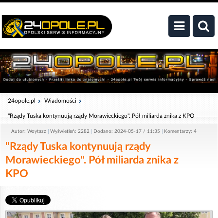
24opole.pl
Wiadomości
"Rządy Tuska kontynuują rządy Morawieckiego". Pół miliarda znika z KPO
Autor: Woytazz
Wyświetleń: 2282
Dodano: 2024-05-17 / 11:35
Komentarzy: 4
"Rządy Tuska kontynuują rządy
Morawieckiego". Pół miliarda znika z
KPO