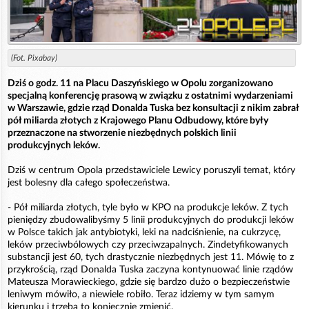
(Fot. Pixabay)
Dziś o godz. 11 na Placu Daszyńskiego w Opolu zorganizowano
specjalną konferencję prasową w związku z ostatnimi wydarzeniami
w Warszawie, gdzie rząd Donalda Tuska bez konsultacji z nikim zabrał
pół miliarda złotych z Krajowego Planu Odbudowy, które były
przeznaczone na stworzenie niezbędnych polskich linii
produkcyjnych leków.
Dziś w centrum Opola przedstawiciele Lewicy poruszyli temat, który
jest bolesny dla całego społeczeństwa.
- Pół miliarda złotych, tyle było w KPO na produkcje leków. Z tych
pieniędzy zbudowalibyśmy 5 linii produkcyjnych do produkcji leków
w Polsce takich jak antybiotyki, leki na nadciśnienie, na cukrzycę,
leków przeciwbólowych czy przeciwzapalnych. Zindetyfikowanych
substancji jest 60, tych drastycznie niezbędnych jest 11. Mówię to z
przykrością, rząd Donalda Tuska zaczyna kontynuować linie rządów
Mateusza Morawieckiego, gdzie się bardzo dużo o bezpieczeństwie
leniwym mówiło, a niewiele robiło. Teraz idziemy w tym samym
kierunku i trzeba to koniecznie zmienić.