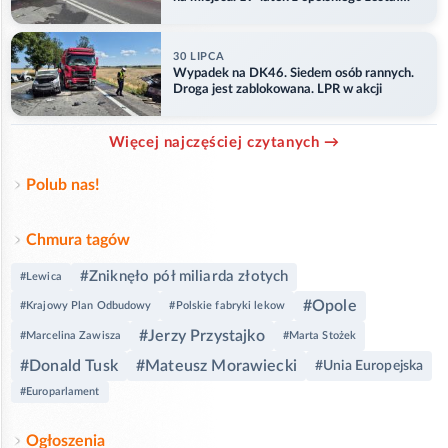
ranny
30 LIPCA
Wypadek na DK46. Siedem osób rannych.
Droga jest zablokowana. LPR w akcji
Więcej najczęściej czytanych →
Polub nas!
Chmura tagów
#Zniknęło pół miliarda złotych
#Lewica
#Opole
#Krajowy Plan Odbudowy
#Polskie fabryki lekow
#Jerzy Przystajko
#Marcelina Zawisza
#Marta Stożek
#Donald Tusk
#Mateusz Morawiecki
#Unia Europejska
#Europarlament
Ogłoszenia