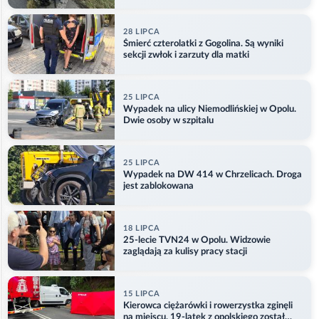
kajdankach
28 LIPCA
Śmierć czterolatki z Gogolina. Są wyniki
sekcji zwłok i zarzuty dla matki
25 LIPCA
Wypadek na ulicy Niemodlińskiej w Opolu.
Dwie osoby w szpitalu
25 LIPCA
Wypadek na DW 414 w Chrzelicach. Droga
jest zablokowana
18 LIPCA
25-lecie TVN24 w Opolu. Widzowie
zaglądają za kulisy pracy stacji
15 LIPCA
Kierowca ciężarówki i rowerzystka zginęli
na miejscu. 19-latek z opolskiego został