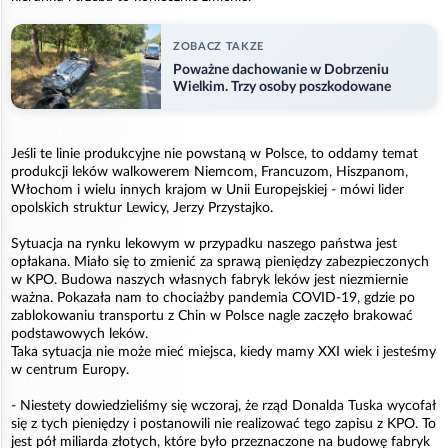
ZOBACZ TAKZE
Poważne dachowanie w Dobrzeniu
Wielkim. Trzy osoby poszkodowane
Jeśli te linie produkcyjne nie powstaną w Polsce, to oddamy temat
produkcji leków walkowerem Niemcom, Francuzom, Hiszpanom,
Włochom i wielu innych krajom w Unii Europejskiej - mówi lider
opolskich struktur Lewicy, Jerzy Przystajko.
Sytuacja na rynku lekowym w przypadku naszego państwa jest
opłakana. Miało się to zmienić za sprawą pieniędzy zabezpieczonych
w KPO. Budowa naszych własnych fabryk leków jest niezmiernie
ważna. Pokazała nam to chociażby pandemia COVID-19, gdzie po
zablokowaniu transportu z Chin w Polsce nagle zaczęło brakować
podstawowych leków.
Taka sytuacja nie może mieć miejsca, kiedy mamy XXI wiek i jesteśmy
w centrum Europy.
- Niestety dowiedzieliśmy się wczoraj, że rząd Donalda Tuska wycofał
się z tych pieniędzy i postanowili nie realizować tego zapisu z KPO. To
jest pół miliarda złotych, które było przeznaczone na budowę fabryk