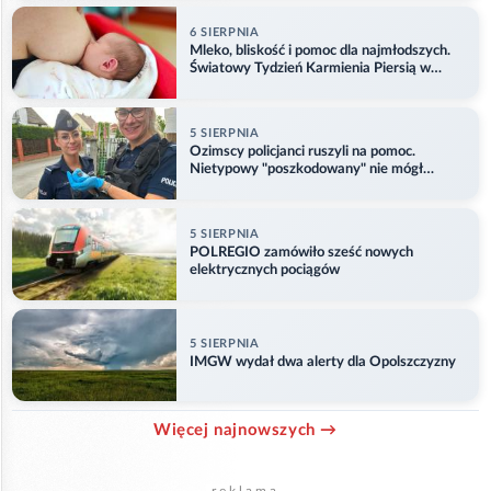
6 SIERPNIA
Mleko, bliskość i pomoc dla najmłodszych.
Światowy Tydzień Karmienia Piersią w
Opolu
5 SIERPNIA
Ozimscy policjanci ruszyli na pomoc.
Nietypowy "poszkodowany" nie mógł
odlecieć
5 SIERPNIA
POLREGIO zamówiło sześć nowych
elektrycznych pociągów
5 SIERPNIA
IMGW wydał dwa alerty dla Opolszczyzny
Więcej najnowszych →
reklama