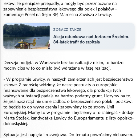
leków. Te pieniądze przepadły, a mogły być przeznaczone na
zapewnienie bezpieczeństwa lekowego dla polek i polaków -
komentuje Poseł na Sejm RP, Marcelina Zawisza z Lewicy.
ZOBACZ TAKZE
Akcja ratunkowa nad Jeziorem Średnim.
84-latek trafił do szpitala
Decyzja podjęta w Warszawie bez konsultacji z nikim, to bardzo
mocny cios w to co miało być wdrażane w fazę realizacji.
- W programie Lewicy, w naszych zamierzeniach jest bezpieczeństwo
lekowe. Z radością widzimy, że nasze postulaty o europejskie
finansowanie dla bezpieczeństwa lekowego, dla produkcji tych
ważnych substancji padają na bardzo podatny grunt. Liczymy na to,
że jeśli nasz rząd nie umie zadbać o bezpieczeństwo polek i polaków,
to będzie to do wywalczenia i zapewnimy to ze strony Unii
Europejskiej. Mamy to w programie i będziemy o to zabiegać - dodaje
Marta Stożek, kandydatka Lewicy do Europarlamentu z listy opolsko-
dolnośląskiej.
Sytuacja jest napięta i rozwojowa. Do tematu powrócimy niebawem.