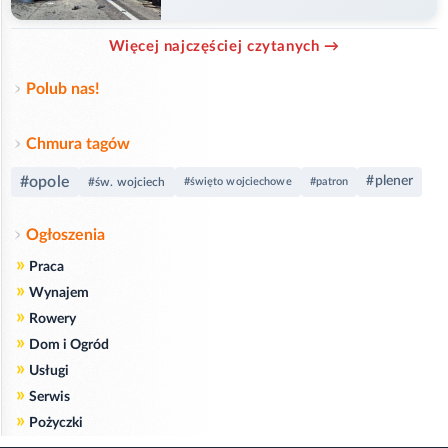
Więcej najczęściej czytanych →
Polub nas!
Chmura tagów
#opole
#plener
#św. wojciech
#święto wojciechowe
#patron
Ogłoszenia
»
Praca
»
Wynajem
»
Rowery
»
Dom i Ogród
»
Usługi
»
Serwis
»
Pożyczki