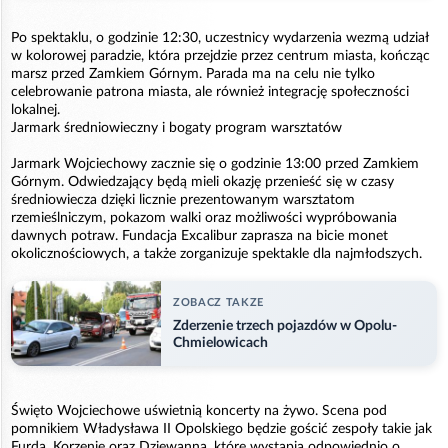
Po spektaklu, o godzinie 12:30, uczestnicy wydarzenia wezmą udział
w kolorowej paradzie, która przejdzie przez centrum miasta, kończąc
marsz przed Zamkiem Górnym. Parada ma na celu nie tylko
celebrowanie patrona miasta, ale również integrację społeczności
lokalnej.
Jarmark średniowieczny i bogaty program warsztatów
Jarmark Wojciechowy zacznie się o godzinie 13:00 przed Zamkiem
Górnym. Odwiedzający będą mieli okazję przenieść się w czasy
średniowiecza dzięki licznie prezentowanym warsztatom
rzemieślniczym, pokazom walki oraz możliwości wypróbowania
dawnych potraw. Fundacja Excalibur zaprasza na bicie monet
okolicznościowych, a także zorganizuje spektakle dla najmłodszych.
ZOBACZ TAKZE
Zderzenie trzech pojazdów w Opolu-
Chmielowicach
Święto Wojciechowe uświetnią koncerty na żywo. Scena pod
pomnikiem Władysława II Opolskiego będzie gościć zespoły takie jak
Furda, Korzenie oraz Dziewanna, które wystąpią odpowiednio o