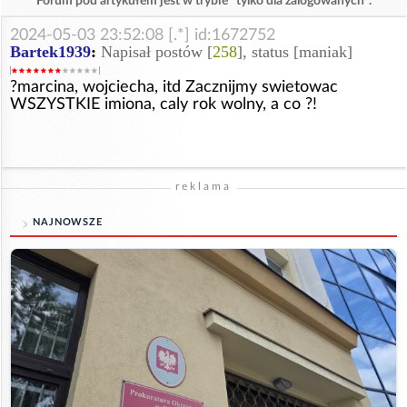
Forum pod artykułem jest w trybie "tylko dla zalogowanych".
2024-05-03 23:52:08 [.*] id:1672752
Bartek1939
:
Napisał postów [
258
], status [maniak]
?marcina, wojciecha, itd Zacznijmy swietowac
WSZYSTKIE imiona, caly rok wolny, a co ?!
reklama
NAJNOWSZE