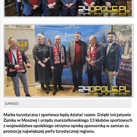
(UMWO)
Marka turystyczna i sportowa będą działać razem. Dzięki inicjatywie
Zamku w Mosznej i urzędu marszałkowskiego 13 klubów sportowych
z województwa opolskiego otrzyma opiekę sponsorską w zamian za
promocję największej perły turystycznej regionu.