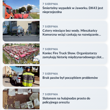
7 SIERPNIA
Śmiertelny wypadek w Jaworku. DK43 jest
nieprzejezdna
7 SIERPNIA
Cztery miesiące bez wody. Mieszkańcy
Komorzna wciąż czekają na rozwiązanie
problemu
7 SIERPNIA
Koniec Fire Truck Show. Organizatorzy
zamykają historię międzynarodowego zlotu
w Główczycach
7 SIERPNIA
Brak pasów był początkiem problemów
7 SIERPNIA
Slalomem na hulajnodze prosto do
policyjnego aresztu