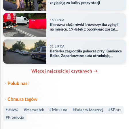
zaglądają za kulisy pracy stacji
15 LIPCA
Kierowca ciężarówki i rowerzystka zginęli
na miejscu. 19-latek z opolskiego został
ranny
31 LIPCA
Barierka zagrodziła pobocze przy Kamionce
Bolko. Zaparkowane auta utrudniają
przejazd
Więcej najczęściej czytanych →
Polub nas!
Chmura tagów
#Moszna
#SPort
#Marszałek
#Pałac w Mosznej
#UMWO
#Promocja