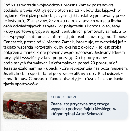
Spółka samorządu województwa Moszna Zamek postanowiła
podzielić prawie 700 tysięcy złotych na 13 klubów działających w
regionie. Pieniądze pochodzą z zysku, jaki został wypracowany przez
tę instytucję. Zaznaczmy, że z roku na rok znacząco wzrasta liczba
osób odwiedzających zabytek. W połączeniu sił chodzi o to, żeby
kluby sportowe grające w ligach centralnych promowały zamek, a to
ma wpłynąć na dotarcie z informacją do osób spoza regionu. Tomasz
Ganczarek, prezes półki Moszna Zamek, informuje, że wcześniej już z
takiego wsparcia korzystały kluby lokalne z okolicy. - To jest próba
połączenia marek, które powinny współpracować. Jesteśmy liderem
turystyki i wyszliśmy z taką propozycją. Do tej pory mamy
podpisanych formalnych i nieformalnych ponad 20 porozumień.
Teraz zależało nam na klubach, które reprezentują nas poza regionem.
Jeżeli chodzi o sport, do tej pory wspieraliśmy klub z Racławiczek -
mówi Tomasz Ganczarek. Zamek otwarty jest również na spotkania i
zjazdy sportowców.
ZOBACZ TAKZE
Znana jest przyczyna tragicznego
wypadku podczas Rajdu Nyskiego, w
którym zginął Artur Sękowski