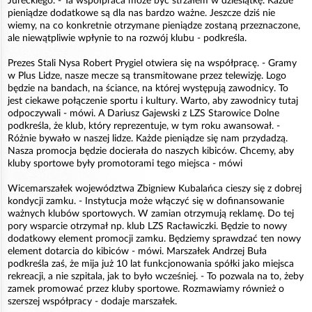
Jureckiego. - Ta współpraca może być strzałem w dziesiątkę. Każde
pieniądze dodatkowe są dla nas bardzo ważne. Jeszcze dziś nie
wiemy, na co konkretnie otrzymane pieniądze zostaną przeznaczone,
ale niewątpliwie wpłynie to na rozwój klubu - podkreśla.
Prezes Stali Nysa Robert Prygiel otwiera się na współpracę. - Gramy
w Plus Lidze, nasze mecze są transmitowane przez telewizję. Logo
będzie na bandach, na ściance, na której występują zawodnicy. To
jest ciekawe połączenie sportu i kultury. Warto, aby zawodnicy tutaj
odpoczywali - mówi. A Dariusz Gajewski z LZS Starowice Dolne
podkreśla, że klub, który reprezentuje, w tym roku awansował. -
Różnie bywało w naszej lidze. Każde pieniądze się nam przydadzą.
Nasza promocja będzie docierała do naszych kibiców. Chcemy, aby
kluby sportowe były promotorami tego miejsca - mówi
Wicemarszałek województwa Zbigniew Kubalańca cieszy się z dobrej
kondycji zamku. - Instytucja może włączyć się w dofinansowanie
ważnych klubów sportowych. W zamian otrzymują reklamę. Do tej
pory wsparcie otrzymał np. klub LZS Racławiczki. Będzie to nowy
dodatkowy element promocji zamku. Będziemy sprawdzać ten nowy
element dotarcia do kibiców - mówi. Marszałek Andrzej Buła
podkreśla zaś, że mija już 10 lat funkcjonowania spółki jako miejsca
rekreacji, a nie szpitala, jak to było wcześniej. - To pozwala na to, żeby
zamek promować przez kluby sportowe. Rozmawiamy również o
szerszej współpracy - dodaje marszałek.