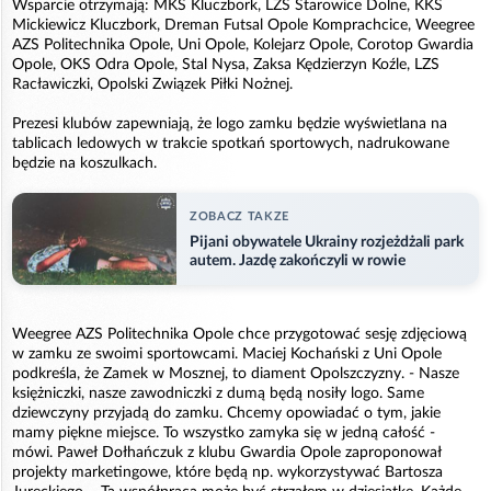
Wsparcie otrzymają: MKS Kluczbork, LZS Starowice Dolne, KKS
Mickiewicz Kluczbork, Dreman Futsal Opole Komprachcice, Weegree
AZS Politechnika Opole, Uni Opole, Kolejarz Opole, Corotop Gwardia
Opole, OKS Odra Opole, Stal Nysa, Zaksa Kędzierzyn Koźle, LZS
Racławiczki, Opolski Związek Piłki Nożnej.
Prezesi klubów zapewniają, że logo zamku będzie wyświetlana na
tablicach ledowych w trakcie spotkań sportowych, nadrukowane
będzie na koszulkach.
ZOBACZ TAKZE
Pijani obywatele Ukrainy rozjeżdżali park
autem. Jazdę zakończyli w rowie
Weegree AZS Politechnika Opole chce przygotować sesję zdjęciową
w zamku ze swoimi sportowcami. Maciej Kochański z Uni Opole
podkreśla, że Zamek w Mosznej, to diament Opolszczyzny. - Nasze
księżniczki, nasze zawodniczki z dumą będą nosiły logo. Same
dziewczyny przyjadą do zamku. Chcemy opowiadać o tym, jakie
mamy piękne miejsce. To wszystko zamyka się w jedną całość -
mówi. Paweł Dołhańczuk z klubu Gwardia Opole zaproponował
projekty marketingowe, które będą np. wykorzystywać Bartosza