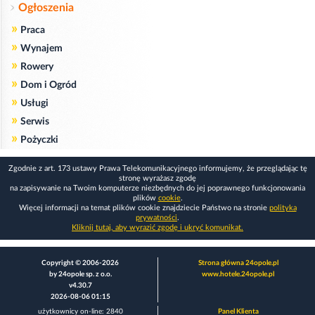
Ogłoszenia
»
Praca
»
Wynajem
»
Rowery
»
Dom i Ogród
»
Usługi
»
Serwis
»
Pożyczki
Zgodnie z art. 173 ustawy Prawa Telekomunikacyjnego informujemy, że przeglądając tę
stronę wyrażasz zgodę
na zapisywanie na Twoim komputerze niezbędnych do jej poprawnego funkcjonowania
plików
cookie
.
Więcej informacji na temat plików cookie znajdziecie Państwo na stronie
polityka
prywatności
.
Kliknij tutaj, aby wyrazić zgodę i ukryć komunikat.
Copyright © 2006-2026
Strona główna 24opole.pl
by 24opole sp. z o.o.
www.hotele.24opole.pl
v4.30.7
2026-08-06 01:15
użytkownicy on-line: 2840
Panel Klienta