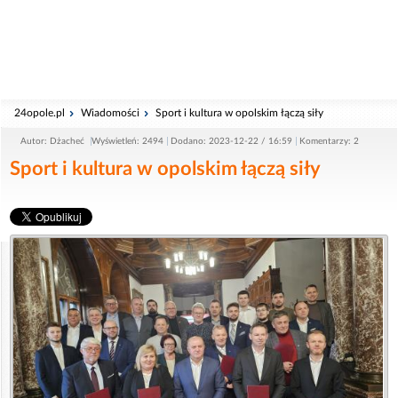
24opole.pl
Wiadomości
Sport i kultura w opolskim łączą siły
Autor: Dżacheć
Wyświetleń: 2494
Dodano: 2023-12-22 / 16:59
Komentarzy: 2
Sport i kultura w opolskim łączą siły