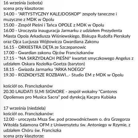
16 września (sobota)
scena przy klasztorze:
14.00 - "ARTYSTYCZNY KALEJDOSKOP" zespoły taneczne i
muzyczne z MDK w Opolu
15.00 - Zespół Pieśni i Tańca OPOLE z MDK w Opolu
16.00 - Uroczysta inauguracja Jarmarku z udziałem Prezydenta
Miasta Opola Arkadiusza Wiśniewskiego, Biskupa Rudolfa Pierskały
oraz Ojca Lucjusza Wójtowicza Gwardiana Zakonu
16.15 - ORKIESTRA DĘTA ze Szczepanowic
17.00 - Gwardian zakonu Ojców Franciszkanów
17.15 - "NA SKRZYDŁACH PIEŚNI" kwartet smyczkowego Angelus z
udziałem Oskara Koziołka-Goetza (baryton)
18.15 - Gwiazda Jarmarku "ARKA NOEGO"
19.30 - ROZKOŁYSZE ROZBAWI...- Studio EM z MDK w Opolu
kościół oo. Franciszkanów
20.30 LAUDATI SI,MI SIGNORE - zespół wokalny "Cantores
Opolienses pro Musica Sacra" pod dyrekcją Kacpra Kubiaka
17 września (niedziela)
kościół oo. Franciszkanów:
12.00 - uroczysta Msza Św. pod przewodnictwem o. dra Grzegorza
Witolda Salamona OFM z Uniwersytetu św. Antoniego w Rzymie, z
udziałem Chóru św. Franciszka
scena przy klasztorze: