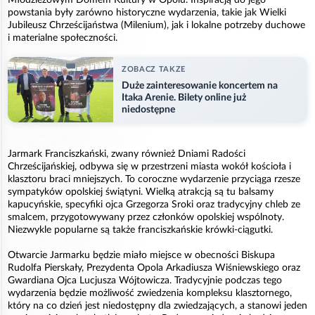
powstania były zarówno historyczne wydarzenia, takie jak Wielki
Jubileusz Chrześcijaństwa (Milenium), jak i lokalne potrzeby duchowe
i materialne społeczności.
ZOBACZ TAKZE
Duże zainteresowanie koncertem na
Itaka Arenie. Bilety online już
niedostępne
Jarmark Franciszkański, zwany również Dniami Radości
Chrześcijańskiej, odbywa się w przestrzeni miasta wokół kościoła i
klasztoru braci mniejszych. To coroczne wydarzenie przyciąga rzesze
sympatyków opolskiej świątyni. Wielką atrakcją są tu balsamy
kapucyńskie, specyfiki ojca Grzegorza Sroki oraz tradycyjny chleb ze
smalcem, przygotowywany przez członków opolskiej wspólnoty.
Niezwykle popularne są także franciszkańskie krówki-ciągutki.
Otwarcie Jarmarku będzie miało miejsce w obecności Biskupa
Rudolfa Pierskały, Prezydenta Opola Arkadiusza Wiśniewskiego oraz
Gwardiana Ojca Lucjusza Wójtowicza. Tradycyjnie podczas tego
wydarzenia będzie możliwość zwiedzenia kompleksu klasztornego,
który na co dzień jest niedostępny dla zwiedzających, a stanowi jeden