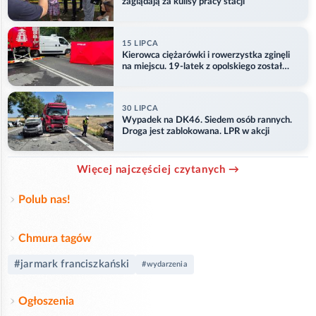
zaglądają za kulisy pracy stacji
15 LIPCA
Kierowca ciężarówki i rowerzystka zginęli
na miejscu. 19-latek z opolskiego został
ranny
30 LIPCA
Wypadek na DK46. Siedem osób rannych.
Droga jest zablokowana. LPR w akcji
Więcej najczęściej czytanych →
Polub nas!
Chmura tagów
#jarmark franciszkański
#wydarzenia
Ogłoszenia