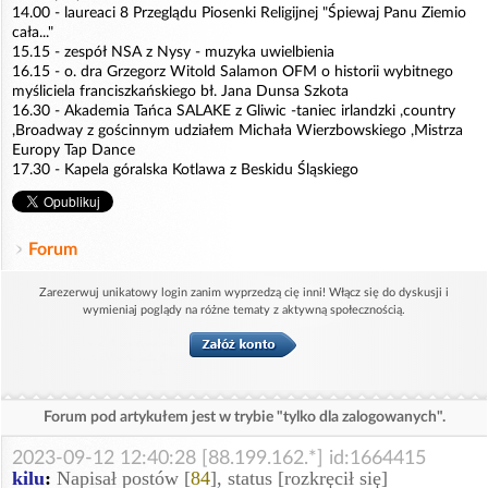
14.00 - laureaci 8 Przeglądu Piosenki Religijnej "Śpiewaj Panu Ziemio
cała..."
15.15 - zespół NSA z Nysy - muzyka uwielbienia
16.15 - o. dra Grzegorz Witold Salamon OFM o historii wybitnego
myśliciela franciszkańskiego bł. Jana Dunsa Szkota
16.30 - Akademia Tańca SALAKE z Gliwic -taniec irlandzki ,country
,Broadway z gościnnym udziałem Michała Wierzbowskiego ,Mistrza
Europy Tap Dance
17.30 - Kapela góralska Kotlawa z Beskidu Śląskiego
Forum
Zarezerwuj unikatowy login zanim wyprzedzą cię inni! Włącz się do dyskusji i
wymieniaj poglądy na różne tematy z aktywną społecznością.
Forum pod artykułem jest w trybie "tylko dla zalogowanych".
2023-09-12 12:40:28 [88.199.162.*] id:1664415
kilu
:
Napisał postów [
84
], status [rozkręcił się]