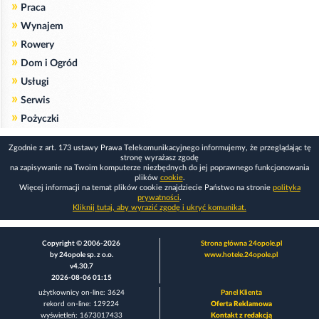
»
Praca
»
Wynajem
»
Rowery
»
Dom i Ogród
»
Usługi
»
Serwis
»
Pożyczki
Zgodnie z art. 173 ustawy Prawa Telekomunikacyjnego informujemy, że przeglądając tę
stronę wyrażasz zgodę
na zapisywanie na Twoim komputerze niezbędnych do jej poprawnego funkcjonowania
plików
cookie
.
Więcej informacji na temat plików cookie znajdziecie Państwo na stronie
polityka
prywatności
.
Kliknij tutaj, aby wyrazić zgodę i ukryć komunikat.
Copyright © 2006-2026
Strona główna 24opole.pl
by 24opole sp. z o.o.
www.hotele.24opole.pl
v4.30.7
2026-08-06 01:15
użytkownicy on-line: 3624
Panel Klienta
rekord on-line: 129224
Oferta Reklamowa
wyświetleń: 1673017433
Kontakt z redakcją