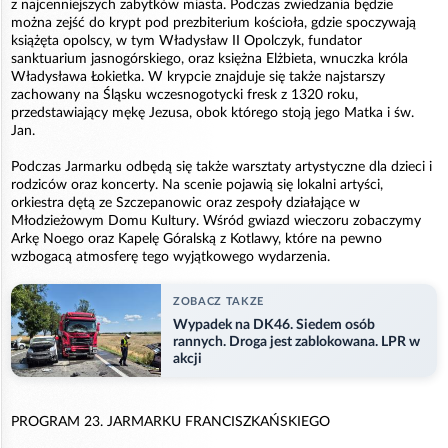
z najcenniejszych zabytków miasta. Podczas zwiedzania będzie
można zejść do krypt pod prezbiterium kościoła, gdzie spoczywają
książęta opolscy, w tym Władysław II Opolczyk, fundator
sanktuarium jasnogórskiego, oraz księżna Elżbieta, wnuczka króla
Władysława Łokietka. W krypcie znajduje się także najstarszy
zachowany na Śląsku wczesnogotycki fresk z 1320 roku,
przedstawiający mękę Jezusa, obok którego stoją jego Matka i św.
Jan.
Podczas Jarmarku odbędą się także warsztaty artystyczne dla dzieci i
rodziców oraz koncerty. Na scenie pojawią się lokalni artyści,
orkiestra dętą ze Szczepanowic oraz zespoły działające w
Młodzieżowym Domu Kultury. Wśród gwiazd wieczoru zobaczymy
Arkę Noego oraz Kapelę Góralską z Kotlawy, które na pewno
wzbogacą atmosferę tego wyjątkowego wydarzenia.
ZOBACZ TAKZE
Wypadek na DK46. Siedem osób
rannych. Droga jest zablokowana. LPR w
akcji
PROGRAM 23. JARMARKU FRANCISZKAŃSKIEGO