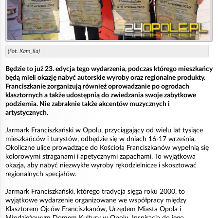
(Fot. Kam_ila)
Będzie to już 23. edycja tego wydarzenia, podczas którego mieszkańcy
będą mieli okazję nabyć autorskie wyroby oraz regionalne produkty.
Franciszkanie zorganizują również oprowadzanie po ogrodach
klasztornych a także udostępnią do zwiedzania swoje zabytkowe
podziemia. Nie zabraknie także akcentów muzycznych i
artystycznych.
Jarmark Franciszkański w Opolu, przyciągający od wielu lat tysiące
mieszkańców i turystów, odbędzie się w dniach 16-17 września.
Okoliczne ulice prowadzące do Kościoła Franciszkanów wypełnią się
kolorowymi straganami i apetycznymi zapachami. To wyjątkowa
okazja, aby nabyć niezwykłe wyroby rękodzielnicze i skosztować
regionalnych specjałów.
Jarmark Franciszkański, którego tradycja sięga roku 2000, to
wyjątkowe wydarzenie organizowane we współpracy między
Klasztorem Ojców Franciszkanów, Urzędem Miasta Opola i
Młodzieżowym Domem Kultury w Opolu. Inspiracją do jego