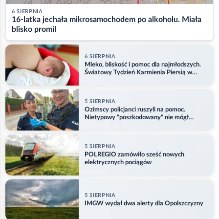
6 SIERPNIA
16-latka jechała mikrosamochodem po alkoholu. Miała
blisko promil
6 SIERPNIA
Mleko, bliskość i pomoc dla najmłodszych.
Światowy Tydzień Karmienia Piersią w
Opolu
5 SIERPNIA
Ozimscy policjanci ruszyli na pomoc.
Nietypowy "poszkodowany" nie mógł
odlecieć
5 SIERPNIA
POLREGIO zamówiło sześć nowych
elektrycznych pociągów
5 SIERPNIA
IMGW wydał dwa alerty dla Opolszczyzny