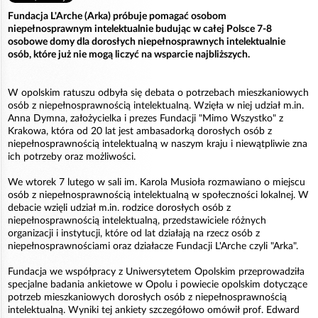
Fundacja L'Arche (Arka) próbuje pomagać osobom
niepełnosprawnym intelektualnie budując w całej Polsce 7-8
osobowe domy dla dorosłych niepełnosprawnych intelektualnie
osób, które już nie mogą liczyć na wsparcie najbliższych.
W opolskim ratuszu odbyła się debata o potrzebach mieszkaniowych
osób z niepełnosprawnością intelektualną. Wzięła w niej udział m.in.
Anna Dymna, założycielka i prezes Fundacji "Mimo Wszystko" z
Krakowa, która od 20 lat jest ambasadorką dorosłych osób z
niepełnosprawnością intelektualną w naszym kraju i niewątpliwie zna
ich potrzeby oraz możliwości.
We wtorek 7 lutego w sali im. Karola Musioła rozmawiano o miejscu
osób z niepełnosprawnością intelektualną w społeczności lokalnej. W
debacie wzięli udział m.in. rodzice dorosłych osób z
niepełnosprawnością intelektualną, przedstawiciele różnych
organizacji i instytucji, które od lat działają na rzecz osób z
niepełnosprawnościami oraz działacze Fundacji L'Arche czyli "Arka".
Fundacja we współpracy z Uniwersytetem Opolskim przeprowadziła
specjalne badania ankietowe w Opolu i powiecie opolskim dotyczące
potrzeb mieszkaniowych dorosłych osób z niepełnosprawnością
intelektualną. Wyniki tej ankiety szczegółowo omówił prof. Edward