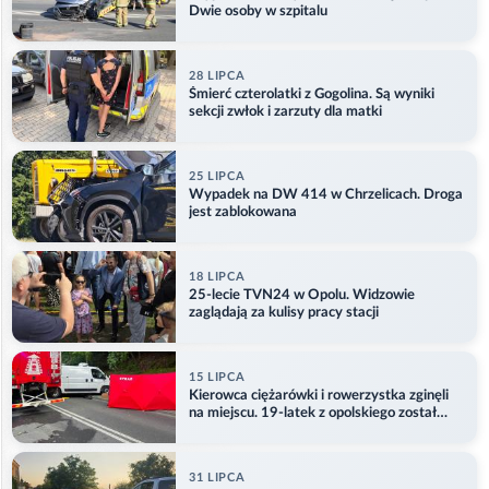
Dwie osoby w szpitalu
28 LIPCA
Śmierć czterolatki z Gogolina. Są wyniki
sekcji zwłok i zarzuty dla matki
25 LIPCA
Wypadek na DW 414 w Chrzelicach. Droga
jest zablokowana
18 LIPCA
25-lecie TVN24 w Opolu. Widzowie
zaglądają za kulisy pracy stacji
15 LIPCA
Kierowca ciężarówki i rowerzystka zginęli
na miejscu. 19-latek z opolskiego został
ranny
31 LIPCA