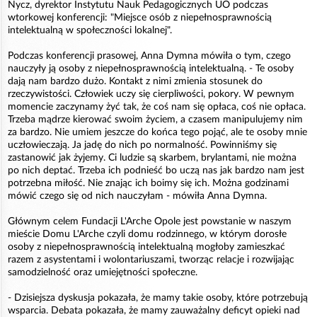
Nycz, dyrektor Instytutu Nauk Pedagogicznych UO podczas
wtorkowej konferencji: "Miejsce osób z niepełnosprawnością
intelektualną w społeczności lokalnej".
Podczas konferencji prasowej, Anna Dymna mówiła o tym, czego
nauczyły ją osoby z niepełnosprawnością intelektualną. - Te osoby
dają nam bardzo dużo. Kontakt z nimi zmienia stosunek do
rzeczywistości. Człowiek uczy się cierpliwości, pokory. W pewnym
momencie zaczynamy żyć tak, że coś nam się opłaca, coś nie opłaca.
Trzeba mądrze kierować swoim życiem, a czasem manipulujemy nim
za bardzo. Nie umiem jeszcze do końca tego pojąć, ale te osoby mnie
uczłowieczają. Ja jadę do nich po normalność. Powinniśmy się
zastanowić jak żyjemy. Ci ludzie są skarbem, brylantami, nie można
po nich deptać. Trzeba ich podnieść bo uczą nas jak bardzo nam jest
potrzebna miłość. Nie znając ich boimy się ich. Można godzinami
mówić czego się od nich nauczyłam - mówiła Anna Dymna.
Głównym celem Fundacji L'Arche Opole jest powstanie w naszym
mieście Domu L'Arche czyli domu rodzinnego, w którym dorosłe
osoby z niepełnosprawnością intelektualną mogłoby zamieszkać
razem z asystentami i wolontariuszami, tworząc relacje i rozwijając
samodzielność oraz umiejętności społeczne.
- Dzisiejsza dyskusja pokazała, że mamy takie osoby, które potrzebują
wsparcia. Debata pokazała, że mamy zauważalny deficyt opieki nad