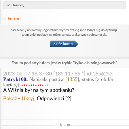
(Fot. Dżacheć)
Forum
Zarezerwuj unikatowy login zanim wyprzedzą cię inni! Włącz się do dyskusji i
wymieniaj poglądy na różne tematy z aktywną społecznością.
Forum pod artykułem jest w trybie "tylko dla zalogowanych".
2023-02-07 18:37:30 [185.117.85.*] id:1656253
Patryk100
:
Napisała postów [
1355
], status [zrobił/a
karierę]
A Wiśnia był na tym spotkaniu?
Pokaż
-
Ukryj
Odpowiedzi [2]
reklama