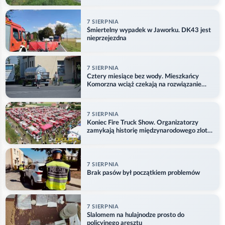
7 SIERPNIA
Śmiertelny wypadek w Jaworku. DK43 jest
nieprzejezdna
7 SIERPNIA
Cztery miesiące bez wody. Mieszkańcy
Komorzna wciąż czekają na rozwiązanie
problemu
7 SIERPNIA
Koniec Fire Truck Show. Organizatorzy
zamykają historię międzynarodowego zlotu
w Główczycach
7 SIERPNIA
Brak pasów był początkiem problemów
7 SIERPNIA
Slalomem na hulajnodze prosto do
policyjnego aresztu