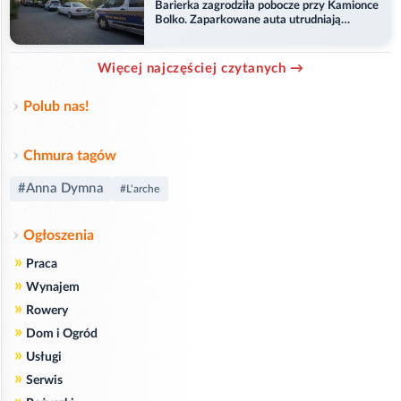
Barierka zagrodziła pobocze przy Kamionce
Bolko. Zaparkowane auta utrudniają
przejazd
Więcej najczęściej czytanych →
Polub nas!
Chmura tagów
#Anna Dymna
#L'arche
Ogłoszenia
»
Praca
»
Wynajem
»
Rowery
»
Dom i Ogród
»
Usługi
»
Serwis