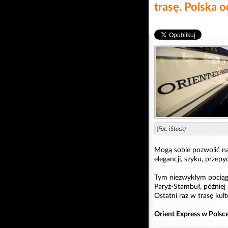
trasę. Polska 
(Fot. iStock)
Mogą sobie pozwolić na
elegancji, szyku, przepyc
Tym niezwykłym pociągi
Paryż-Stambuł, później 
Ostatni raz w trasę ku
Orient Express w Polsc