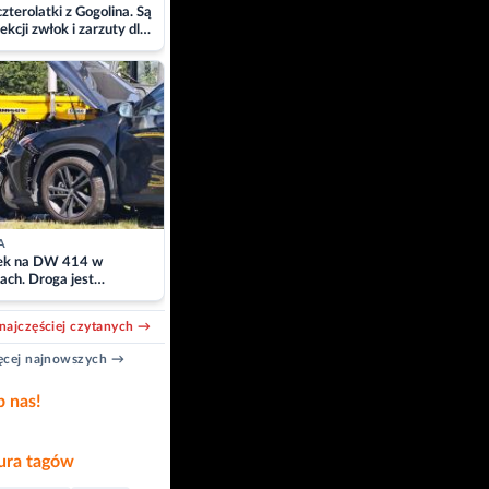
zterolatki z Gogolina. Są
ekcji zwłok i zarzuty dla
A
k na DW 414 w
ach. Droga jest
owana
najczęściej czytanych →
cej najnowszych →
b nas!
ra tagów