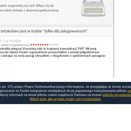
anim wyprzedzą cię inni! Włącz się do
 na różne tematy z aktywną społecznością.
artykułem jest w trybie "tylko dla zalogowanych".
3.*] id:1643836
, status [rozpisany/na]
otrafiła odegrać kluczową rolę w krajowej komunikacji PKP. Wczoraj
ia do Opola liniami regionalnymi przyjechałem z ponad półgodzinnym
 czekając na swój pociąg słyszałem z megafonów o opóźnieniach pociągów
z art. 173 ustawy Prawa Telekomunikacyjnego informujemy, że przeglądając tę stronę wyraż
apisywanie na Twoim komputerze niezbędnych do jej poprawnego funkcjonowania plików
co
ięcej informacji na temat plików cookie znajdziecie Państwo na stronie
polityka prywatnośc
Kliknij tutaj, aby wyrazić zgodę i ukryć komunikat.