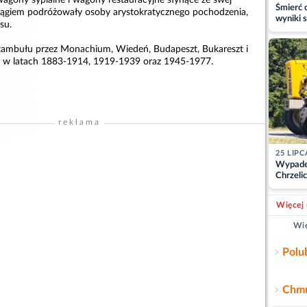
Śmierć c
ciągiem podróżowały osoby arystokratycznego pochodzenia,
wyniki s
su.
matki
Stambułu przez Monachium, Wiedeń, Budapeszt, Bukareszt i
 w latach 1883-1914, 1919-1939 oraz 1945-1977.
reklama
25 LIPC
Wypade
Chrzelic
zablok
Więcej 
Wię
Polu
Chmu