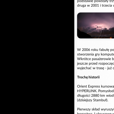
podstawie powstały trz
druga w 2001 i trzecia
W 2006 roku fabułę pow
stworzenia gry komput
Wkrótce pasażerowie bę
jeszcze przed rozpoczę
wyjechać w trasę - już
Trochę historii
Orient Express kursowa
HYPERLINK. Pomysłodaw
długości 2880 km wiod
(dzisiejszy Stambuł).
Pierwszy skład wyruszy
bogactwa. Luksusowe wa