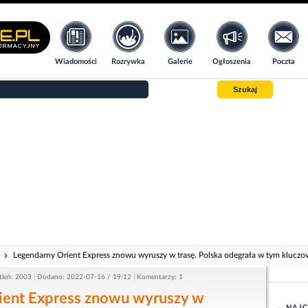
Wiadomości
Rozrywka
Galerie
Ogłoszenia
Poczta
Szukaj
i
Legendarny Orient Express znowu wyruszy w trasę. Polska odegrała w tym kluczo
tleń: 2003
Dodano: 2022-07-16 / 19:12
Komentarzy: 1
ient Express znowu wyruszy w
NAJC