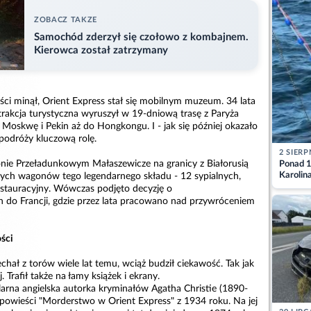
ZOBACZ TAKZE
Samochód zderzył się czołowo z kombajnem.
Kierowca został zatrzymany
ści minął, Orient Express stał się mobilnym muzeum. 34 lata
trakcja turystyczna wyruszył w 19-dniową trasę z Paryża
 Moskwę i Pekin aż do Hongkongu. I - jak się później okazało
 podróży kluczową rolę.
2 SIERP
nie Przeładunkowym Małaszewicze na granicy z Białorusią
Ponad 1
Karolin
nych wagonów tego legendarnego składu - 12 sypialnych,
przez Ba
stauracyjny. Wówczas podjęto decyzję o
Aktuali
h do Francji, gdzie przez lata pracowano nad przywróceniem
ości
chał z torów wiele lat temu, wciąż budził ciekawość. Tak jak
. Trafił także na łamy książek i ekrany.
larna angielska autorka kryminałów Agatha Christie (1890-
 powieści "Morderstwo w Orient Express" z 1934 roku. Na jej