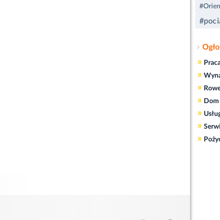
#Orien
#poci
Ogło
»
Prac
»
Wyn
»
Rowe
»
Dom 
»
Usłu
»
Serw
»
Poży