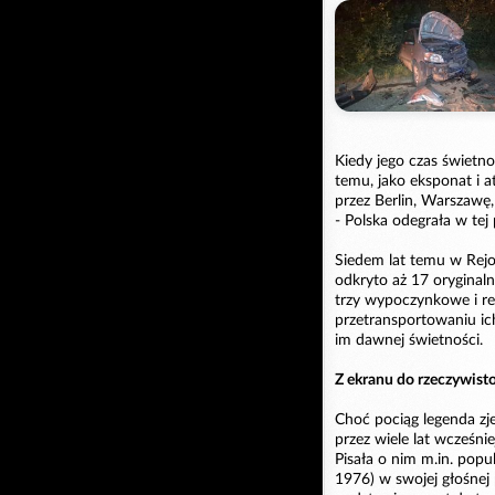
Kiedy jego czas świetno
temu, jako eksponat i a
przez Berlin, Warszawę,
- Polska odegrała w tej
Siedem lat temu w Rejo
odkryto aż 17 oryginal
trzy wypoczynkowe i re
przetransportowaniu ic
im dawnej świetności.
Z ekranu do rzeczywist
Choć pociąg legenda zje
przez wiele lat wcześniej
Pisała o nim m.in. popu
1976) w swojej głośnej