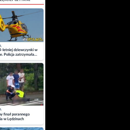
A
4-letniej dziewczynki w
e. Policja zatrzymała
A
ny finał porannego
ia w Lędzinach