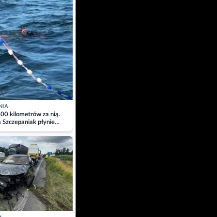
NIA
00 kilometrów za nią.
a Szczepaniak płynie
łtyk dla Piotra.
zacja