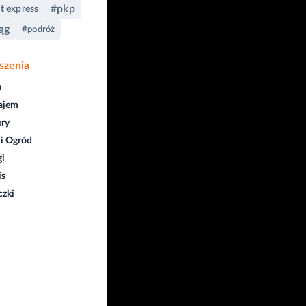
#pkp
t express
ąg
#podróż
szenia
a
ajem
ry
i Ogród
gi
is
czki