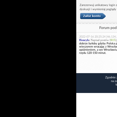
Zarezerwuj unikatowy login z
dyskusji i wymieniaj poglądy
Forum pod 
2022-07-16 20:25:24 [46.134.
Henryk
:
Napisał postów [
615
]
dobrze byłoby gdyby Polska p
wieczorem wracając z Wrocław
opóźnieniem, a we Wrocławiu
rzędu 120-150 minut.
Zgodnie 
na z
W