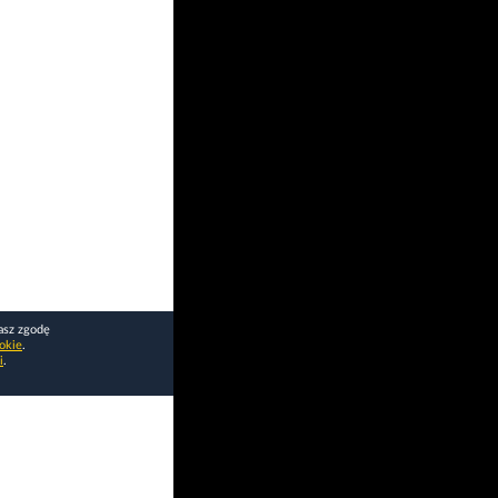
asz zgodę
okie
.
i
.