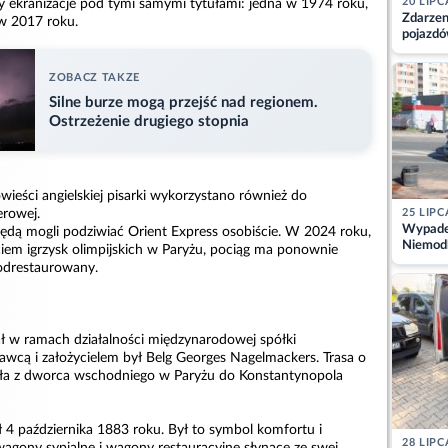
20 LIPC
y ekranizacje pod tymi samymi tytułami: jedna w 1974 roku,
Zdarzen
 w 2017 roku.
pojazdó
z kiero
kajdank
ZOBACZ TAKZE
Silne burze mogą przejść nad regionem.
Ostrzeżenie drugiego stopnia
ieści angielskiej pisarki wykorzystano również do
erowej.
25 LIPC
Wypadek
dą mogli podziwiać Orient Express osobiście. W 2024 roku,
Niemodl
ciem igrzysk olimpijskich w Paryżu, pociąg ma ponownie
osoby w
 odrestaurowany.
ł w ramach działalności międzynarodowej spółki
cą i założycielem był Belg Georges Nagelmackers. Trasa o
ła z dworca wschodniego w Paryżu do Konstantynopola
ł 4 października 1883 roku. Był to symbol komfortu i
28 LIPC
gony sypialne i wagony restauracyjne słynące ze swej