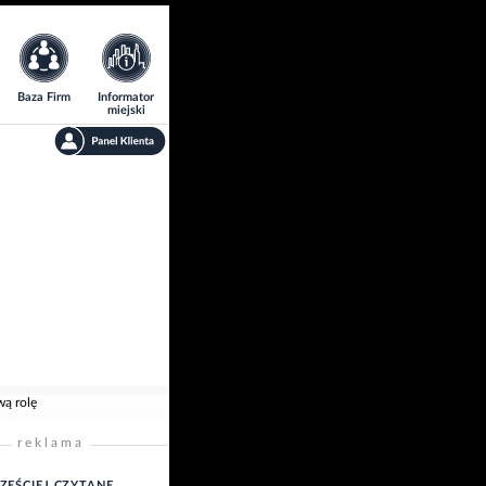
Baza Firm
Informator
miejski
wą rolę
reklama
ZĘŚCIEJ CZYTANE