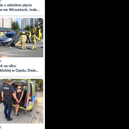
A
ie z udziałem pięciu
w we Wrzoskach. Jeden
wców zabrany w
ach
A
 na ulicy
ińskiej w Opolu. Dwie
 szpitalu
A