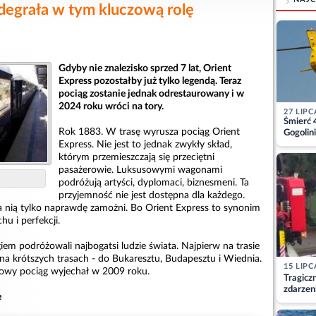
odegrała w tym kluczową rolę
Gdyby nie znalezisko sprzed 7 lat, Orient
Express pozostałby już tylko legendą. Teraz
pociąg zostanie jednak odrestaurowany i w
2024 roku wróci na tory.
27 LIPC
Śmierć 
Rok 1883. W trasę wyrusza pociąg Orient
Gogolini
matkę
Express. Nie jest to jednak zwykły skład,
którym przemieszczają się przeciętni
pasażerowie. Luksusowymi wagonami
podróżują artyści, dyplomaci, biznesmeni. Ta
przyjemność nie jest dostępna dla każdego.
 nią tylko naprawdę zamożni. Bo Orient Express to synonim
hu i perfekcji.
em podróżowali najbogatsi ludzie świata. Najpierw na trasie
na krótszych trasach - do Bukaresztu, Budapesztu i Wiednia.
15 LIPC
ltowy pociąg wyjechał w 2009 roku.
Tragicz
zdarzen
e