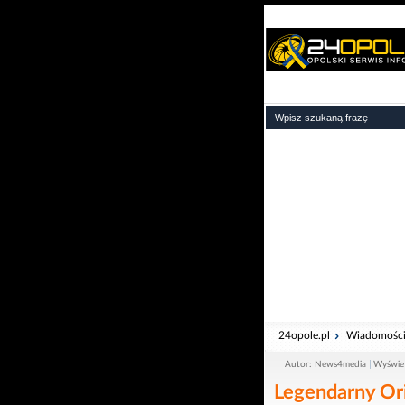
24opole.pl
Wiadomośc
Autor: News4media
Wyświe
Legendarny Or