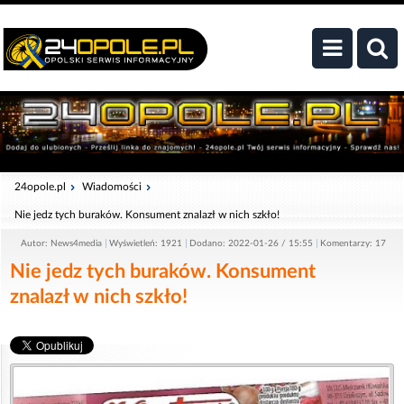
24opole.pl
Wiadomości
Nie jedz tych buraków. Konsument znalazł w nich szkło!
Autor: News4media
Wyświetleń: 1921
Dodano: 2022-01-26 / 15:55
Komentarzy: 17
Nie jedz tych buraków. Konsument
znalazł w nich szkło!