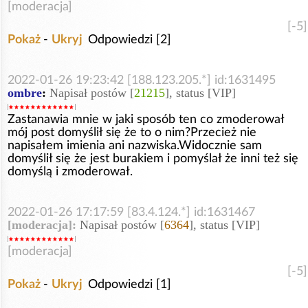
[moderacja]
[-5]
Pokaż
-
Ukryj
Odpowiedzi [2]
2022-01-26 19:23:42 [188.123.205.*] id:1631495
ombre
:
Napisał postów [
21215
], status [VIP]
Zastanawia mnie w jaki sposób ten co zmoderował
mój post domyślił się że to o nim?Przecież nie
napisałem imienia ani nazwiska.Widocznie sam
domyślił się że jest burakiem i pomyślał że inni też się
domyślą i zmoderował.
2022-01-26 17:17:59 [83.4.124.*] id:1631467
[moderacja]:
Napisał postów [
6364
], status [VIP]
[moderacja]
[-5]
Pokaż
-
Ukryj
Odpowiedzi [1]