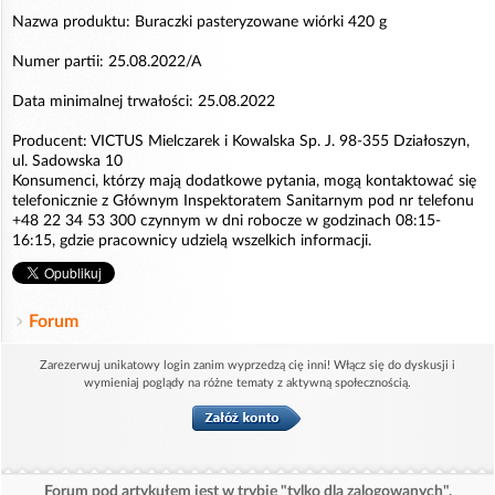
Nazwa produktu: Buraczki pasteryzowane wiórki 420 g
Numer partii: 25.08.2022/A
Data minimalnej trwałości: 25.08.2022
Producent: VICTUS Mielczarek i Kowalska Sp. J. 98-355 Działoszyn,
ul. Sadowska 10
Konsumenci, którzy mają dodatkowe pytania, mogą kontaktować się
telefonicznie z Głównym Inspektoratem Sanitarnym pod nr telefonu
+48 22 34 53 300 czynnym w dni robocze w godzinach 08:15-
16:15, gdzie pracownicy udzielą wszelkich informacji.
Forum
Zarezerwuj unikatowy login zanim wyprzedzą cię inni! Włącz się do dyskusji i
wymieniaj poglądy na różne tematy z aktywną społecznością.
Forum pod artykułem jest w trybie "tylko dla zalogowanych".