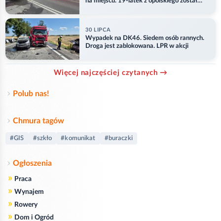
na miejscu. 19-latek z opolskiego został
ranny
30 LIPCA
Wypadek na DK46. Siedem osób rannych.
Droga jest zablokowana. LPR w akcji
Więcej najczęściej czytanych →
Polub nas!
Chmura tagów
#GIS
#szkło
#komunikat
#buraczki
Ogłoszenia
»
Praca
»
Wynajem
»
Rowery
»
Dom i Ogród