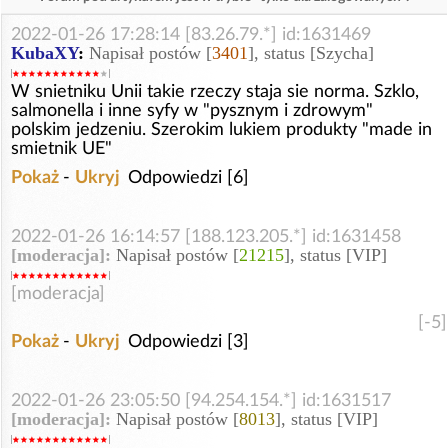
2022-01-26 17:28:14 [83.26.79.*] id:1631469
KubaXY
:
Napisał postów [
3401
], status [Szycha]
W snietniku Unii takie rzeczy staja sie norma. Szklo,
salmonella i inne syfy w "pysznym i zdrowym"
polskim jedzeniu. Szerokim lukiem produkty "made in
smietnik UE"
Pokaż
-
Ukryj
Odpowiedzi [6]
2022-01-26 16:14:57 [188.123.205.*] id:1631458
[moderacja]:
Napisał postów [
21215
], status [VIP]
[moderacja]
[-5]
Pokaż
-
Ukryj
Odpowiedzi [3]
2022-01-26 23:05:50 [94.254.154.*] id:1631517
[moderacja]:
Napisał postów [
8013
], status [VIP]