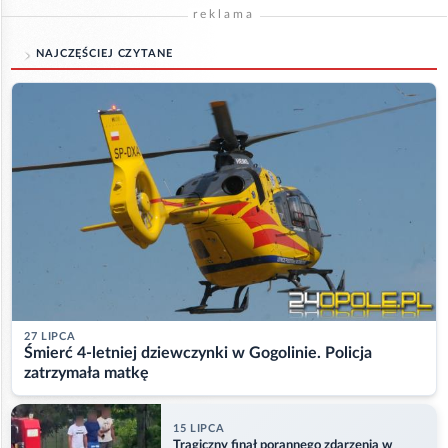
reklama
NAJCZĘŚCIEJ CZYTANE
27 LIPCA
Śmierć 4-letniej dziewczynki w Gogolinie. Policja
zatrzymała matkę
15 LIPCA
Tragiczny finał porannego zdarzenia w