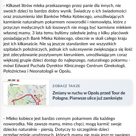
- Kilkaset litrów mleka przekazanego przez panie dla innych, nie
swoich dzieci to bardzo dobry wynik. Świadczy o ich świadomości
oraz zrozumieniu idei Banków Mleka Kobiecego, umożliwiających
karmienie naturalnym pokarmem noworodki i niemowlęta, które z
przyczyn medycznych lub losowych nie mogą być karmione mlekiem
własnej mamy. 3 lata temu byliśmy zaledwie jedną z kilku placówek
posiadających Bank Mleka Kobiecego, obecnie w skali całego kraju
jest ich kilkanaście. Nie są jeszcze standardem we wszystkich
szpitalach położniczych, jednak ich sukcesywnie zwiększająca się ilość
jest zdecydowanie pozytywnym kierunkiem, umożliwiającym coraz
większej grupie dzieci dostęp do najlepszego, naturalnego pokarmu -
mówi Edward Puchała Dyrektor Klinicznego Centrum Ginekologii,
Położnictwa i Neonatologii w Opolu.
ZOBACZ TAKZE
Zmiany w ruchu w Opolu przed Tour de
Pologne. Pierwsze ulice już zamknięte
- Mleko kobiece jest bardzo cennym pokarmem dla każdego
noworodka. Nie zawsze mamy, mimo chęci, mogą karmić swoje
dziecko naturalnie - piersią. Dotyczy to szczególnie dzieci
przedwcześnie urodzonych, których mamy nie mają jeszcze swojego