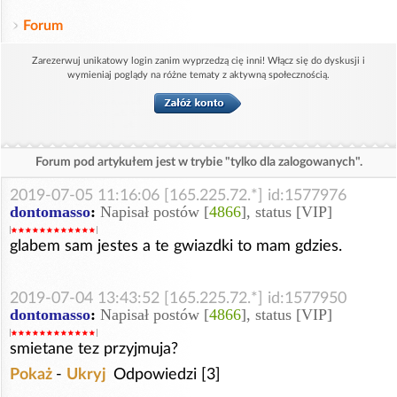
Forum
Zarezerwuj unikatowy login zanim wyprzedzą cię inni! Włącz się do dyskusji i
wymieniaj poglądy na różne tematy z aktywną społecznością.
Forum pod artykułem jest w trybie "tylko dla zalogowanych".
2019-07-05 11:16:06 [165.225.72.*] id:1577976
dontomasso
:
Napisał postów [
4866
], status [VIP]
glabem sam jestes a te gwiazdki to mam gdzies.
2019-07-04 13:43:52 [165.225.72.*] id:1577950
dontomasso
:
Napisał postów [
4866
], status [VIP]
smietane tez przyjmuja?
Pokaż
-
Ukryj
Odpowiedzi [3]