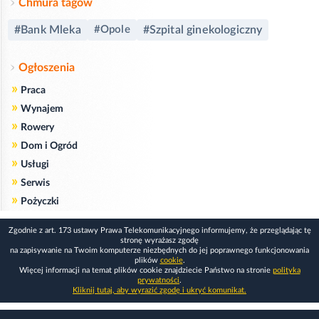
Chmura tagów
#Bank Mleka
#Opole
#Szpital ginekologiczny
Ogłoszenia
»
Praca
»
Wynajem
»
Rowery
»
Dom i Ogród
»
Usługi
»
Serwis
»
Pożyczki
Zgodnie z art. 173 ustawy Prawa Telekomunikacyjnego informujemy, że przeglądając tę
stronę wyrażasz zgodę
na zapisywanie na Twoim komputerze niezbędnych do jej poprawnego funkcjonowania
plików
cookie
.
Więcej informacji na temat plików cookie znajdziecie Państwo na stronie
polityka
prywatności
.
Kliknij tutaj, aby wyrazić zgodę i ukryć komunikat.