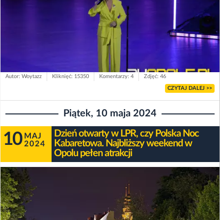
Autor: Woytazz
Kliknięć: 15350
Komentarzy: 4
Zdjęć: 46
CZYTAJ DALEJ >>
Piątek, 10 maja 2024
Dzień otwarty w LPR, czy Polska Noc
10
MAJ
Kabaretowa. Najbliższy weekend w
2024
Opolu pełen atrakcji