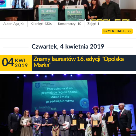
Autor: Aga_Ko
Kliknięć: 4336
Komentarzy: 10
Zdjęć: 1
CZYTAJ DALEJ >>
Czwartek, 4 kwietnia 2019
Znamy laureatów 16. edycji "Opolska
04
KWI
Marka"
2019