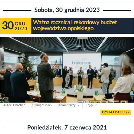
Sobota, 30 grudnia 2023
Ważna rocznica i rekordowy budżet
30
GRU
województwa opolskiego
2023
Autor: Dżacheć
Kliknięć: 2945
Komentarzy: 7
Zdjęć: 6
CZYTAJ DALEJ >>
Poniedziałek, 7 czerwca 2021