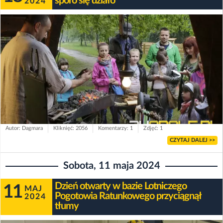
sporo się działo
2024
Autor: Dagmara
Kliknięć: 2056
Komentarzy: 1
Zdjęć: 1
CZYTAJ DALEJ >>
Sobota, 11 maja 2024
Dzień otwarty w bazie Lotniczego
11
MAJ
Pogotowia Ratunkowego przyciągnął
2024
tłumy