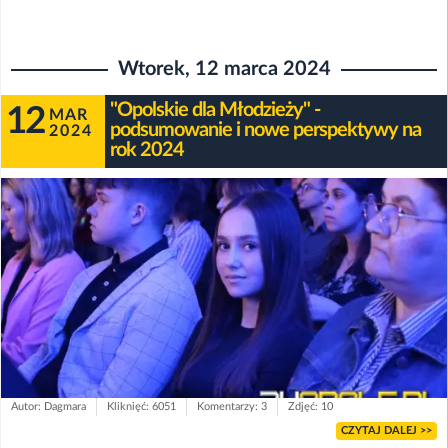
Wtorek, 12 marca 2024
"Opolskie dla Młodzieży" -
12
MAR
podsumowanie i nowe perspektywy na
2024
rok 2024
Autor: Dagmara
Kliknięć: 6051
Komentarzy: 3
Zdjęć: 10
CZYTAJ DALEJ >>