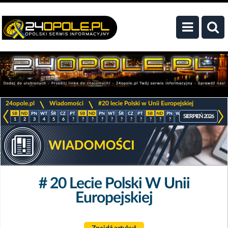
>
>
24opole.pl
Wiadomości
#20 lecie Polski w Unii Europejskiej
SIERPIEŃ 2026
1
2
3
4
5
6
?
?
?
?
?
?
?
?
?
?
?
?
?
?
?
?
# 20 Lecie Polski W Unii
Europejskiej