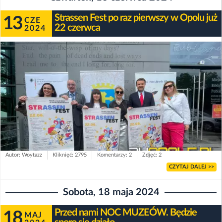
Strassen Fest po raz pierwszy w Opolu już
13
CZE
22 czerwca
2024
Autor: Woytazz
Kliknięć: 2795
Komentarzy: 2
Zdjęć: 2
CZYTAJ DALEJ >>
Sobota, 18 maja 2024
Przed nami NOC MUZEÓW. Będzie
18
MAJ