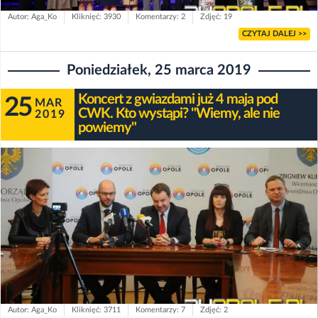
Autor: Aga_Ko
Kliknięć: 3930
Komentarzy: 2
Zdjęć: 19
CZYTAJ DALEJ >>
Poniedziałek, 25 marca 2019
Koncert z gwiazdami już 4 maja pod
25
MAR
CWK. Kto wystąpi? "Wiemy, ale nie
2019
powiemy"
Autor: Aga_Ko
Kliknięć: 3711
Komentarzy: 7
Zdjęć: 2