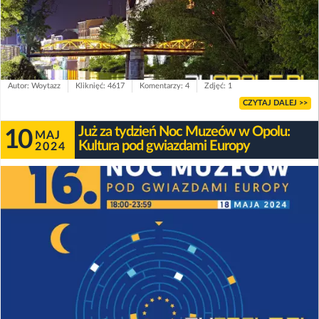
Autor: Woytazz
Kliknięć: 4617
Komentarzy: 4
Zdjęć: 1
CZYTAJ DALEJ >>
Już za tydzień Noc Muzeów w Opolu:
10
MAJ
Kultura pod gwiazdami Europy
2024