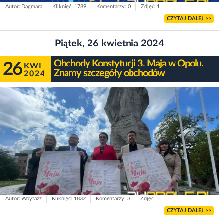
Autor: Dagmara
Kliknięć: 1789
Komentarzy: 0
Zdjęć: 1
CZYTAJ DALEJ >>
Piątek, 26 kwietnia 2024
Obchody Konstytucji 3. Maja w Opolu.
26
KWI
Znamy szczegóły obchodów
2024
Autor: Woytazz
Kliknięć: 1832
Komentarzy: 3
Zdjęć: 1
CZYTAJ DALEJ >>