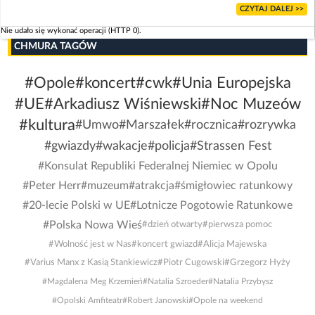
CZYTAJ DALEJ >>
Nie udało się wykonać operacji (HTTP 0).
CHMURA TAGÓW
#Opole
#koncert
#cwk
#Unia Europejska
#UE
#Arkadiusz Wiśniewski
#Noc Muzeów
#kultura
#Umwo
#Marszałek
#rocznica
#rozrywka
#gwiazdy
#wakacje
#policja
#Strassen Fest
#Konsulat Republiki Federalnej Niemiec w Opolu
#Peter Herr
#muzeum
#atrakcja
#śmigłowiec ratunkowy
#20-lecie Polski w UE
#Lotnicze Pogotowie Ratunkowe
#Polska Nowa Wieś
#dzień otwarty
#pierwsza pomoc
#Wolność jest w Nas
#koncert gwiazd
#Alicja Majewska
#Varius Manx z Kasią Stankiewicz
#Piotr Cugowski
#Grzegorz Hyży
#Magdalena Meg Krzemień
#Natalia Szroeder
#Natalia Przybysz
#Opolski Amfiteatr
#Robert Janowski
#Opole na weekend