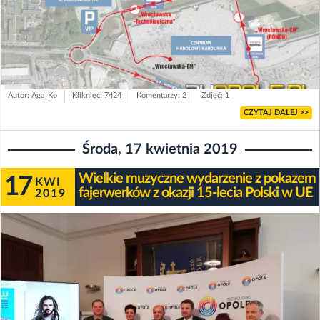
Autor: Aga_Ko
Kliknięć: 7424
Komentarzy: 2
Zdjęć: 1
CZYTAJ DALEJ >>
Środa, 17 kwietnia 2019
Wielkie muzyczne wydarzenie z pokazem
17
KWI
fajerwerków z okazji 15-lecia Polski w UE
2019