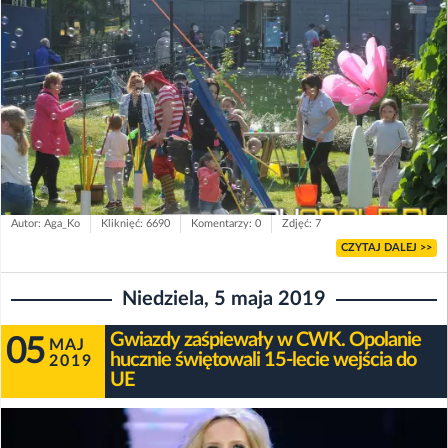
Autor: Aga_Ko
Kliknięć: 6690
Komentarzy: 0
Zdjęć: 7
CZYTAJ DALEJ >>
Niedziela, 5 maja 2019
Gwiazdy zaśpiewały w CWK. Opolanie
05
MAJ
hucznie świętowali 15-lecie wejścia do
2019
UE