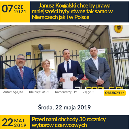
Janusz Kowalski chce by prawa
07
CZE
mniejszości były równe tak samo w
2021
Niemczech jak i w Polsce
Autor: Aga_Ko
Kliknięć: 3421
Komentarzy: 19
Zdjęć: 2
OBEJRZYJ >>
Środa, 22 maja 2019
Przed nami obchody 30 rocznicy
22
MAJ
wyborów czerwcowych
2019