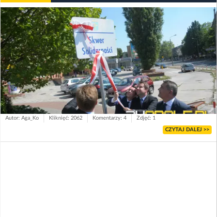
Autor: Aga_Ko
Kliknięć: 2062
Komentarzy: 4
Zdjęć: 1
CZYTAJ DALEJ >>