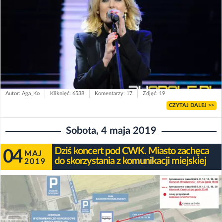
Autor: Aga_Ko
Kliknięć: 6538
Komentarzy: 17
Zdjęć: 19
CZYTAJ DALEJ >>
Sobota, 4 maja 2019
Dziś koncert pod CWK. Miasto zachęca
04
MAJ
do skorzystania z komunikacji miejskiej
2019