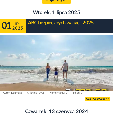
Znajdź artykuł
Wtorek, 1 lipca 2025
ABC bezpiecznych wakacji 2025
01
LIP
2025
Autor: Dagmara
Kliknięć: 1405
Komentarzy: 0
Zdjęć: 1
CZYTAJ DALEJ >>
Czwartek, 13 czerwca 2024