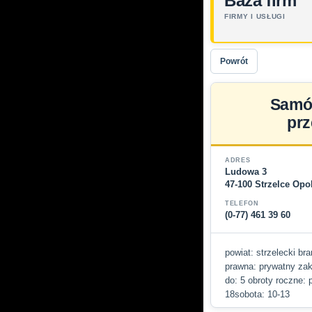
Baza firm
FIRMY I USŁUGI
Powrót
Samól
prz
ADRES
Ludowa 3
47-100 Strzelce Opo
TELEFON
(0-77) 461 39 60
powiat: strzelecki bra
prawna: prywatny zakł
do: 5 obroty roczne: 
18sobota: 10-13