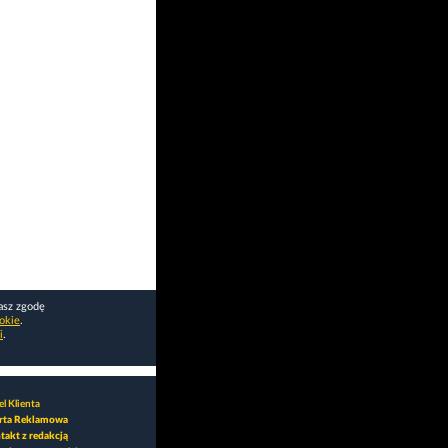
asz zgodę
okie
.
i
.
l Klienta
rta Reklamowa
takt z redakcją