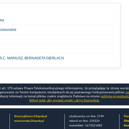
eka
 komunalne
S.C. MARIUSZ, BERNADETA GIERŁACH
z art. 173 ustawy Prawa Telekomunikacyjnego informujemy, że przeglądając tę stronę wyraż
apisywanie na Twoim komputerze niezbędnych do jej poprawnego funkcjonowania plików
co
ięcej informacji na temat plików cookie znajdziecie Państwo na stronie
polityka prywatnośc
Kliknij tutaj, aby wyrazić zgodę i ukryć komunikat.
Strona główna 24opole.pl
użytkownicy on-line: 2749
Pane
www.hotele.24opole.pl
rekord on-line: 129224
Ofe
wyświetleń: 1673221082
Kon