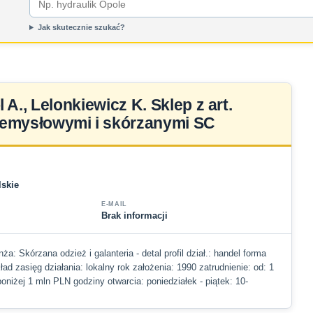
Jak skutecznie szukać?
 A., Lelonkiewicz K. Sklep z art.
emysłowymi i skórzanymi SC
lskie
E-MAIL
Brak informacji
nża: Skórzana odzież i galanteria - detal profil dział.: handel forma
ad zasięg działania: lokalny rok założenia: 1990 zatrudnienie: od: 1
poniżej 1 mln PLN godziny otwarcia: poniedziałek - piątek: 10-