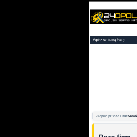
24opole.pl
Baza Firm
Samól