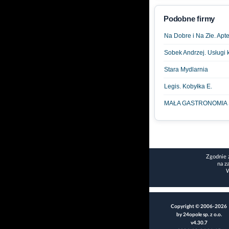
Podobne firmy
Na Dobre i Na Złe. Apt
Sobek Andrzej. Usługi
Stara Mydlarnia
Legis. Kobyłka E.
MAŁA GASTRONOMIA 
Zgodnie 
na z
W
Copyright © 2006-2026
by 24opole sp. z o.o.
v4.30.7