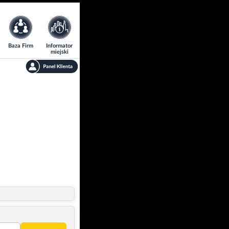
Baza Firm
Informator
miejski