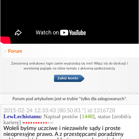
Forum
Zarezerwuj unikatowy login zanim wyprzedzą cię inni! Włącz się do dyskusji i
wymieniaj poglądy na różne tematy z aktywną społecznością.
Forum pod artykułem jest w trybie "tylko dla zalogowanych".
2015-02-24 12:33:43 [80.50.83.*] id:1316728
LewLechistanu
:
Napisał postów [
1448
], status [zrobił/a
karierę]
Woleli byśmy uczciwe i niezawisłe sądy i proste
nieopresyjne prawo. A z przestępcami poradzimy