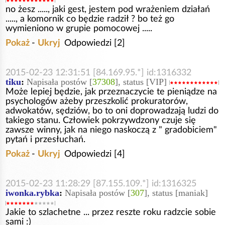
no żesz ....., jaki gest, jestem pod wrażeniem działań
....., a komornik co będzie radził ? bo też go
wymieniono w grupie pomocowej .....
Pokaż
-
Ukryj
Odpowiedzi [2]
2015-02-23 12:31:51 [84.169.95.*] id:1316332
tiku
:
Napisała postów [
37308
], status [VIP]
Może lepiej będzie, jak przeznaczycie te pieniądze na
psychologów ażeby przeszkolić prokuratorów,
adwokatów, sędziów, bo to oni doprowadzają ludzi do
takiego stanu. Człowiek pokrzywdzony czuje się
zawsze winny, jak na niego naskoczą z " gradobiciem"
pytań i przesłuchań.
Pokaż
-
Ukryj
Odpowiedzi [4]
2015-02-23 11:28:29 [87.155.109.*] id:1316325
iwonka.rybka
:
Napisała postów [
307
], status [maniak]
Jakie to szlachetne ... przez reszte roku radzcie sobie
sami :)