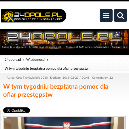
24opole.pl
Wiadomości
W tym tygodniu bezpłatna pomoc dla ofiar przestępstw
Autor: Greg
Wyświetleń: 3060
Dodano: 2015-02-23 / 10:48
Komentarzy: 22
W tym tygodniu bezpłatna pomoc dla
ofiar przestępstw