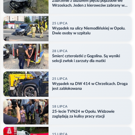
Zdarzenie z udziałem pięciu pojazdów we
Wrzoskach. Jeden z kierowców zabrany w
kajdankach
25 LIPCA
Wypadek na ulicy Niemodlińskiej w Opolu.
Dwie osoby w szpitalu
28 LIPCA
Śmierć czterolatki z Gogolina. Są wyniki
sekcji zwłok i zarzuty dla matki
25 LIPCA
Wypadek na DW 414 w Chrzelicach. Droga
jest zablokowana
18 LIPCA
25-lecie TVN24 w Opolu. Widzowie
zaglądają za kulisy pracy stacji
15 LIPCA