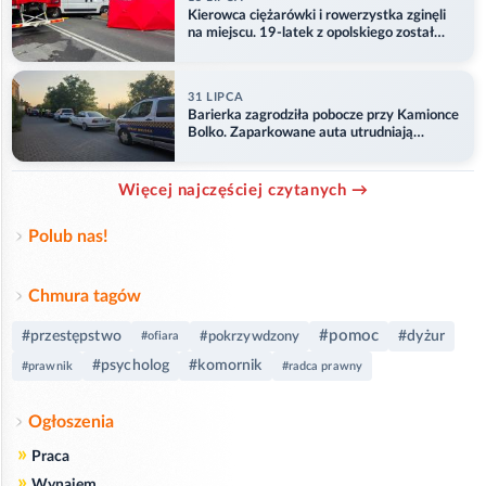
Kierowca ciężarówki i rowerzystka zginęli
na miejscu. 19-latek z opolskiego został
ranny
31 LIPCA
Barierka zagrodziła pobocze przy Kamionce
Bolko. Zaparkowane auta utrudniają
przejazd
Więcej najczęściej czytanych →
Polub nas!
Chmura tagów
#pomoc
#przestępstwo
#dyżur
#pokrzywdzony
#ofiara
#psycholog
#komornik
#prawnik
#radca prawny
Ogłoszenia
»
Praca
»
Wynajem