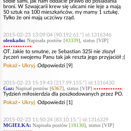
sobie sami, jak nam oddacie prawo do posiadania
broni. W Szwajcarii krew się ulicami nie leje a mają
50 sztuk na 100 mieszkańców, my mamy 1 sztukę.
Tylko że oni mają uczciwy rząd.
2015-02-23 13:09:04 [90.192.61.*] id:1316346
olenka4u
:
Napisała postów [
43339
], status [VIP]
OT. Jakie to smutne, ze Sebastian 325i nie zlozył
życzeń swojemu Panu tak jak reszta jego przyjaciół ;(
Pokaż
-
Ukryj
Odpowiedzi [9]
2015-02-23 15:19:43 [217.99.155.*] id:1316430
Gaz
:
Napisał postów [
6367
], status [VIP]
Tydzień miłosierdzia dla poszkodowanych przez PO.
Pokaż
-
Ukryj
Odpowiedzi [1]
2015-02-23 11:50:24 [83.10.15.*] id:1316329
MGIEŁKA
:
Napisała postów [
18130
], status [VIP]