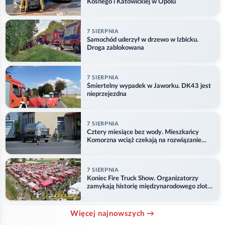
Kośnego i Katowickiej w Opolu
7 SIERPNIA
Samochód uderzył w drzewo w Izbicku.
Droga zablokowana
7 SIERPNIA
Śmiertelny wypadek w Jaworku. DK43 jest
nieprzejezdna
7 SIERPNIA
Cztery miesiące bez wody. Mieszkańcy
Komorzna wciąż czekają na rozwiązanie
problemu
7 SIERPNIA
Koniec Fire Truck Show. Organizatorzy
zamykają historię międzynarodowego zlotu
w Główczycach
Więcej najnowszych →