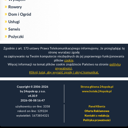
»
Rowery
»
Dom i Ogród
»
Usługi
»
Serwis
»
Pożyczki
Zgodnie z art. 173 ustawy Prawa Telekomunikacyjnego informujemy, że przeglądając tę
stronę wyrażasz zgodę
na zapisywanie na Twoim komputerze niezbędnych do jej poprawnego funkcjonowania
plików
cookie
.
Więcej informacji na temat plików cookie znajdziecie Państwo na stronie
polityka
prywatności
.
Kliknij tutaj, aby wyrazić zgodę i ukryć komunikat.
Copyright © 2006-2026
Strona główna 24opole.pl
by 24opole sp. z o.o.
www.hotele.24opole.pl
v4.30.9
2026-08-08 16:47
użytkownicy on-line: 3358
Panel Klienta
rekord on-line: 129224
Oferta Reklamowa
wyświetleń: 1673854321
Kontakt z redakcją
Polityka prywatności