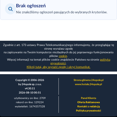
Brak ogłoszeń
Nie znaleźliśmy ogłoszeń pasujących do wybranych kryteriów.
Zgodnie z art. 173 ustawy Prawa Telekomunikacyjnego informujemy, że przeglądając tę
stronę wyrażasz zgodę
na zapisywanie na Twoim komputerze niezbędnych do jej poprawnego funkcjonowania
plików
cookie
.
Więcej informacji na temat plików cookie znajdziecie Państwo na stronie
polityka
prywatności
.
Kliknij tutaj, aby wyrazić zgodę i ukryć komunikat.
Copyright © 2006-2026
Strona główna 24opole.pl
by 24opole sp. z o.o.
www.hotele.24opole.pl
v4.30.11
2026-08-10 00:51
użytkownicy on-line: 2709
Panel Klienta
rekord on-line: 129224
Oferta Reklamowa
wyświetleń: 1674357528
Kontakt z redakcją
Polityka prywatności